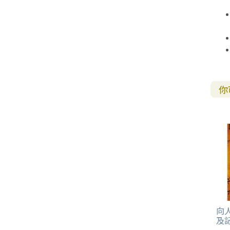
福 音 小 禮 卡
特 殊 問 題
小 組 教 會
幼 稚 教 材
畫 冊
哈 巴 谷 書
歌 羅 西 書
約 翰 壹 、 貳 、 參 書
其 他 福 音 卡 片
生 活 教 導
成 人 教 材
西 番 雅 書
帖 撒 羅 尼 迦 前 後
猶 大 書
主 日 學 教 材
哈 該 書
提 摩 太 前 後
你
歸 納 法 研 經
撒 迦 利 亞 書
提 多 書
紙 品
瑪 拉 基 書
腓 利 門 書
教 牧 書 信
向
及