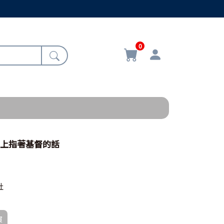
0
經上指著基督的話
社
買