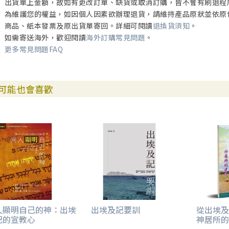
出貨單上金額，故如有更改訂單、缺貨或取消訂購，皆不會有刷退程
為維護您的權益，如因個人因素欲辦理退貨，請維持產品原狀並依原
商品、紙本發票及原出貨單寄回。詳細可閱讀
退換貨須知
。
如需寄送海外，歡迎閱讀
海外訂購常見問題
。
更多常見問題FAQ
可能也會喜歡
人顯明自己的神：出埃
出埃及記要訓
從出埃及
記的宣教心
神居所的