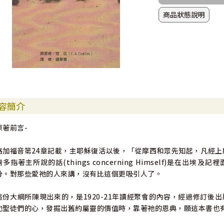
商品狀態說明
容簡介
原著前言-
路加福音第24章記載，主耶穌復活以後，「從摩西和眾先知起，凡經上所
需多指著主所說的話(things concerning Himself)是
分。對那些愛祂的人來講，沒有比這個更吸引人了。
這份大綱所陳現出來的，是1920-21年讀經聚會的內容，經過修訂後
他聖徒們的心，發掘出舊約屬靈的價值時，靠著祂的恩典，願這本書也