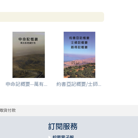
申命記概要--萬有...
約書亞記概要/士師...
取貨付款
訂閱服務
校園電子報