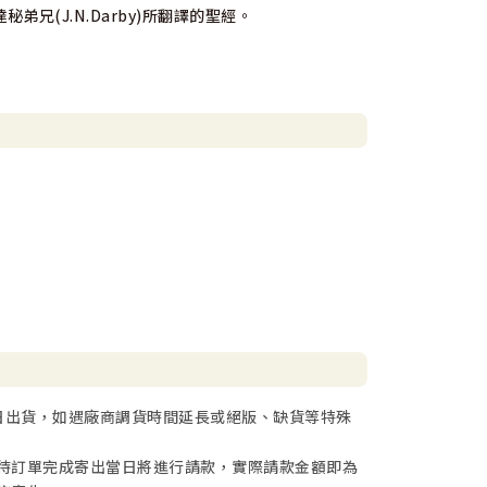
(J.N.Darby)所翻譯的聖經。
日出貨，如遇廠商調貨時間延長或絕版、缺貨等特殊
待訂單完成寄出當日將進行請款，實際請款金額即為