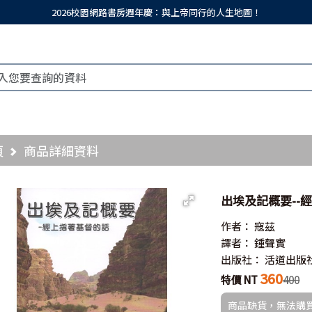
2026校園網路書房週年慶：與上帝同行的人生地圖！
頁
商品詳細資料
出埃及記概要--
作者：
寇茲
譯者：
鍾聲實
出版社：
活道出版
360
特價 NT
400
商品缺貨，無法購