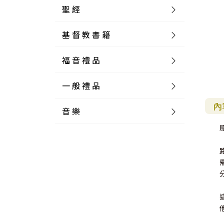
聖 經
基 督 教 書 籍
新 舊 約 聖 經
福 音 禮 品
簡 體 聖 經
聖 經 論 叢
和 合 本
一 般 禮 品
英 文 聖 經
神 學 類
福 音 飾 品 配 件
和 合 本 標 點
參 考 書 工 具 書
內
音 樂
外 文 聖 經
實 踐 神 學
福 音 家 飾 用 品
一 般 卡 片
新 標 點 和 合 本
K J V
摩 西 五 經
系 統 神 學
福 音 項 鍊
讀 經 法
中 外 文 聖 經
教 會 歷 史
福 音 生 活 雜 貨
一 般 文 具
詩 本 樂 譜
和 合 本 修 訂 版
E S V
歷 史 書
神 、 創 造
宣 教 差 傳
福 音 耳 環 / 耳 夾
福 音 桌 飾 品
萬 用 卡
釋 經 法
創 世 記
註 釋 本 聖 經
生 命 造 就
福 音 食 器 廚 房
食 器 廚 房
C D
現 代 中 文 譯 本
G N B
和 合 本 / N I V
舊 約 註 釋
基 督
社 會 參 與
歷 史
福 音 手 環 / 手 鍊
福 音 布 軸 掛 畫
福 音 服 飾 布 品
貼 紙
日 記 . 筆 記
音 樂 叢 書
聖 經 概 論
出 埃 及 記
約 書 亞 記
選 摘 本
見 證 傳 記
福 音 文 具
傢 俱 燈 飾
新 譯 本
其 他 英 文 聖 經
和 合 本 / N K J V
新 約 註 釋
聖 靈
教 牧
中 國 歷 史
初 信 造 就
福 音 戒 指
福 音 壁 掛 框 匾
福 音 鐘 錶 類
福 音 收 納 瓶 罐
明 信 片 . 書 籤
鉛 筆 袋 盒
杯 盤 壺 碗
詩 歌 本 譜
中 文 詩 歌 演 唱 C D
聖 經 史 地
利 未 記
士 師 記
福 音 佈 道
福 音 卡 片
新 漢 語 譯 本
新 標 點 和 合 本 / K J V
智 慧 詩 歌 書
救 恩
其 它 團 契
外 國 歷 史
禱 告
福 音 見 證
福 音 胸 針 / 別 針
福 音 相 框
福 音 磁 鐵
福 音 食 品 / 飲 品
福 音 資 料 夾 袋
筆 類
食 品
節 慶 樂 譜
外 文 詩 歌 演 唱 C D
聖 經 歷 史
民 數 記
路 得 記
輔 導
馬 克 杯 / 咖 啡 杯