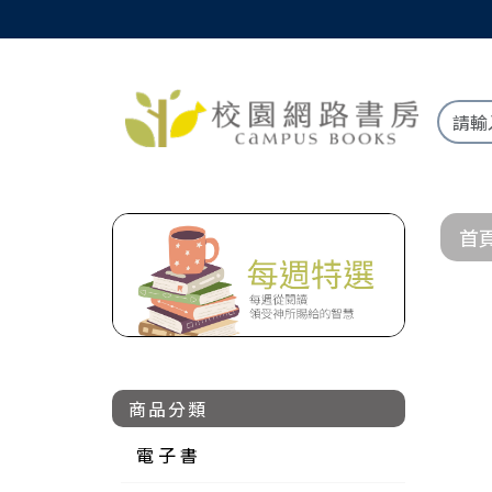
首
商品分類
電 子 書