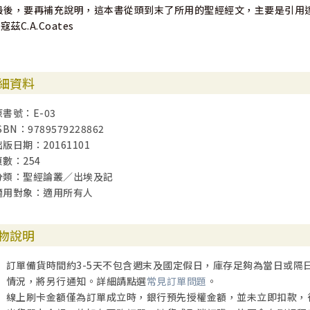
最後，要再補充說明，這本書從頭到末了所用的聖經經文，主要是引用達秘弟兄
 寇茲C.A.Coates
細資料
原書號：E-03
SBN：9789579228862
出版日期：20161101
頁數：254
分類：聖經論叢／出埃及記
適用對象：適用所有人
物說明
訂單備貨時間約3-5天不包含週末及國定假日，庫存足夠為當日或隔
情況，將另行通知。詳細請點選
常見訂單問題
。
線上刷卡金額僅為訂單成立時，銀行預先授權金額，並未立即扣款，