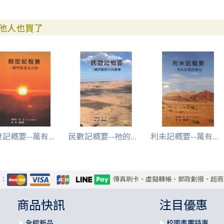
他人也買了
記概要--萬有...
民數記概要--祂的...
利未記概要--萬有...
式：
傳真刷卡、虛擬轉帳、郵政劃撥、超商
商品快訊
注目優惠
全館新品
校園書饗特惠