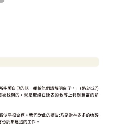
指著自己的話，都給他們講解明白了。」(路24:27)
在出埃及記裡面被找到的，就是聖經在豫表的教導上特別豐富的部
出版似乎很合適。我們對此的禱告:乃是當神多多的喚醒
有份於那建造的工作。