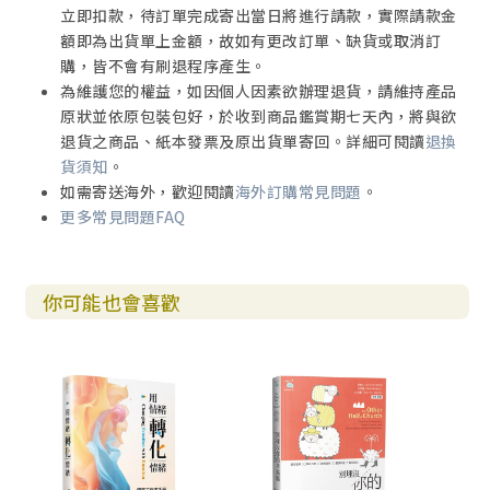
立即扣款，待訂單完成寄出當日將進行請款，實際請款金
額即為出貨單上金額，故如有更改訂單、缺貨或取消訂
購，皆不會有刷退程序產生。
為維護您的權益，如因個人因素欲辦理退貨，請維持產品
原狀並依原包裝包好，於收到商品鑑賞期七天內，將與欲
退貨之商品、紙本發票及原出貨單寄回。詳細可閱讀
退換
貨須知
。
如需寄送海外，歡迎閱讀
海外訂購常見問題
。
更多常見問題FAQ
你可能也會喜歡