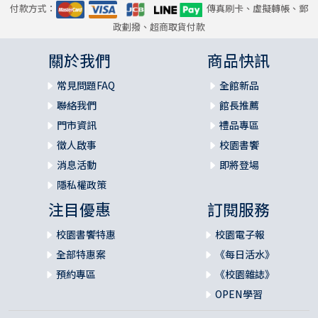
付款方式：
傳真刷卡、虛擬轉帳、郵
政劃撥、超商取貨付款
關於我們
商品快訊
常見問題FAQ
全館新品
聯絡我們
館長推薦
門市資訊
禮品專區
徵人啟事
校園書饗
消息活動
即將登場
隱私權政策
注目優惠
訂閱服務
校園書饗特惠
校園電子報
全部特惠案
《每日活水》
預約專區
《校園雜誌》
OPEN學習