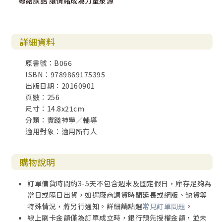
總結談話 讓情緒成為力量泉源
詳細資料
原書號：B066
ISBN：9789869175395
出版日期：20160901
頁數：256
尺寸：14.8x21cm
分類：實踐神學／輔導
適用對象：適用所有人
購物說明
訂單備貨時間約3-5天不包含週末及國定假日，庫存足夠為
當日或隔日出貨，如遇廠商調貨時間延長或絕版、缺貨等
特殊情況，將另行通知。詳細請點選
常見訂單問題
。
線上刷卡金額僅為訂單成立時，銀行預先授權金額，並未