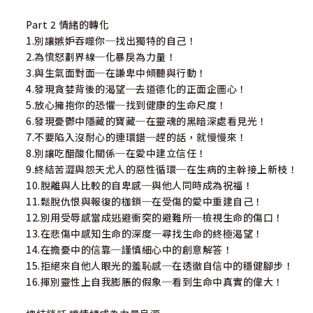
Part 2 情緒的轉化
1.別讓嫉妒吞噬你─找出獨特的自己！
2.為憤怒劃界線─化暴戾為力量！
3.與生氣面對面─在謙卑中傾聽與行動！
4.發現貪婪背後的渴望─去道德化的正面企圖心！
5.放心擁抱你的恐懼─找到健康的生命尺度！
6.發現憂鬱中隱藏的寶藏─在靈魂的黑暗深處看見光！
7.不要陷入沒耐心的連環錯─趕的話，就慢慢來！
8.別讓吃醋酸化關係─在愛中建立信任！
9.終結苦澀與怨天尤人的惡性循環─在生病的主幹接上新枝！
10.脫離與人比較的自卑感─與他人同時成為祝福！
11.鬆脫仇恨與報復的枷鎖─在受傷的愛中重建自己！
12.別用受辱感當成逃避衝突的避難所─檢視生命的傷口！
13.在悲傷中感知生命的深度─尋找生命的終極渴望！
14.在擔憂中的信靠─謹慎細心中的創意解答！
15.拒絕來自他人眼光的羞恥感─在透徹自信中的穩健腳步！
16.揮別靈性上自我膨脹的假象─看到生命中真實的偉大！