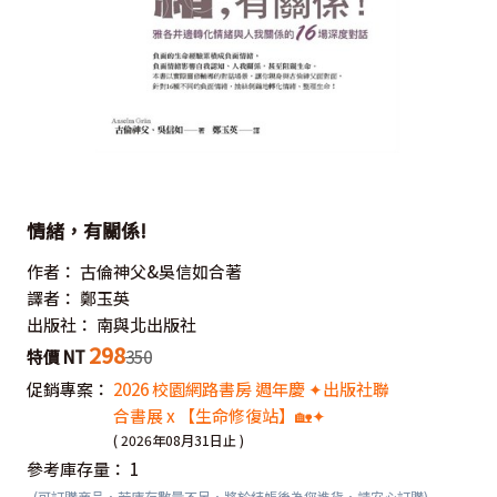
情緒，有關係!
作者：
古倫神父&吳信如合著
譯者：
鄭玉英
出版社：
南與北出版社
298
特價 NT
350
促銷專案：
2026 校園網路書房 週年慶 ✦出版社聯
合書展 x 【生命修復站】🏡✦
( 2026年08月31日止 )
參考庫存量：
1
(可訂購商品，若庫存數量不足，將於結帳後為您進貨，請安心訂購)