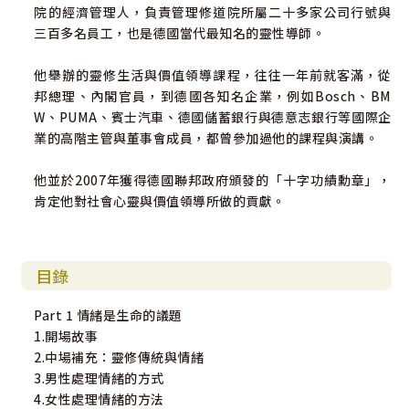
院的經濟管理人，負責管理修道院所屬二十多家公司行號與
三百多名員工，也是德國當代最知名的靈性導師。
他舉辦的靈修生活與價值領導課程，往往一年前就客滿，從
邦總理、內閣官員，到德國各知名企業，例如Bosch、BM
W、PUMA、賓士汽車、德國儲蓄銀行與德意志銀行等國際企
業的高階主管與董事會成員，都曾參加過他的課程與演講。
他並於2007年獲得德國聯邦政府頒發的「十字功績勳章」，
肯定他對社會心靈與價值領導所做的貢獻。
目錄
Part 1 情緒是生命的議題
1.開場故事
2.中場補充：靈修傳統與情緒
3.男性處理情緒的方式
4.女性處理情緒的方法