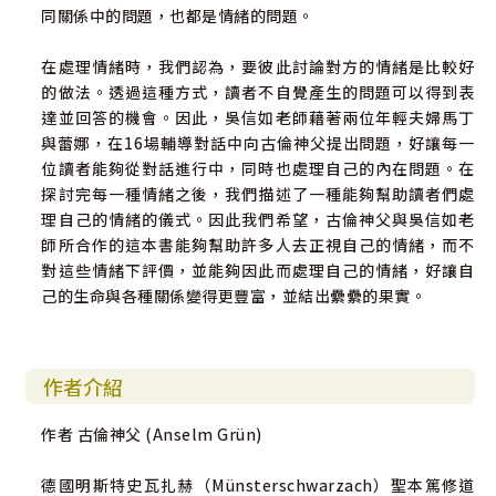
同關係中的問題，也都是情緒的問題。
在處理情緒時，我們認為，要彼此討論對方的情緒是比較好
的做法。透過這種方式，讀者不自覺產生的問題可以得到表
達並回答的機會。因此，吳信如老師藉著兩位年輕夫婦馬丁
與蕾娜，在16場輔導對話中向古倫神父提出問題，好讓每一
位讀者能夠從對話進行中，同時也處理自己的內在問題。在
探討完每一種情緒之後，我們描述了一種能夠幫助讀者們處
理自己的情緒的儀式。因此我們希望，古倫神父與吳信如老
師所合作的這本書能夠幫助許多人去正視自己的情緒，而不
對這些情緒下評價，並能夠因此而處理自己的情緒，好讓自
己的生命與各種關係變得更豐富，並結出纍纍的果實。
作者介紹
作者 古倫神父 (Anselm Grün)
德國明斯特史瓦扎赫（Münsterschwarzach）聖本篤修道