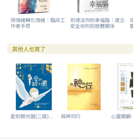
用情緒轉化情緒：臨床工
別埋沒你的幸福腦：建立
母親
作者手冊
安全依附的肢體關係
響走
其他人也買了
愛的銀光圈(二版)...
與神同行
心靈關顧--修