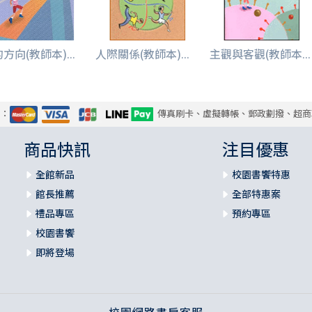
方向(教師本)...
人際關係(教師本)...
主觀與客觀(教師本...
式：
傳真刷卡、虛擬轉帳、郵政劃撥、超商
商品快訊
注目優惠
全館新品
校園書饗特惠
館長推薦
全部特惠案
禮品專區
預約專區
校園書饗
即將登場
校園網路書房客服