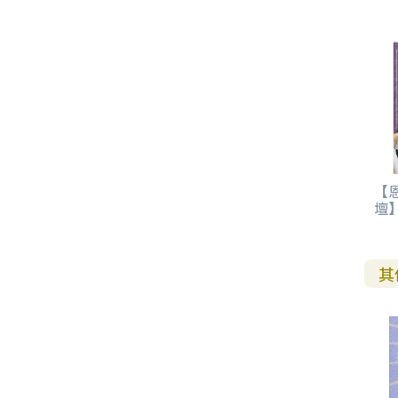
【
壇】
其