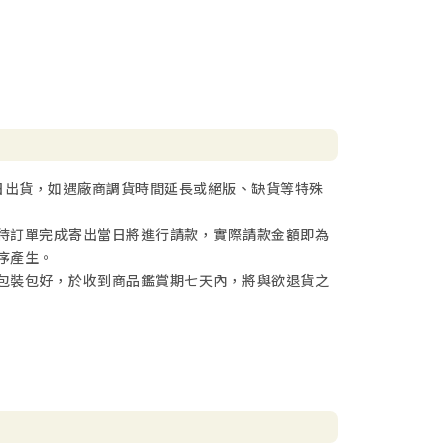
日出貨，如遇廠商調貨時間延長或絕版、缺貨等特殊
待訂單完成寄出當日將進行請款，實際請款金額即為
序產生。
包裝包好，於收到商品鑑賞期七天內，將與欲退貨之