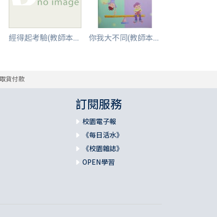
經得起考驗(教師本...
你我大不同(教師本...
取貨付款
訂閱服務
校園電子報
《每日活水》
《校園雜誌》
OPEN學習