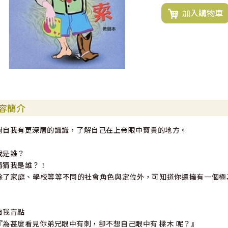
加入購物車
容簡介
對自我有更深層的識識，了解自己在上帝眼中寶貴的地方。
我是誰？
猜猜我是誰？！
除了家庭、學校等等不同的社會角色與定位外，可知道你還擁有一個極
！
自我盲點
『為甚麼看見你弟兄眼中有刺，卻不想自己眼中有 樑木 呢？』