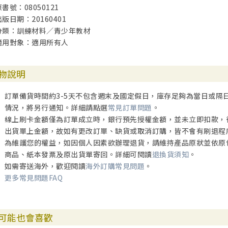
原書號：08050121
出版日期：20160401
分類：訓練材料／青少年教材
適用對象：適用所有人
物說明
訂單備貨時間約3-5天不包含週末及國定假日，庫存足夠為當日或隔
情況，將另行通知。詳細請點選
常見訂單問題
。
線上刷卡金額僅為訂單成立時，銀行預先授權金額，並未立即扣款，
出貨單上金額，故如有更改訂單、缺貨或取消訂購，皆不會有刷退程
為維護您的權益，如因個人因素欲辦理退貨，請維持產品原狀並依原
商品、紙本發票及原出貨單寄回。詳細可閱讀
退換貨須知
。
如需寄送海外，歡迎閱讀
海外訂購常見問題
。
更多常見問題FAQ
可能也會喜歡