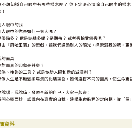
想不想知道自己眼中有哪些樑木呢？ 你下定決心清除自己眼中的樑木了
來！
別人眼中的我
別人眼中的你是如何一個人嗎？
是優點多？ 還是缺點多呢？是期待？ 或者害怕受傷害呢？
藉由「周哈里窗」的遊戲，讓我們通過別人的眼光，探索潛藏的我，更
我的面具
你對面具的印象是甚麼？
虛偽、掩飾的工具？ 或是協助人際和諧的滋潤劑？
想像人生是不斷變換場景的化裝舞會，如何選搭不同的面具，使生命更
你說嘿，我說嗨，發現全新的自己，大家一起來！
揭開心靈面紗，認識內在真實的自我，建構生命航程的定向標，從「偶
細資料