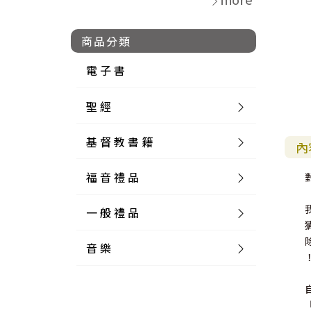
商品分類
電 子 書
聖 經
基 督 教 書 籍
新 舊 約 聖 經
內
福 音 禮 品
簡 體 聖 經
聖 經 論 叢
和 合 本
一 般 禮 品
英 文 聖 經
神 學 類
福 音 飾 品 配 件
和 合 本 標 點
參 考 書 工 具 書
音 樂
外 文 聖 經
實 踐 神 學
福 音 家 飾 用 品
一 般 卡 片
新 標 點 和 合 本
K J V
摩 西 五 經
系 統 神 學
福 音 項 鍊
讀 經 法
中 外 文 聖 經
教 會 歷 史
福 音 生 活 雜 貨
一 般 文 具
詩 本 樂 譜
和 合 本 修 訂 版
E S V
歷 史 書
神 、 創 造
宣 教 差 傳
福 音 耳 環 / 耳 夾
福 音 桌 飾 品
萬 用 卡
釋 經 法
創 世 記