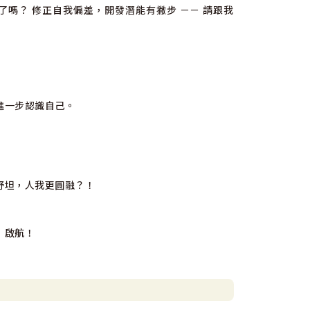
嗎？ 修正自我偏差，開發潛能有撇步 －－ 請跟我
進一步認識自己。
舒坦，人我更圓融？！
」啟航！