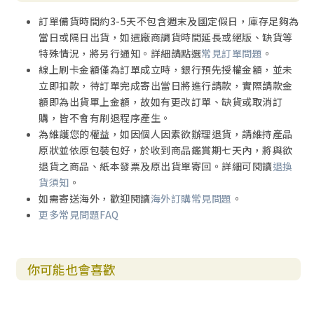
訂單備貨時間約3-5天不包含週末及國定假日，庫存足夠為
當日或隔日出貨，如遇廠商調貨時間延長或絕版、缺貨等
特殊情況，將另行通知。詳細請點選
常見訂單問題
。
線上刷卡金額僅為訂單成立時，銀行預先授權金額，並未
立即扣款，待訂單完成寄出當日將進行請款，實際請款金
額即為出貨單上金額，故如有更改訂單、缺貨或取消訂
購，皆不會有刷退程序產生。
為維護您的權益，如因個人因素欲辦理退貨，請維持產品
原狀並依原包裝包好，於收到商品鑑賞期七天內，將與欲
退貨之商品、紙本發票及原出貨單寄回。詳細可閱讀
退換
貨須知
。
如需寄送海外，歡迎閱讀
海外訂購常見問題
。
更多常見問題FAQ
你可能也會喜歡