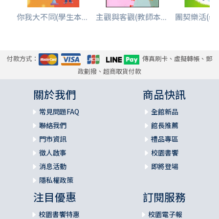
你我大不同(學生本...
主觀與客觀(教師本...
團契樂活(學生
付款方式：
傳真刷卡、虛擬轉帳、郵
政劃撥、超商取貨付款
關於我們
商品快訊
常見問題FAQ
全館新品
聯絡我們
館長推薦
門市資訊
禮品專區
徵人啟事
校園書饗
消息活動
即將登場
隱私權政策
注目優惠
訂閱服務
校園書饗特惠
校園電子報