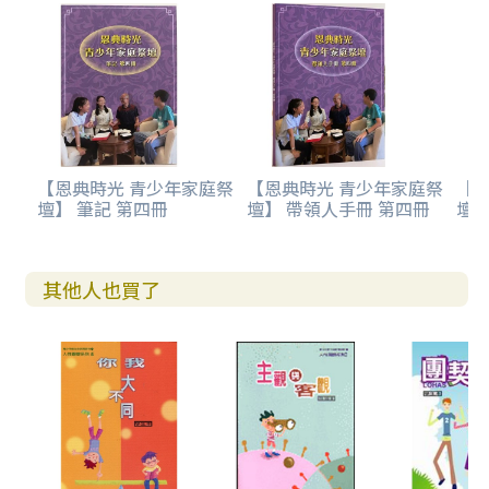
【恩典時光 青少年家庭祭
【恩典時光 青少年家庭祭
【
壇】 筆記 第四冊
壇】 帶領人手冊 第四冊
壇】
其他人也買了