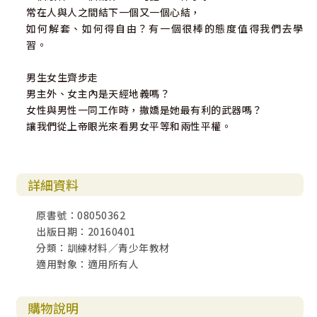
常在人與人之間結下一個又一個心結，
如何解套、如何得自由？有一個很棒的態度值得我們去學
習。
男生女生齊步走
男主外、女主內是天經地義嗎？
女性與男性一同工作時，撒嬌是她最有利的武器嗎？
讓我們從上帝眼光來看男女平等和兩性平權。
詳細資料
原書號：08050362
出版日期：20160401
分類：訓練材料／青少年教材
適用對象：適用所有人
購物說明