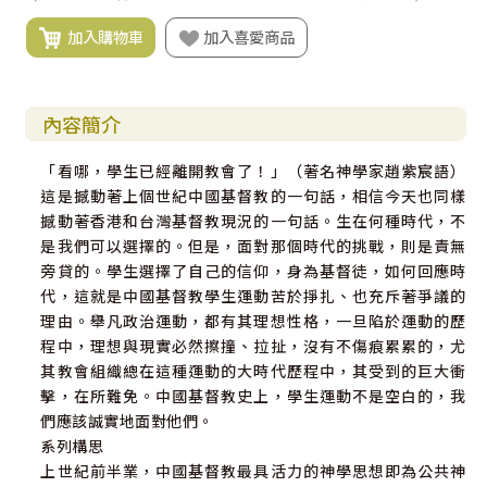
加入購物車
加入喜愛商品
內容簡介
「看哪，學生已經離開教會了！」（著名神學家趙紫宸語）
這是撼動著上個世紀中國基督教的一句話，相信今天也同樣
撼動著香港和台灣基督教現況的一句話。生在何種時代，不
是我們可以選擇的。但是，面對那個時代的挑戰，則是責無
旁貸的。學生選擇了自己的信仰，身為基督徒，如何回應時
代，這就是中國基督教學生運動苦於掙扎、也充斥著爭議的
理由。舉凡政治運動，都有其理想性格，一旦陷於運動的歷
程中，理想與現實必然擦撞、拉扯，沒有不傷痕累累的，尤
其教會組織總在這種運動的大時代歷程中，其受到的巨大衝
擊，在所難免。中國基督教史上，學生運動不是空白的，我
們應該誠實地面對他們。
系列構思
上世紀前半業，中國基督教最具活力的神學思想即為公共神