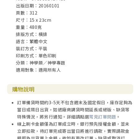
出版日期：20160101
英文目錄
頁數：312
尺寸：15 x 23cm
重量：480克
排版方式：橫排
語言：繁體中文
裝訂方式：平裝
印刷方式：單色印刷
分類：神學類／神學專題
適用對象：適用所有人
購物說明
訂單備貨時間約3-5天不包含週末及國定假日，庫存足夠為
當日或隔日出貨，如遇廠商調貨時間延長或絕版、缺貨等
特殊情況，將另行通知。詳細請點選
常見訂單問題
。
線上刷卡金額僅為訂單成立時，銀行預先授權金額，並未
立即扣款，待訂單完成寄出當日將進行請款，實際請款金
額即為出貨單上金額，故如有更改訂單、缺貨或取消訂