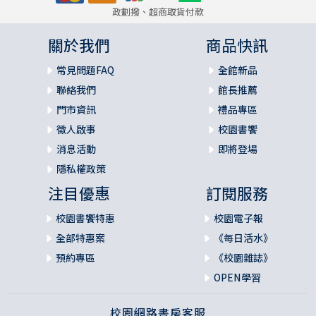
政劃撥、超商取貨付款
關於我們
商品快訊
常見問題FAQ
全館新品
聯絡我們
館長推薦
門市資訊
禮品專區
徵人啟事
校園書饗
消息活動
即將登場
隱私權政策
注目優惠
訂閱服務
校園書饗特惠
校園電子報
全部特惠案
《每日活水》
預約專區
《校園雜誌》
OPEN學習
校園網路書房客服