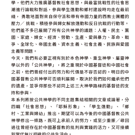
學，他們大力推廣基督教社會思想，與最富挑戰性的社會思
潮進行論戰和對話，參與學生運動和鄉村建設時均走在最前
綫， 勇敢地面對來自保守派和帶有帝國力量的西教士團體的
壓力／ 挑戰，積極參與婦女解放運動和反日抗戰的行動等。
他們差不多已展開了所有公共神學的議題：人權、民主、黨
國、家庭、婦女、經濟、勞動、生產、愛與暴力、革命、戰
爭、全球化、帝國主義、資本主義、社會主義、民族與愛國
主義等問題。
今天，我們有必要正視有別於本色神學、重生神學、屬靈神
學以外的「公共神學」，將之重現於中國基督徒和中國社會
之前，他們曾經付出的努力和代價是不容否認的。明日的中
國基督教公共神學可否順利展開，取決於我們如何繼承他們
的遺產，並爭得那些不認同上述三大神學路線的基督徒的支
持和參與。
本系列將按公共神學的不同主題集結相關的文章或論著，分
四輯「社會思想」、「耶穌形象」、「學生運動」、「鄉
村、工業與婦幼」推出。期望可以為今後的中國基督教公共
神學修出一條路，既可上承前人的努力，或至少重振／尋回
過往曾經存在於中國基督教的批判與實踐的活力，又可接續
到當代無以迴避的公共生活中。