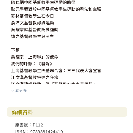
陳仁炳中國基督教學生運動的路徑
耿元學我對於中國基督教學生運動的看法和主張
哥林基督教學生在今日
俞沛文基督教認識運動
吳耀宗談基督教認識運動
慎之基督教學生與民主
下篇
吳耀宗「上海聯」的使命
我們的呼籲：《聯聲》
上海基督教學生團體聯合會：三三代表大會宣言
江文漢基督教學運之任務
江文漢建議發動一個「基督教社會主義團契」
看更多
江文漢基督徒青年的人生觀
蔡智傳鄉間的耶穌
滄海魯迅與耶穌
詳細資料
保羅一個以色列民族英雄的死
哥林耶穌的誕生
原書號：T112
洛麗揚遠方
ISBN：9789881424419