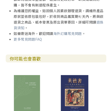
購，皆不會有刷退程序產生。
為維護您的權益，如因個人因素欲辦理退貨，請維持產品
原狀並依原包裝包好，於收到商品鑑賞期七天內，將與欲
退貨之商品、紙本發票及原出貨單寄回。詳細可閱讀
退換
貨須知
。
如需寄送海外，歡迎閱讀
海外訂購常見問題
。
更多常見問題FAQ
你可能也會喜歡