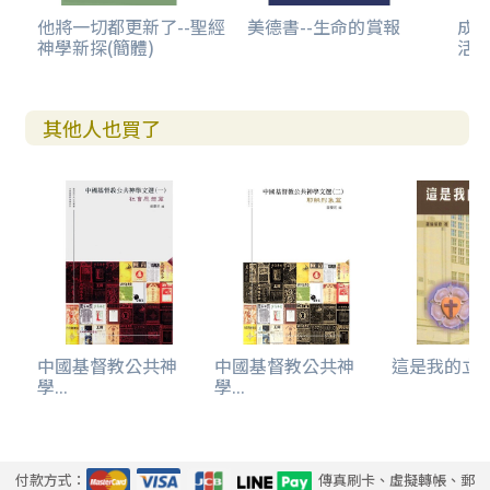
他將一切都更新了--聖經
美德書--生命的賞報
成
神學新探(簡體)
活
其他人也買了
中國基督教公共神
中國基督教公共神
這是我的立場-
學...
學...
付款方式：
傳真刷卡、虛擬轉帳、郵