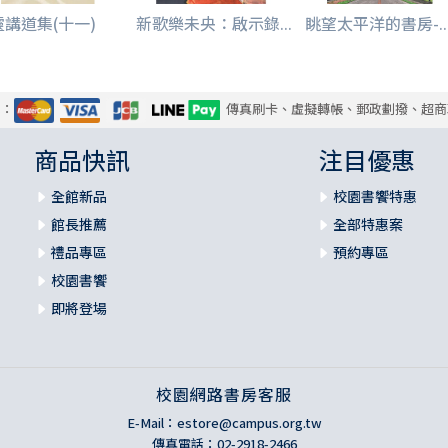
靈講道集(十一)
新歌樂未央：啟示錄...
眺望太平洋的書房-..
式：
傳真刷卡、虛擬轉帳、郵政劃撥、超商
商品快訊
注目優惠
全館新品
校園書饗特惠
館長推薦
全部特惠案
禮品專區
預約專區
校園書饗
即將登場
校園網路書房客服
E-Mail：
estore@campus.org.tw
傳真電話：02-2918-2466