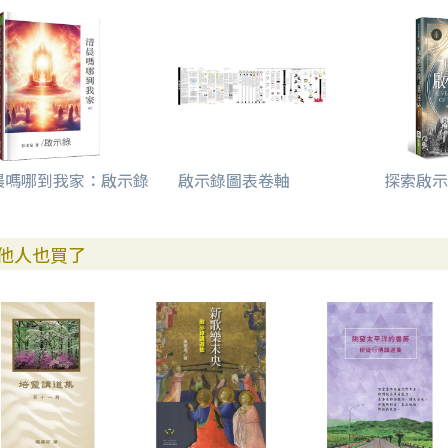
晨嗎哪到我家：啟示錄
啟示錄圖表卷軸
探索啟示
他人也買了