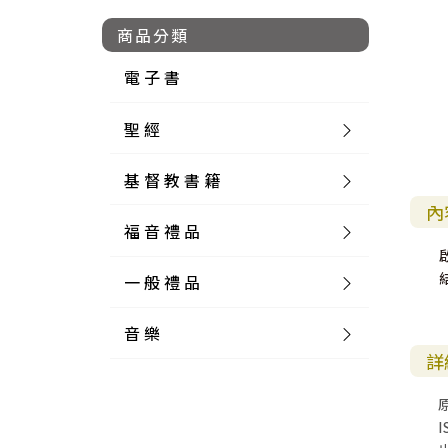
商品分類
電 子 書
聖 經
基 督 教 書 籍
新 舊 約 聖 經
內
福 音 禮 品
簡 體 聖 經
聖 經 論 叢
和 合 本
一 般 禮 品
英 文 聖 經
神 學 類
福 音 飾 品 配 件
和 合 本 標 點
參 考 書 工 具 書
音 樂
外 文 聖 經
實 踐 神 學
福 音 家 飾 用 品
一 般 卡 片
新 標 點 和 合 本
K J V
摩 西 五 經
系 統 神 學
福 音 項 鍊
讀 經 法
詳
中 外 文 聖 經
教 會 歷 史
福 音 生 活 雜 貨
一 般 文 具
詩 本 樂 譜
和 合 本 修 訂 版
E S V
歷 史 書
神 、 創 造
宣 教 差 傳
福 音 耳 環 / 耳 夾
福 音 桌 飾 品
萬 用 卡
釋 經 法
創 世 記
I
註 釋 本 聖 經
生 命 造 就
福 音 食 器 廚 房
食 器 廚 房
C D
現 代 中 文 譯 本
G N B
和 合 本 / N I V
舊 約 註 釋
基 督
社 會 參 與
歷 史
福 音 手 環 / 手 鍊
福 音 布 軸 掛 畫
福 音 服 飾 布 品
貼 紙
日 記 . 筆 記
音 樂 叢 書
聖 經 概 論
出 埃 及 記
約 書 亞 記