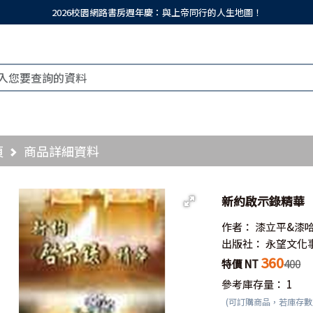
2026校園網路書房週年慶：與上帝同行的人生地圖！
頁
商品詳細資料
新約啟示錄精華
作者：
漆立平&漆
出版社：
永望文化
360
特價 NT
400
參考庫存量：
1
(可訂購商品，若庫存