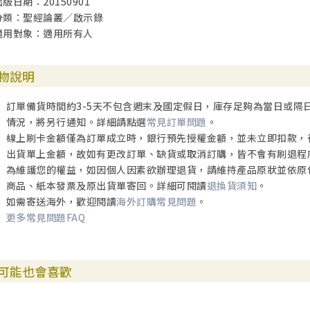
出版日期：20150901
分類：聖經論叢／啟示錄
適用對象：適用所有人
物說明
訂單備貨時間約3-5天不包含週末及國定假日，庫存足夠為當日或隔
情況，將另行通知。詳細請點選
常見訂單問題
。
線上刷卡金額僅為訂單成立時，銀行預先授權金額，並未立即扣款，
出貨單上金額，故如有更改訂單、缺貨或取消訂購，皆不會有刷退程
為維護您的權益，如因個人因素欲辦理退貨，請維持產品原狀並依原
商品、紙本發票及原出貨單寄回。詳細可閱讀
退換貨須知
。
如需寄送海外，歡迎閱讀
海外訂購常見問題
。
更多常見問題FAQ
可能也會喜歡