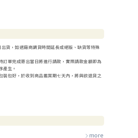
日出貨，如遇廠商調貨時間延長或絕版、缺貨等特殊
待訂單完成寄出當日將進行請款，實際請款金額即為
序產生。
包裝包好，於收到商品鑑賞期七天內，將與欲退貨之
more