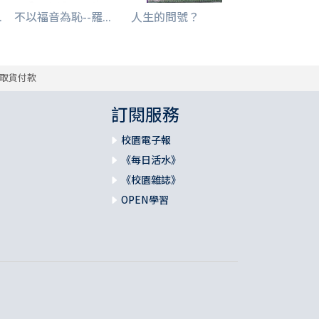
.
不以福音為恥--羅...
人生的問號？
取貨付款
訂閱服務
校園電子報
《每日活水》
《校園雜誌》
OPEN學習