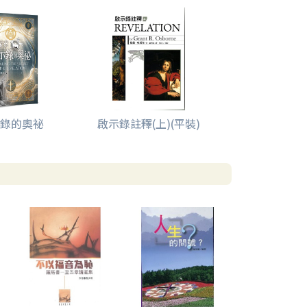
錄的奧祕
啟示錄註釋(上)(平裝)