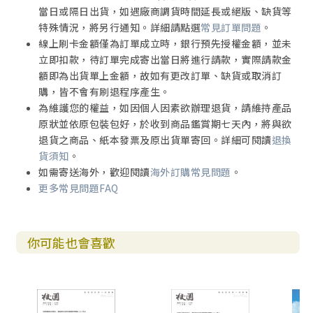
當日或隔日出貨，如遇廠商調貨時間延長或絕版、缺貨等
特殊情況，將另行通知。詳細請點選
常見訂單問題
。
線上刷卡金額僅為訂單成立時，銀行預先授權金額，並未
立即扣款，待訂單完成寄出當日將進行請款，實際請款金
額即為出貨單上金額，故如有更改訂單、缺貨或取消訂
購，皆不會有刷退程序產生。
為維護您的權益，如因個人因素欲辦理退貨，請維持產品
原狀並依原包裝包好，於收到商品鑑賞期七天內，將與欲
退貨之商品、紙本發票及原出貨單寄回。詳細可閱讀
退換
貨須知
。
如需寄送海外，歡迎閱讀
海外訂購常見問題
。
更多常見問題FAQ
你可能也會喜歡