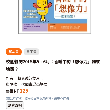
紙本書
電子書
校園雜誌2015年5、6月：昏睡中的「想像力」誰來
喚醒？
作者：
校園雜誌雙月刊
出版社：
校園書房出版社
125
售價 NT
(商品可訂購，結帳後立刻為您進貨，請安心訂購)
調貨說明