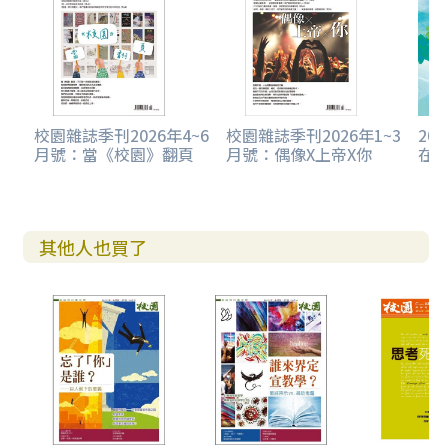
校園雜誌季刊2026年4~6
校園雜誌季刊2026年1~3
20
月號：當《校園》翻頁
月號：偶像X上帝X你
在
其他人也買了