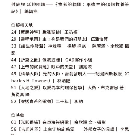
封底裡 延伸閱讀——《牧者的翱翔：畢德生的40個牧養筆
記》▏編輯室
◎縱橫天地
24【蔗民神學】騰雞聖徒▏王礽福
29【靈程地圖】主！祢是我們的好朋友▏伍潘怡蓉
33【讓生命發聲】神栽種 ▏楊璿 採訪 ▏陳若漪、余欣穎 攝
影
44【折翼之後】像我這樣 ▏GAD寫作小組
47【上帝的寶貝班】眼中的天堂 ▏劉亮煦
49【科學大師】光的大師，雷射發明人──記湯因斯教授（C
harles H. Townes）▏林清隆
51【大地之愛】以愛為本的環保哲學 ▏大衛．布克雷思 著 ▏
黃從真 譯
52【穿透青苔的歌聲】二十年 ▏李約
◎映象
01【光影邊緣】在東海岸唱歌 ▏余欣穎 文、攝影
56【吉光片羽】上主守約施慈愛──外邦女子的見證 ▏李思