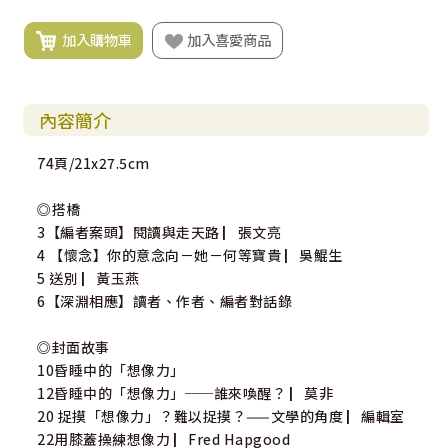
加入購物車
加入喜愛商品
內容簡介
74頁/21x27.5cm
◎搭橋
3【編者案頭】閱讀與走天路 ▏張文亮
4 【懷念】你的意念向－她－何等寶貴 ▏吳鯤生
5 送別 ▏黃玉燕
6【深淵相應】讀者、作者、編者對話錄
◎封面故事
10昏睡中的「想像力」
12昏睡中的「想像力」──誰來喚醒？ ▏莫非
20 捉摸「想像力」？難以捉摸？——文學的角度 ▏編輯室
22用膝蓋操練想像力 ▏Fred Hapgood