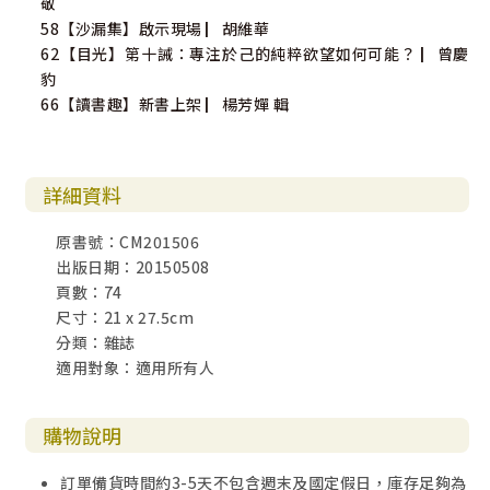
敬
58【沙漏集】啟示現場 ▏胡維華
62【目光】第十誡：專注於己的純粹欲望如何可能？ ▏曾慶
豹
66【讀書趣】新書上架 ▏楊芳嬋 輯
詳細資料
原書號：CM201506
出版日期：20150508
頁數：74
尺寸：21 x 27.5cm
分類：雜誌
適用對象：適用所有人
購物說明
訂單備貨時間約3-5天不包含週末及國定假日，庫存足夠為