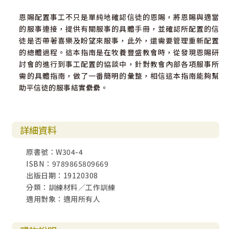
恩賜配置事工不只是單純地確認信徒的恩賜，將恩賜與適當
的服事連接，提供有關服事的具體手冊，並確認所配置的信
徒是否帶著喜樂及盼望來服事，此外，還需要管理重新配置
的總體過程。這本指南是在牧養豐盛教會時，從發現恩賜研
討會的進行到事工配置的協談中，針對教會內部各項服事所
需的具體指南，做了一番簡明的彙整，相信這本指南能夠幫
助平信徒的服事結實纍纍。
詳細資料
原書號：W304-4
ISBN：9789865809669
出版日期：19120308
分類：訓練材料／工作訓練
適用對象：適用所有人