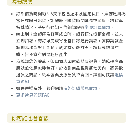
購物說明
訂單備貨時間約3-5天不包含週末及國定假日，庫存足夠為
當日或隔日出貨，如遇廠商調貨時間延長或絕版、缺貨等
特殊情況，將另行通知。詳細請點選
常見訂單問題
。
線上刷卡金額僅為訂單成立時，銀行預先授權金額，並未
立即扣款，待訂單完成寄出當日將進行請款，實際請款金
額即為出貨單上金額，故如有更改訂單、缺貨或取消訂
購，皆不會有刷退程序產生。
為維護您的權益，如因個人因素欲辦理退貨，請維持產品
原狀並依原包裝包好，於收到商品鑑賞期七天內，將與欲
退貨之商品、紙本發票及原出貨單寄回。詳細可閱讀
退換
貨須知
。
如需寄送海外，歡迎閱讀
海外訂購常見問題
。
更多常見問題FAQ
你可能也會喜歡