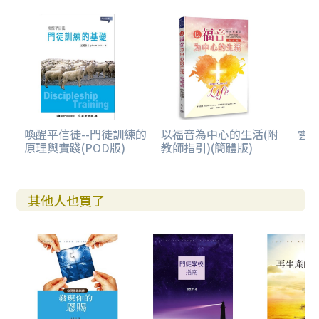
喚醒平信徒--門徒訓練的
以福音為中心的生活(附
雲
原理與實踐(POD版)
教師指引)(簡體版)
其他人也買了