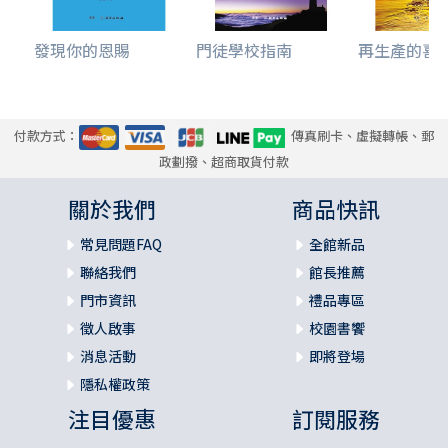
發現你的恩賜
門徒學校指南
再生產的喜悅2
付款方式：
傳真刷卡、虛擬轉帳、郵
政劃撥、超商取貨付款
關於我們
商品快訊
常見問題FAQ
全館新品
聯絡我們
館長推薦
門市資訊
禮品專區
徵人啟事
校園書饗
消息活動
即將登場
隱私權政策
注目優惠
訂閱服務