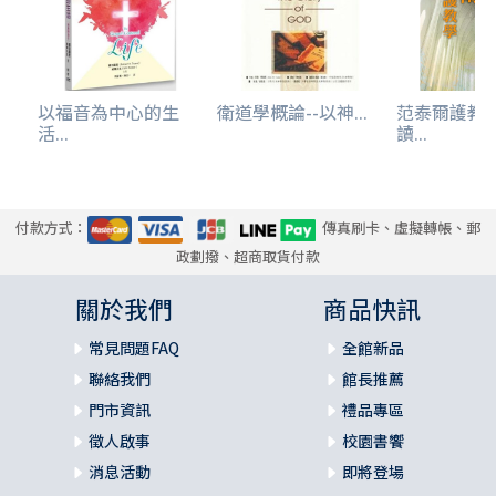
以福音為中心的生
衛道學概論--以神...
范泰爾護教
活...
讀...
付款方式：
傳真刷卡、虛擬轉帳、郵
政劃撥、超商取貨付款
關於我們
商品快訊
常見問題FAQ
全館新品
聯絡我們
館長推薦
門市資訊
禮品專區
徵人啟事
校園書饗
消息活動
即將登場