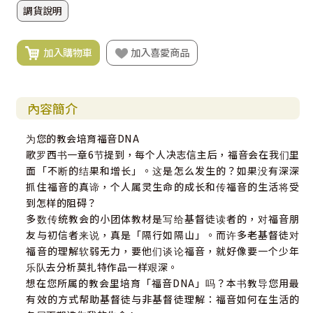
調貨說明
加入購物車
加入喜愛商品
內容簡介
为您的教会培育福音DNA
歌罗西书一章6节提到，每个人决志信主后，福音会在我们里
面「不断的结果和增长」。这是怎么发生的？如果没有深深
抓住福音的真谛，个人属灵生命的成长和传福音的生活将受
到怎样的阻碍？
多数传统教会的小团体教材是写给基督徒读者的，对福音朋
友与初信者来说，真是「隔行如隔山」。而许多老基督徒对
福音的理解软弱无力，要他们谈论福音，就好像要一个少年
乐队去分析莫扎特作品一样艰深。
想在您所属的教会里培育「福音DNA」吗？本书教导您用最
有效的方式帮助基督徒与非基督徒理解：福音如何在生活的