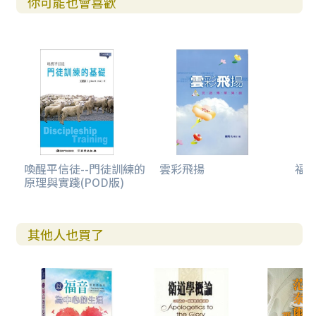
你可能也會喜歡
喚醒平信徒--門徒訓練的
雲彩飛揚
福
原理與實踐(POD版)
其他人也買了