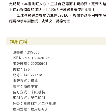
嫩時期。本書挑旺人心，正視自己隱而未現的罪，更深入踏
上信心與悔改的道路上！我強力推薦眾教會使用本書！
──全球教會進展機構的主席兼CEO、奧蘭多改革宗神學院
應用神學系副教授╱史蒂文‧喬德博士
詳細資料
原書號：29S055
ISBN：9781634201896
出版日期：20230601
頁數：176
尺寸：14.8x21cm
排版方式：橫排
語言：簡體中文
裝訂方式：卡紙精裝
印刷方式：單色印刷
分類：訓練材料／工作訓練
適用對象：適用所有人