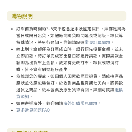
購物說明
訂單備貨時間約3-5天不包含週末及國定假日，庫存足夠為
當日或隔日出貨，如遇廠商調貨時間延長或絕版、缺貨等
特殊情況，將另行通知。詳細請點選
常見訂單問題
。
線上刷卡金額僅為訂單成立時，銀行預先授權金額，並未
立即扣款，待訂單完成寄出當日將進行請款，實際請款金
額即為出貨單上金額，故如有更改訂單、缺貨或取消訂
購，皆不會有刷退程序產生。
為維護您的權益，如因個人因素欲辦理退貨，請維持產品
原狀並依原包裝包好，於收到商品鑑賞期七天內，將與欲
退貨之商品、紙本發票及原出貨單寄回。詳細可閱讀
退換
貨須知
。
如需寄送海外，歡迎閱讀
海外訂購常見問題
。
更多常見問題FAQ