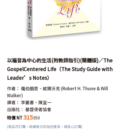
以福音為中心的生活(附教師指引)(簡體版)／The
GospelCentered Life（The Study Guide with
Leader’s Notes）
作者：
羅伯圖恩、威爾沃克
(Robert H. Thune & Will
Walker)
譯者：
李麗書、陳宜一
出版社：
基督使者協會
315
特價 NT
350
(商品可訂購，結帳後立刻為您進貨，請安心訂購)