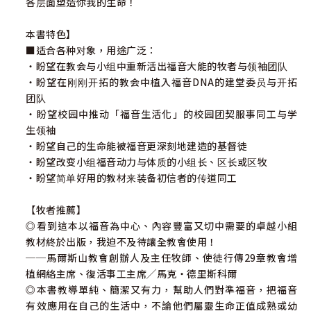
各层面塑造你我的生命！
本書特色】
■适合各种对象，用途广泛：
‧盼望在教会与小组中重新活出福音大能的牧者与领袖团队
‧盼望在刚刚开拓的教会中植入福音DNA的建堂委员与开拓
团队
‧盼望校园中推动「福音生活化」的校园团契服事同工与学
生领袖
‧盼望自己的生命能被福音更深刻地建造的基督徒
‧盼望改变小组福音动力与体质的小组长、区长或区牧
‧盼望简单好用的教材来装备初信者的传道同工
【牧者推薦】
◎看到這本以福音為中心、內容豐富又切中需要的卓越小組
教材終於出版，我迫不及待讓全教會使用！
──馬爾斯山教會創辦人及主任牧師、使徒行傳29章教會增
植網絡主席、復活事工主席╱馬克‧德里斯科爾
◎本書教導單純、簡潔又有力，幫助人們對準福音，把福音
有效應用在自己的生活中，不論他們屬靈生命正值成熟或幼