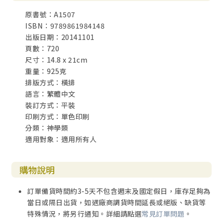
第33章 神的訓練場 397
原書號：A1507
第34章 危機重重 413
ISBN：9789861984148
第35章 天下無難事！ 429
出版日期：20141101
第36章 那是你的鄰居 447
頁數：720
第37章 打造美好社會 463
尺寸：14.8 x 21cm
第38章 我們手中的工作 475
重量：925克
第39章 終極訴求 491
排版方式：橫排
第40章 真科學的基礎 517
語言：繁體中文
第41章 大蒙眷愛的人啊！ 533
裝訂方式：平裝
第42章 歸榮耀於神 543
印刷方式：單色印刷
第43章 天使有約 563
分類：神學類
第44章 魔鬼擁有好音樂？ 575
適用對象：適用所有人
第45章 現在我們該如何生活？ 589
致謝 603
購物說明
附註 607
建議書單 685
訂單備貨時間約3-5天不包含週末及國定假日，庫存足夠為
索引 691
當日或隔日出貨，如遇廠商調貨時間延長或絕版、缺貨等
關於作者 708
特殊情況，將另行通知。詳細請點選
常見訂單問題
。