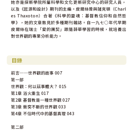
她亦是探新學院所屬科學和文化更新研究中心的研究人員，
以及《起源和設計》期刊的主編。皮爾絲曾與薩克頓（Charl
es Thaxoton）合著《科學的靈魂：基督教信仰和自然哲
學》，她的文章散見於多種期刊雜誌。自一九七○年代早期
皮爾絲在瑞士「愛的團契」跟隨薛華學習的時候，就培養出
對世界觀的專業分析能力。
目錄
前言──世界觀的故事 007
第一部
世界觀：何以茲事體大？ 015
第1章 浴火重生 017
第2章 基督教是一種世界觀 027
第3章 衝突不斷的世界觀 033
第4章 不信時代中的基督真理 043
第二部