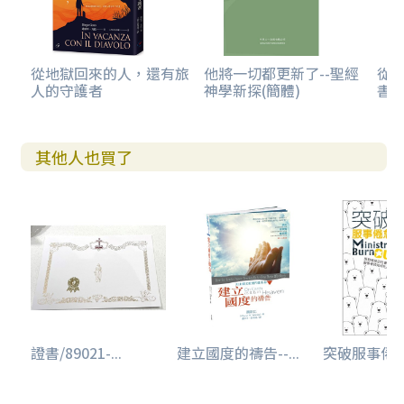
從地獄回來的人，還有旅
他將一切都更新了--聖經
從
人的守護者
神學新探(簡體)
書卷
其他人也買了
證書/89021-...
建立國度的禱告--...
突破服事倦