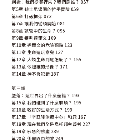
創造：我們從哪裡來？我們是誰？ 057
第5章 迪士尼樂園的哲學冒險 059
第6章 打破框架 073
第7章 讓我們從頭開始 081
第8章 試管中的生命？ 095
第9章 審判達爾文 109
第10章 達爾文的危險觀點 123
第11章 生命這玩意兒 137
第12章 人類生命到底怎麼了？ 155
第13章 依照誰的形像？ 171
第14章 神不會犯錯 187
第三部
墮落：這世界出了什麼差錯？ 193
第15章 我們碰到了什麼麻煩？ 195
第16章 較好的生活方式？ 199
第17章 「辛亞隆治療中心」和罪 167
第18章 現在我們全是烏托邦主義者 227
第19章 邪惡的臉龐 239
第20章 伊甸園中的蛇 249