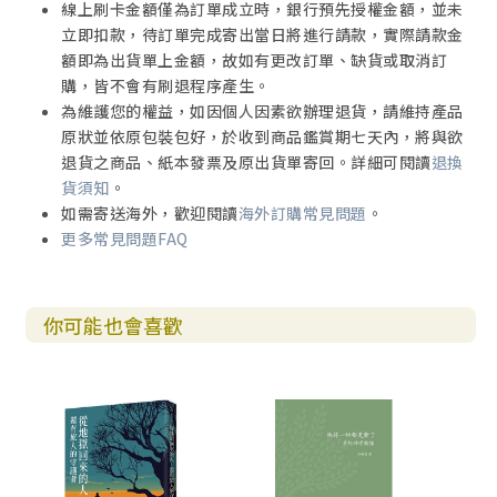
線上刷卡金額僅為訂單成立時，銀行預先授權金額，並未
立即扣款，待訂單完成寄出當日將進行請款，實際請款金
額即為出貨單上金額，故如有更改訂單、缺貨或取消訂
購，皆不會有刷退程序產生。
為維護您的權益，如因個人因素欲辦理退貨，請維持產品
原狀並依原包裝包好，於收到商品鑑賞期七天內，將與欲
退貨之商品、紙本發票及原出貨單寄回。詳細可閱讀
退換
貨須知
。
如需寄送海外，歡迎閱讀
海外訂購常見問題
。
更多常見問題FAQ
你可能也會喜歡