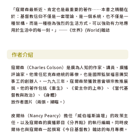
「寇爾森最新近、肯定也是最重要的著作……本書之精髓在
於：基督教信仰不僅是一套理論、是一個系統，也不僅是一
種架構，而是一種極為強烈的生活方式，可以強勁有力地應
用於生活中的每一刻。」──《世界》(World)雜誌
作者介紹
寇爾森（Charles Colson）是廣為人知的作家、講員、廣播
評論家。他曾任尼克森總統的幕僚，也是國際監獄福音團契
事工的創辦人。一九九三年，寇爾森榮獲敦普雷頓宗教推展
獎。他的著作包括《重生》、《愛主你的上帝》、《當代基
督教與政治》、《身體》
放作者圖片（兩張，掃瞄。）
皮爾絲（Nancy Pearcy）擔任「威伯福斯論壇」的政策主
任，以及寇爾森的廣播節目《分界點》的執行編輯。同時皮
爾絲也與寇爾森一起撰寫《今日基督教》雜誌的每月專欄。