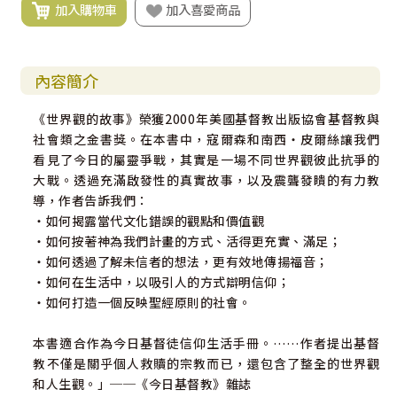
加入購物車
加入喜愛商品
內容簡介
《世界觀的故事》榮獲2000年美國基督教出版協會基督教與
社會類之金書獎。在本書中，寇爾森和南西‧皮爾絲讓我們
看見了今日的屬靈爭戰，其實是一場不同世界觀彼此抗爭的
大戰。透過充滿啟發性的真實故事，以及震聾發瞶的有力教
導，作者告訴我們：
‧如何揭露當代文化錯誤的觀點和價值觀
‧如何按著神為我們計畫的方式、活得更充實、滿足；
‧如何透過了解未信者的想法，更有效地傳揚福音；
‧如何在生活中，以吸引人的方式辯明信仰；
‧如何打造一個反映聖經原則的社會。
本書適合作為今日基督徒信仰生活手冊。……作者提出基督
教不僅是關乎個人救贖的宗教而已，還包含了整全的世界觀
和人生觀。」──《今日基督教》雜誌