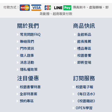
付款方式：
傳真刷卡、虛擬轉帳、郵
政劃撥、超商取貨付款
關於我們
商品快訊
常見問題FAQ
全館新品
聯絡我們
館長推薦
門市資訊
禮品專區
徵人啟事
校園書饗
消息活動
即將登場
隱私權政策
注目優惠
訂閱服務
校園書饗特惠
校園電子報
全部特惠案
《每日活水》
預約專區
《校園雜誌》
OPEN學習