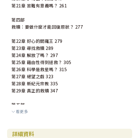
第21章 苦難有意義嗎？ 261
第四部
救贖：要做什麼才能回復原狀？ 277
第22章 好心的閻羅王 279
第23章 尋找救贖 289
第24章 解放了嗎？ 297
第25章 藉由性得到拯救？ 305
第26章 科學是救星嗎？ 315
第27章 絕望之戲 323
第28章 新紀元宗教 335
第29章 真正的救贖 347
第五部
看更多
復原：如今我們該如何生活？ 355
第30章 致命的一擊 357
第31章 出黑暗入什麼？ 369
詳細資料
第32章 不要憂慮，只要敬虔 385