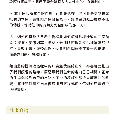
欺壓終將成空，我們不需全盤投入去人性化的生存遊戲中。
＊ 戴上信仰所賦予的面具，可能是遮掩，也可能是勇於揭露
抵抗的本色，最後與角色融合為一。讓隱藏的結局成為不死
的傳說，等待信仰的行動力完全解放的那一天。
這一切如何可能？且看布魯格曼如何解析約櫃流浪的三個階
段：被擄、突破囚牢、歸家，分別映照教會文化裡瀰漫的逃
避、失敗主義、虛榮心態，便會明白問題不在於是否正統，
而是為何還不採取行動。
藉由將約櫃流浪過程中的跌宕起伏描繪出來，布魯格曼指出
了我們讀經的路線，原是跟我們生命的走向息息相關。正常
的生命必找到自己的出路，正常的讀經也當帶來顛覆性的改
變。當神學閱讀不再重複無用的方程式後，信仰便在實踐中
獲得實現。
作者介紹