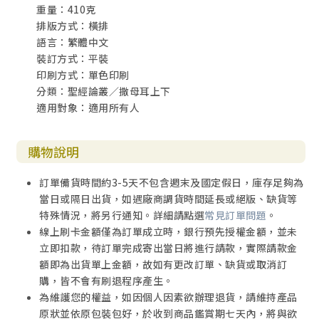
重量：410克
排版方式：橫排
語言：繁體中文
裝訂方式：平裝
印刷方式：單色印刷
分類：聖經論叢／撒母耳上下
適用對象：適用所有人
購物說明
訂單備貨時間約3-5天不包含週末及國定假日，庫存足夠為
當日或隔日出貨，如遇廠商調貨時間延長或絕版、缺貨等
特殊情況，將另行通知。詳細請點選
常見訂單問題
。
線上刷卡金額僅為訂單成立時，銀行預先授權金額，並未
立即扣款，待訂單完成寄出當日將進行請款，實際請款金
額即為出貨單上金額，故如有更改訂單、缺貨或取消訂
購，皆不會有刷退程序產生。
為維護您的權益，如因個人因素欲辦理退貨，請維持產品
原狀並依原包裝包好，於收到商品鑑賞期七天內，將與欲