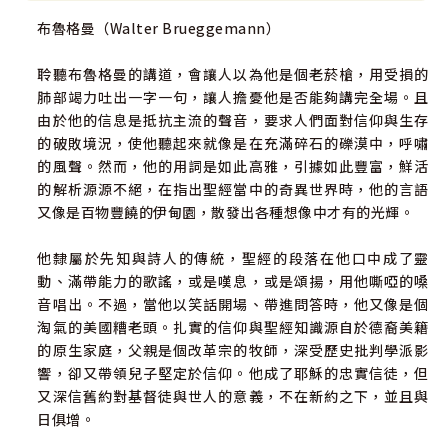
布魯格曼（Walter Brueggemann）
聆聽布魯格曼的講道，會讓人以為他是個老菸槍，用受損的
肺部竭力吐出一字一句，讓人擔憂他是否能夠講完全場。且
由於他的信息是抵抗主流的聲音，要求人們面對信仰與生存
的破敗境況，使他聽起來就像是在充滿碎石的礫漠中，呼嘯
的風聲。然而，他的用詞是如此高雅，引據如此豐富，鮮活
的解析源源不絕，在指出聖經當中的奇異世界時，他的言語
又像是百物豐饒的伊甸園，散發出各種想像中才有的光輝。
他隸屬於先知與詩人的傳統，聖經的段落在他口中成了靈
動、滿帶能力的歌謠，或是嘆息，或是頌揚，用他嘶啞的嗓
音唱出。不過，當他以笑話開場、帶進問答時，他又像是個
淘氣的美國糟老頭。扎實的信仰與聖經知識源自於德裔美籍
的原生家庭，父親是個改革宗的牧師，深受歷史批判學派影
響，卻又帶領兒子堅定於信仰。他成了耶穌的忠實信徒，但
又深信舊約對基督徒與世人的意義，不在新約之下，並且與
日俱增。