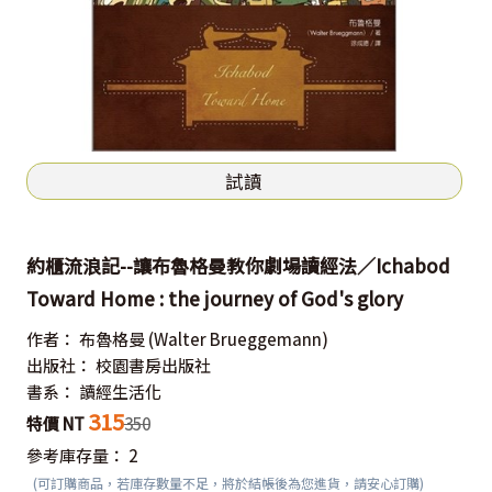
試讀
約櫃流浪記--讓布魯格曼教你劇場讀經法／Ichabod
Toward Home : the journey of God's glory
作者：
布魯格曼
(Walter Brueggemann)
出版社：
校園書房出版社
書系：
讀經生活化
315
特價 NT
350
參考庫存量：
2
(可訂購商品，若庫存數量不足，將於結帳後為您進貨，請安心訂購)