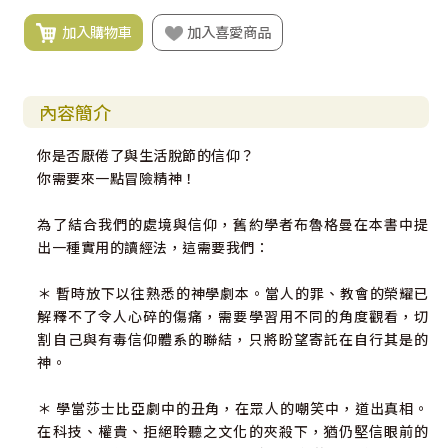
加入購物車
加入喜愛商品
內容簡介
你是否厭倦了與生活脫節的信仰？
你需要來一點冒險精神！
為了結合我們的處境與信仰，舊約學者布魯格曼在本書中提
出一種實用的讀經法，這需要我們：
＊ 暫時放下以往熟悉的神學劇本。當人的罪、教會的榮耀已
解釋不了令人心碎的傷痛，需要學習用不同的角度觀看，切
割自己與有毒信仰體系的聯結，只將盼望寄託在自行其是的
神。
＊ 學當莎士比亞劇中的丑角，在眾人的嘲笑中，道出真相。
在科技、權貴、拒絕聆聽之文化的夾殺下，猶仍堅信眼前的