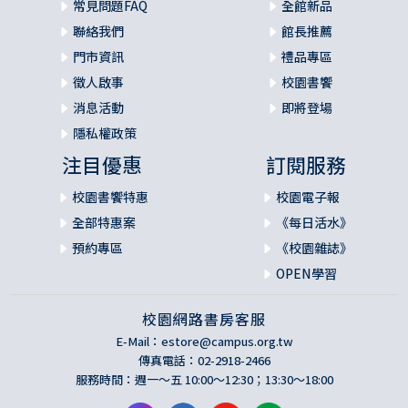
常見問題FAQ
全館新品
聯絡我們
館長推薦
門市資訊
禮品專區
徵人啟事
校園書饗
消息活動
即將登場
隱私權政策
注目優惠
訂閱服務
校園書饗特惠
校園電子報
全部特惠案
《每日活水》
預約專區
《校園雜誌》
OPEN學習
校園網路書房客服
E-Mail：
estore@campus.org.tw
傳真電話：02-2918-2466
服務時間：週一～五 10:00～12:30；13:30～18:00