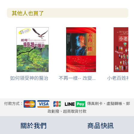
其他人也買了
如何領受神的醫治
不再一樣-- 改變...
小老百姓神學-
付款方式：
傳真刷卡、虛擬轉帳、郵
政劃撥、超商取貨付款
關於我們
商品快訊