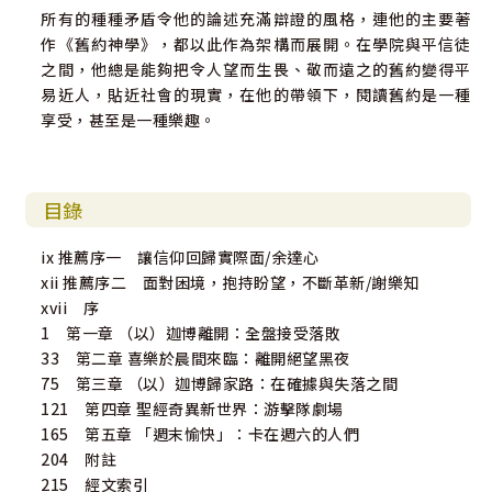
所有的種種矛盾令他的論述充滿辯證的風格，連他的主要著
作《舊約神學》，都以此作為架構而展開。在學院與平信徒
之間，他總是能夠把令人望而生畏、敬而遠之的舊約變得平
易近人，貼近社會的現實，在他的帶領下，閱讀舊約是一種
享受，甚至是一種樂趣。
目錄
ix 推薦序一 讓信仰回歸實際面/余達心
xii 推薦序二 面對困境，抱持盼望，不斷革新/謝樂知
xvii 序
1 第一章 （以）迦博離開：全盤接受落敗
33 第二章 喜樂於晨間來臨：離開絕望黑夜
75 第三章 （以）迦博歸家路：在確據與失落之間
121 第四章 聖經奇異新世界：游擊隊劇場
165 第五章 「週末愉快」：卡在週六的人們
204 附註
215 經文索引