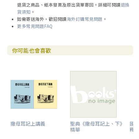
退貨之商品、紙本發票及原出貨單寄回。詳細可閱讀
退換
貨須知
。
如需寄送海外，歡迎閱讀
海外訂購常見問題
。
更多常見問題FAQ
你可能也會喜歡
撒母耳記上講義
聖典《撒母耳記上、下》
國
精華
釋