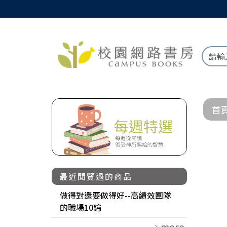
首
最近閱覽過的商品
做得對還要做得好--高績效團隊
的職場10鑰
more