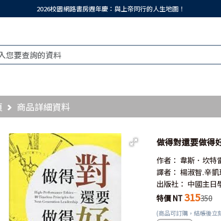
2026校園網路書房週年慶：與上帝同行的人生地圖！
頁
商品詳細資料
做得對還要做得好
作者：
韋斯．坎特
譯者：
楊淑智.辛凱
出版社：
中國主日
315
特價 NT
350
(商品可訂購，結帳後立