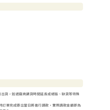
日出貨，如遇廠商調貨時間延長或絕版、缺貨等特殊
待訂單完成寄出當日將進行請款，實際請款金額即為