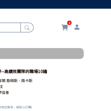
0
--高績效團隊的職場10鑰
雷爾.詹姆斯．路卡斯
玟
學協會
刻為您進貨，請安心訂購)