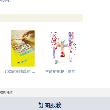
70X變焦讀舊約-...
生命的地標--依納...
取貨付款
訂閱服務