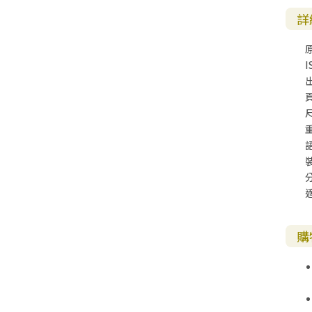
其 他 中 外 文 聖 經
新 約 歷 史 書
青 少 年
靈 恩
研 經 材 料
詩 、 散 文
福 音 包 裝 用 品
聖 經 故 事
約 拿 書
約 翰 福 音
加 拉 太 書
雅 各 書
啟 示 錄
信 徒 神 學
詳
福 音 明 信 片 . 書 籤
成 人
教 育
兒 童 教 材
劇 本 遊 戲
福 音 文 具 雜 貨
聖 經 神 學
彌 迦 書
以 弗 所 書
彼 得 前 書
使 徒 行 傳
靈 界
I
福 音 季 節 卡
職 業
文 字 工 作
青 少 年 教 材
兒 童 故 事 C D
偽 經 次 經
那 鴻 書
腓 立 比 書
彼 得 後 書
福 音 小 禮 卡
尺
特 殊 問 題
小 組 教 會
幼 稚 教 材
畫 冊
哈 巴 谷 書
歌 羅 西 書
約 翰 壹 、 貳 、 參 書
其 他 福 音 卡 片
生 活 教 導
成 人 教 材
西 番 雅 書
帖 撒 羅 尼 迦 前 後
猶 大 書
主 日 學 教 材
哈 該 書
提 摩 太 前 後
歸 納 法 研 經
撒 迦 利 亞 書
提 多 書
購
紙 品
瑪 拉 基 書
腓 利 門 書
教 牧 書 信