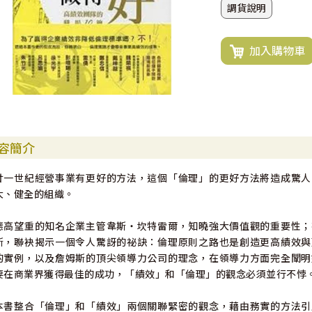
調貨說明
加入購物車
容簡介
廿一世紀經營事業有更好的方法，這個「倫理」的更好方法將造成驚人
大、健全的組織。
德高望重的知名企業主管韋斯‧坎特雷爾，知曉強大價值觀的重要性；
斯，聯袂揭示一個令人驚訝的祕訣：倫理原則之路也是創造更高績效與
的實例，以及詹姆斯的頂尖領導力公司的理念，在領導力方面完全闡明
要在商業界獲得最佳的成功，「績效」和「倫理」的觀念必須並行不悖
本書整合「倫理」和「績效」兩個關聯緊密的觀念，藉由務實的方法引