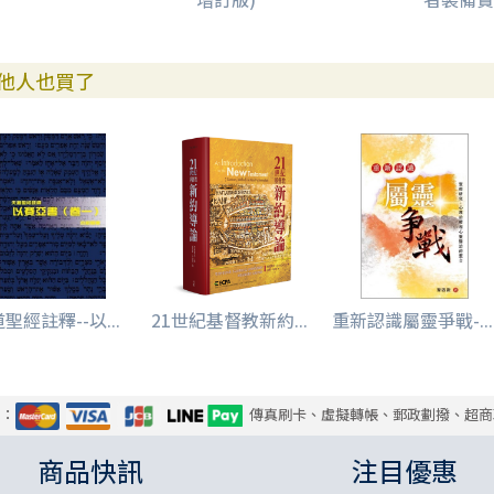
他人也買了
聖經註釋--以...
21世紀基督教新約...
重新認識屬靈爭戰-...
式：
傳真刷卡、虛擬轉帳、郵政劃撥、超商
商品快訊
注目優惠