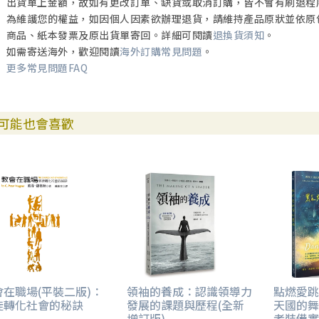
出貨單上金額，故如有更改訂單、缺貨或取消訂購，皆不會有刷退程
為維護您的權益，如因個人因素欲辦理退貨，請維持產品原狀並依原
商品、紙本發票及原出貨單寄回。詳細可閱讀
退換貨須知
。
如需寄送海外，歡迎閱讀
海外訂購常見問題
。
更多常見問題FAQ
可能也會喜歡
會在職場(平裝二版)：
領袖的養成：認識領導力
點燃愛跳
徒轉化社會的秘訣
發展的課題與歷程(全新
天國的舞
增訂版)
者裝備實