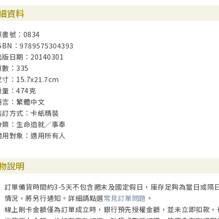
細資料
原書號：0834
SBN：9789575304393
出版日期：20140301
頁數：335
寸：15.7x21.7cm
重量：474克
語言：繁體中文
裝訂方式：卡紙精裝
分類：生命造就／事奉
適用對象：適用所有人
物說明
訂單備貨時間約3-5天不包含週末及國定假日，庫存足夠為當日或隔
情況，將另行通知。詳細請點選
常見訂單問題
。
線上刷卡金額僅為訂單成立時，銀行預先授權金額，並未立即扣款，