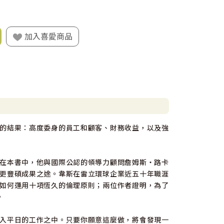
加入喜愛商品
的結果：高度委身的員工和顧客、財務收益，以及強
在本書中，他與國際公認的領導力顧問詹姆斯‧路卡
更豐碩成果之途。韋斯在雷立環球企業近五十年職涯
如何運用十項恆久的倫理原則；兩位作者證明，為了
。
入平日的工作之中。只要你願意這麼做，將會發現一