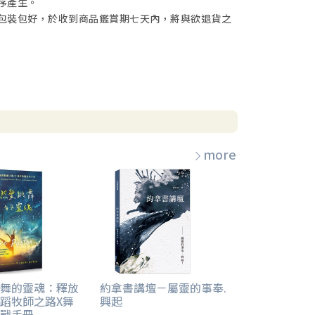
序產生。
包裝包好，於收到商品鑑賞期七天內，將與欲退貨之
more
舞的靈魂：釋放
約拿書講壇－屬靈的事奉.
蹈牧師之路X舞
興起
戰手冊