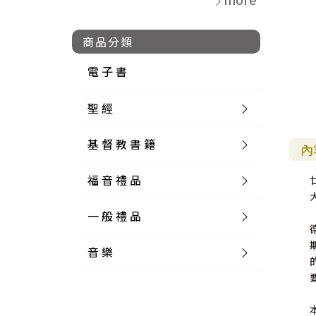
商品分類
電 子 書
聖 經
基 督 教 書 籍
新 舊 約 聖 經
內
福 音 禮 品
簡 體 聖 經
聖 經 論 叢
和 合 本
一 般 禮 品
英 文 聖 經
神 學 類
福 音 飾 品 配 件
和 合 本 標 點
參 考 書 工 具 書
音 樂
外 文 聖 經
實 踐 神 學
福 音 家 飾 用 品
一 般 卡 片
新 標 點 和 合 本
K J V
摩 西 五 經
系 統 神 學
福 音 項 鍊
讀 經 法
中 外 文 聖 經
教 會 歷 史
福 音 生 活 雜 貨
一 般 文 具
詩 本 樂 譜
和 合 本 修 訂 版
E S V
歷 史 書
神 、 創 造
宣 教 差 傳
福 音 耳 環 / 耳 夾
福 音 桌 飾 品
萬 用 卡
釋 經 法
創 世 記