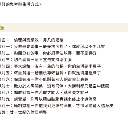
更好的思考與生活方式。
錄
引言： 倫理與高績效：非凡的連結
原則一：只做最要緊事－優先次序對了，你就可以不同凡響
原則二：拋開分心的事－你必須專注球賽，而不是得分
原則三：切合現實－絕不宣告支持壞主張
原則四：尋求調和－沒有一生的勻稱，你的生活是半吊子
原則五：敬重賢達－若無法尊敬智賢，你就是待錯組織了
原則六：保護靈魂－你不能踩著別人的背攀上高峰
原則七：致力於人際關係－沒有同伴，大勝利都只是空中樓閣
原則八：擴散財富－你若取之於人，就將失之於己
原則九：說實話－你可以藉由鼓勵實話來終止小道消息
原則十：節制慾望－你能找到更綠的草地，它卻可能是人造草皮
結論：廿一世紀的倫理領導