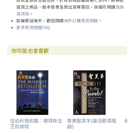
原狀並依原包裝包好，於收到商品鑑賞期七天內，將與欲
退貨之商品、紙本發票及原出貨單寄回。詳細可閱讀
退換
貨須知
。
如需寄送海外，歡迎閱讀
海外訂購常見問題
。
更多常見問題FAQ
你可能也會喜歡
往伯利恆的路：朝拜新生
尊貴聖羔羊(復活節清唱
永恆
王的旅程
曲)