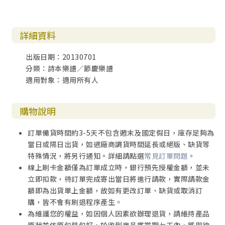
詳細資料
出版日期：20130701
分類：詩本樂譜／節慶樂譜
適用對象：適用所有人
購物說明
訂單備貨時間約3-5天不包含週末及國定假日，庫存足夠為
當日或隔日出貨，如遇廠商調貨時間延長或絕版、缺貨等
特殊情況，將另行通知。詳細請點選
常見訂單問題
。
線上刷卡金額僅為訂單成立時，銀行預先授權金額，並未
立即扣款，待訂單完成寄出當日將進行請款，實際請款金
額即為出貨單上金額，故如有更改訂單、缺貨或取消訂
購，皆不會有刷退程序產生。
為維護您的權益，如因個人因素欲辦理退貨，請維持產品