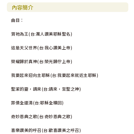
內容簡介
曲目：
賀祂為王(台:萬人讚美耶穌聖名)
這是天父世界(台:我心讚美上帝)
榮耀歸於真神(台:榮光歸佇上帝)
我要起來迎向主耶穌(台:我要起來就近主耶穌)
聖潔的靈，請來(台:請來，至聖之神)
罪債全還清(台:耶穌全贖回)
奇妙恩典之歌(台:奇妙恩典之歌)
喜樂讚美的呼召(台:歡喜讚美之呼召)