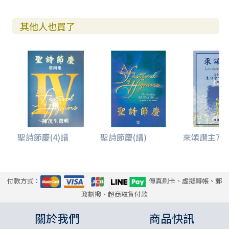
其他人也買了
聖詩節慶(4)譜
聖詩節慶(譜)
來頌讚主7/主
付款方式：
傳真刷卡、虛擬轉帳、郵
政劃撥、超商取貨付款
關於我們
商品快訊