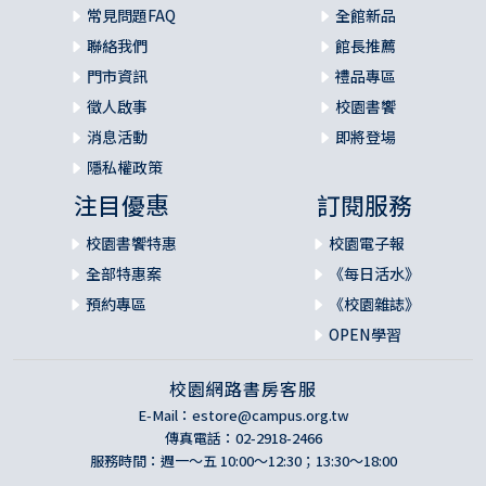
常見問題FAQ
全館新品
聯絡我們
館長推薦
門市資訊
禮品專區
徵人啟事
校園書饗
消息活動
即將登場
隱私權政策
注目優惠
訂閱服務
校園書饗特惠
校園電子報
全部特惠案
《每日活水》
預約專區
《校園雜誌》
OPEN學習
校園網路書房客服
E-Mail：
estore@campus.org.tw
傳真電話：02-2918-2466
服務時間：週一～五 10:00～12:30；13:30～18:00