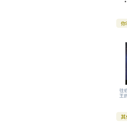
其 他 中 外 文 聖 經
新 約 歷 史 書
青 少 年
靈 恩
研 經 材 料
詩 、 散 文
福 音 包 裝 用 品
聖 經 故 事
約 拿 書
約 翰 福 音
加 拉 太 書
雅 各 書
啟 示 錄
信 徒 神 學
福 音 明 信 片 . 書 籤
成 人
教 育
兒 童 教 材
劇 本 遊 戲
福 音 文 具 雜 貨
聖 經 神 學
彌 迦 書
以 弗 所 書
彼 得 前 書
使 徒 行 傳
靈 界
福 音 季 節 卡
你
職 業
文 字 工 作
青 少 年 教 材
兒 童 故 事 C D
偽 經 次 經
那 鴻 書
腓 立 比 書
彼 得 後 書
福 音 小 禮 卡
特 殊 問 題
小 組 教 會
幼 稚 教 材
畫 冊
哈 巴 谷 書
歌 羅 西 書
約 翰 壹 、 貳 、 參 書
其 他 福 音 卡 片
生 活 教 導
成 人 教 材
西 番 雅 書
帖 撒 羅 尼 迦 前 後
猶 大 書
主 日 學 教 材
哈 該 書
提 摩 太 前 後
歸 納 法 研 經
撒 迦 利 亞 書
提 多 書
往
王
紙 品
瑪 拉 基 書
腓 利 門 書
教 牧 書 信
其