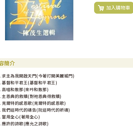
加入購物車
容簡介
1. 求主為我開啟天門(今著打開美麗城門)
2. 基督和平君王(基督和平君王)
3. 高唱和散那(來吟和散那)
4. 主恩典的救贖(對祂恩典得救贖)
5. 克爾特的感恩歌(克爾特的感恩歌)
6. 我們這時代的禱告(阮這時代的祈禱)
7. 當用全心(著用全心)
8. 應許的詩歌(應允之詩歌)