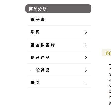
商品分類
電 子 書
聖 經
基 督 教 書 籍
新 舊 約 聖 經
內
福 音 禮 品
簡 體 聖 經
聖 經 論 叢
和 合 本
一 般 禮 品
英 文 聖 經
神 學 類
福 音 飾 品 配 件
和 合 本 標 點
參 考 書 工 具 書
音 樂
外 文 聖 經
實 踐 神 學
福 音 家 飾 用 品
一 般 卡 片
新 標 點 和 合 本
K J V
摩 西 五 經
系 統 神 學
福 音 項 鍊
讀 經 法
中 外 文 聖 經
教 會 歷 史
福 音 生 活 雜 貨
一 般 文 具
詩 本 樂 譜
和 合 本 修 訂 版
E S V
歷 史 書
神 、 創 造
宣 教 差 傳
福 音 耳 環 / 耳 夾
福 音 桌 飾 品
萬 用 卡
釋 經 法
創 世 記
註 釋 本 聖 經
生 命 造 就
福 音 食 器 廚 房
食 器 廚 房
C D
現 代 中 文 譯 本
G N B
和 合 本 / N I V
舊 約 註 釋
基 督
社 會 參 與
歷 史
福 音 手 環 / 手 鍊
福 音 布 軸 掛 畫
福 音 服 飾 布 品
貼 紙
日 記 . 筆 記
音 樂 叢 書
聖 經 概 論
出 埃 及 記
約 書 亞 記