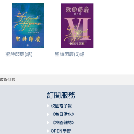
聖詩節慶(譜)
聖詩節慶(6)譜
取貨付款
訂閱服務
校園電子報
《每日活水》
《校園雜誌》
OPEN學習