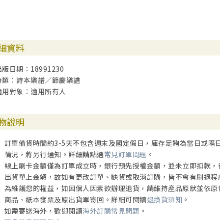
細資料
出版日期：18991230
分類：詩本樂譜／節慶樂譜
適用對象：適用所有人
物說明
訂單備貨時間約3-5天不包含週末及國定假日，庫存足夠為當日或隔
情況，將另行通知。詳細請點選
常見訂單問題
。
線上刷卡金額僅為訂單成立時，銀行預先授權金額，並未立即扣款，
出貨單上金額，故如有更改訂單、缺貨或取消訂購，皆不會有刷退程
為維護您的權益，如因個人因素欲辦理退貨，請維持產品原狀並依原
商品、紙本發票及原出貨單寄回。詳細可閱讀
退換貨須知
。
如需寄送海外，歡迎閱讀
海外訂購常見問題
。