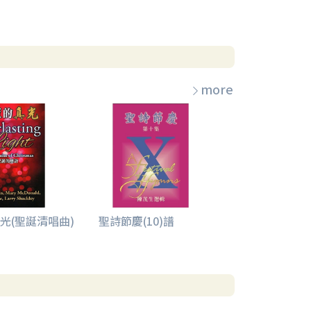
more
光(聖誕清唱曲)
聖詩節慶(10)譜