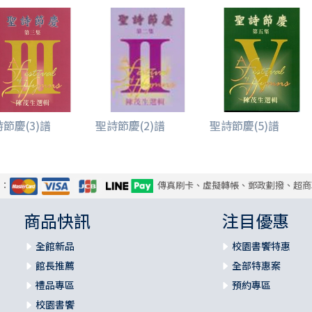
節慶(3)譜
聖詩節慶(2)譜
聖詩節慶(5)譜
式：
傳真刷卡、虛擬轉帳、郵政劃撥、超商
商品快訊
注目優惠
全館新品
校園書饗特惠
館長推薦
全部特惠案
禮品專區
預約專區
校園書饗