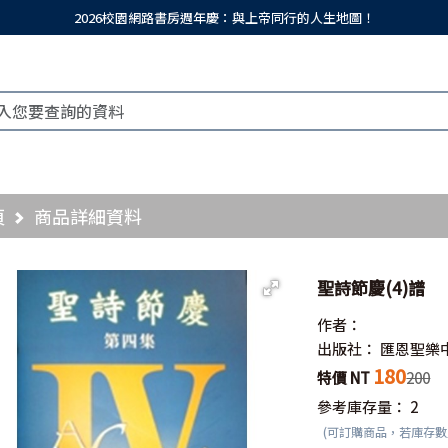
2026校園網路書房週年慶：與上帝同行的人生地圖！
頁
商品詳細資料
聖詩節慶(4)譜
作者：
出版社：
匯恩聖樂
180
特價 NT
200
參考庫存量：
2
(可訂購商品，若庫存