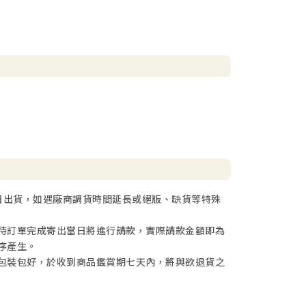
日出貨，如遇廠商調貨時間延長或絕版、缺貨等特殊
待訂單完成寄出當日將進行請款，實際請款金額即為
序產生。
包裝包好，於收到商品鑑賞期七天內，將與欲退貨之