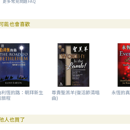
更多常見問題FAQ
可能也會喜歡
伯利恆的路：朝拜新生
尊貴聖羔羊(復活節清唱
永恆的真
的旅程
曲)
他人也買了