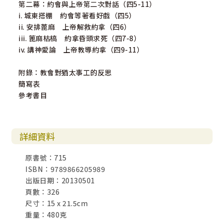
第二幕：約會與上帝第二次對話（四5-11）
i. 城東搭棚 約會等著看好戲（四5）
ii. 安排蓖麻 上帝解救約拿（四6）
iii. 篦麻枯槁 約拿昏頭求死（四7-8）
iv. 講神愛論 上帝教導約拿（四9-11）
附錄：教會對猶太事工的反思
簡寫表
參考書目
詳細資料
原書號：715
ISBN：9789866205989
出版日期：20130501
頁數：326
尺寸：15 x 21.5cm
重量：480克