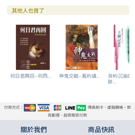
其他人也買了
何日君再回--何西...
神鬼交戰--舊約議...
背約沉淪的
跡...
付款方式：
傳真刷卡、虛擬轉帳、郵
政劃撥、超商取貨付款
關於我們
商品快訊