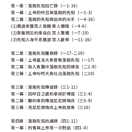
第一章：落跑先知逃亡錄（一1-16）
第一幕：上帝的呼召與落跑的先知（一1-3）
第二幕：落跑的先知與逃命的水手（一4-16）
(1)風浪來襲眾人皆醒 斯人獨睡（一4-6）
(2)掣籤問災約拿自白 眾人驚懼（一7-10）
(3)先知入海平息風浪 眾人獻祭（一11-16）
第二章：落跑先知獲救錄（一17-二10）
第一幕：上帝差派大魚管教落跑先知（一17）
第二幕：陷入魚腹中落跑先知的禱告（二1-9）
第三幕：上帝吩咐大魚吐出落跑先知（二10）
第三章：落跑先知傳道錄（三1-11）
第一幕：回呼召之處約拿終於傳道（三1-4）
第二幕：聽約拿的傳道尼尼微悔改（三5-9）
第三幕：見尼尼微悔改上帝就赦免（三10）
第四章：落跑先知抗議錄（四1-11）
第一幕：約會與上帝第一次對話（四1-4）