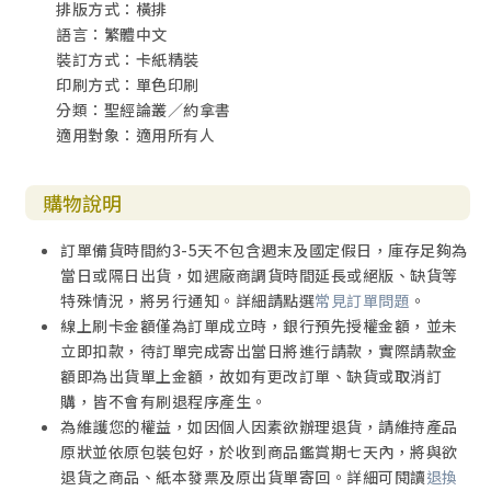
排版方式：橫排
語言：繁體中文
裝訂方式：卡紙精裝
印刷方式：單色印刷
分類：聖經論叢／約拿書
適用對象：適用所有人
購物說明
訂單備貨時間約3-5天不包含週末及國定假日，庫存足夠為
當日或隔日出貨，如遇廠商調貨時間延長或絕版、缺貨等
特殊情況，將另行通知。詳細請點選
常見訂單問題
。
線上刷卡金額僅為訂單成立時，銀行預先授權金額，並未
立即扣款，待訂單完成寄出當日將進行請款，實際請款金
額即為出貨單上金額，故如有更改訂單、缺貨或取消訂
購，皆不會有刷退程序產生。
為維護您的權益，如因個人因素欲辦理退貨，請維持產品
原狀並依原包裝包好，於收到商品鑑賞期七天內，將與欲
退貨之商品、紙本發票及原出貨單寄回。詳細可閱讀
退換