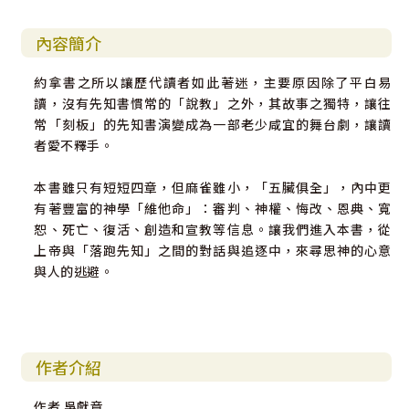
內容簡介
約拿書之所以讓歷代讀者如此著迷，主要原因除了平白易
讀，沒有先知書慣常的「說教」之外，其故事之獨特，讓往
常「刻板」的先知書演變成為一部老少咸宜的舞台劇，讓讀
者愛不釋手。
本書雖只有短短四章，但麻雀雖小，「五臟俱全」，內中更
有著豐富的神學「維他命」：審判、神權、悔改、恩典、寬
恕、死亡、復活、創造和宣教等信息。讓我們進入本書，從
上帝與「落跑先知」之間的對話與追逐中，來尋思神的心意
與人的逃避。
作者介紹
作者 吳獻章