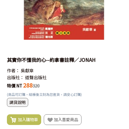
其實你不懂我的心--約拿書註釋／JONAH
作者：
吳獻章
出版社：
道聲出版社
288
特價 NT
320
(商品可訂購，結帳後立刻為您進貨，請安心訂購)
調貨說明
加入購物車
加入喜愛商品