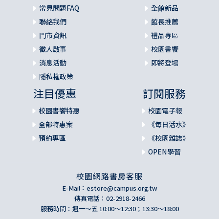
常見問題FAQ
全館新品
聯絡我們
館長推薦
門市資訊
禮品專區
徵人啟事
校園書饗
消息活動
即將登場
隱私權政策
注目優惠
訂閱服務
校園書饗特惠
校園電子報
全部特惠案
《每日活水》
預約專區
《校園雜誌》
OPEN學習
校園網路書房客服
E-Mail：
estore@campus.org.tw
傳真電話：02-2918-2466
服務時間：週一～五 10:00～12:30；13:30～18:00