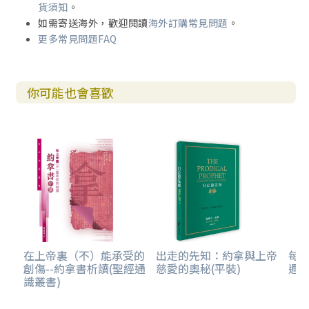
貨須知
。
如需寄送海外，歡迎閱讀
海外訂購常見問題
。
更多常見問題FAQ
你可能也會喜歡
在上帝裏（不）能承受的
出走的先知：約拿與上帝
每日
創傷--約拿書析讀(聖經通
慈愛的奧秘(平裝)
週)
識叢書)