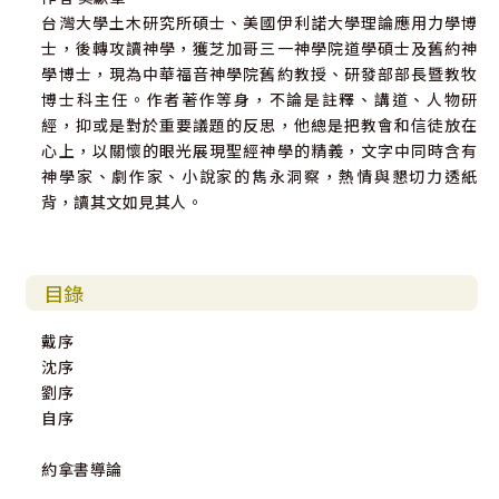
台灣大學土木研究所碩士、美國伊利諾大學理論應用力學博
士，後轉攻讀神學，獲芝加哥三一神學院道學碩士及舊約神
學博士，現為中華福音神學院舊約教授、研發部部長暨教牧
博士科主任。作者著作等身，不論是註釋、講道、人物研
經，抑或是對於重要議題的反思，他總是把教會和信徒放在
心上，以關懷的眼光展現聖經神學的精義，文字中同時含有
神學家、劇作家、小說家的雋永洞察，熱情與懇切力透紙
背，讀其文如見其人。
目錄
戴序
沈序
劉序
自序
約拿書導論