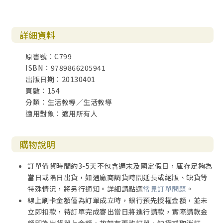
詳細資料
原書號：C799
ISBN：9789866205941
出版日期：20130401
頁數：154
分類：生活教導／生活教導
適用對象：適用所有人
購物說明
訂單備貨時間約3-5天不包含週末及國定假日，庫存足夠為
當日或隔日出貨，如遇廠商調貨時間延長或絕版、缺貨等
特殊情況，將另行通知。詳細請點選
常見訂單問題
。
線上刷卡金額僅為訂單成立時，銀行預先授權金額，並未
立即扣款，待訂單完成寄出當日將進行請款，實際請款金