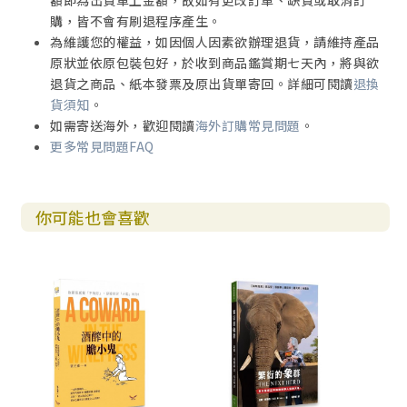
額即為出貨單上金額，故如有更改訂單、缺貨或取消訂
購，皆不會有刷退程序產生。
為維護您的權益，如因個人因素欲辦理退貨，請維持產品
原狀並依原包裝包好，於收到商品鑑賞期七天內，將與欲
退貨之商品、紙本發票及原出貨單寄回。詳細可閱讀
退換
貨須知
。
如需寄送海外，歡迎閱讀
海外訂購常見問題
。
更多常見問題FAQ
你可能也會喜歡