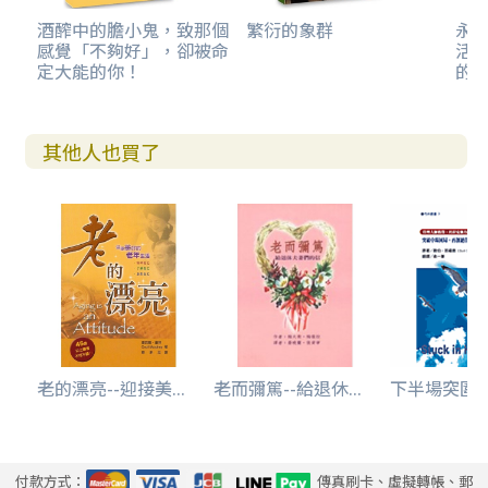
酒醡中的膽小鬼，致那個
繁衍的象群
永恆
感覺「不夠好」，卻被命
活隨
定大能的你！
的
其他人也買了
老的漂亮--迎接美...
老而彌篤--給退休...
下半場突圍
付款方式：
傳真刷卡、虛擬轉帳、郵