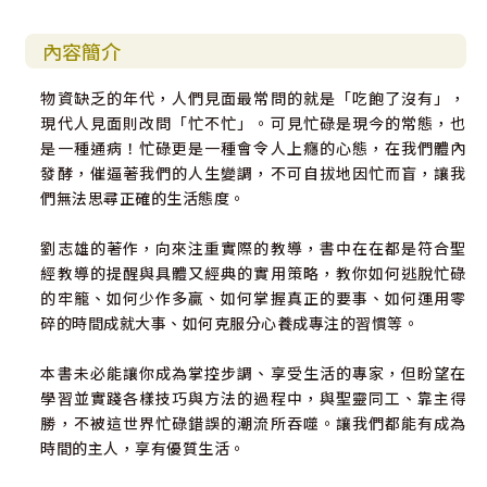
內容簡介
物資缺乏的年代，人們見面最常問的就是「吃飽了沒有」，
現代人見面則改問「忙不忙」。可見忙碌是現今的常態，也
是一種通病！忙碌更是一種會令人上癮的心態，在我們體內
發酵，催逼著我們的人生變調，不可自拔地因忙而盲，讓我
們無法思尋正確的生活態度。
劉志雄的著作，向來注重實際的教導，書中在在都是符合聖
經教導的提醒與具體又經典的實用策略，教你如何逃脫忙碌
的牢籠、如何少作多贏、如何掌握真正的要事、如何運用零
碎的時間成就大事、如何克服分心養成專注的習慣等。
本書未必能讓你成為掌控步調、享受生活的專家，但盼望在
學習並實踐各樣技巧與方法的過程中，與聖靈同工、靠主得
勝，不被這世界忙碌錯誤的潮流所吞噬。讓我們都能有成為
時間的主人，享有優質生活。