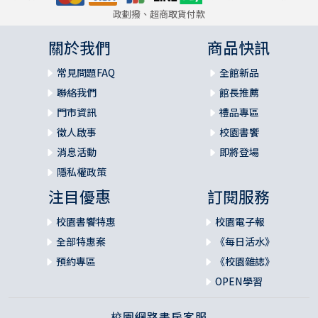
政劃撥、超商取貨付款
關於我們
商品快訊
常見問題FAQ
全館新品
聯絡我們
館長推薦
門市資訊
禮品專區
徵人啟事
校園書饗
消息活動
即將登場
隱私權政策
注目優惠
訂閱服務
校園書饗特惠
校園電子報
全部特惠案
《每日活水》
預約專區
《校園雜誌》
OPEN學習
校園網路書房客服