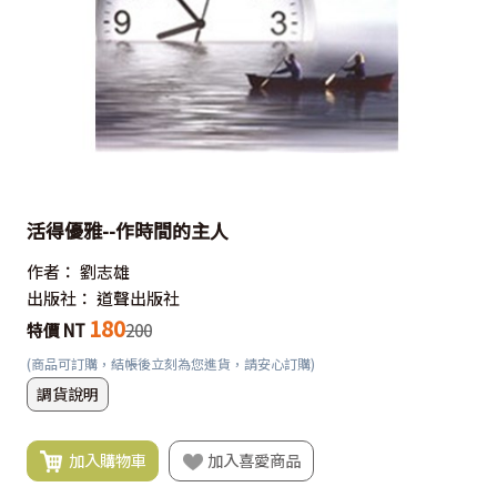
活得優雅--作時間的主人
作者：
劉志雄
出版社：
道聲出版社
180
特價 NT
200
(商品可訂購，結帳後立刻為您進貨，請安心訂購)
調貨說明
加入購物車
加入喜愛商品