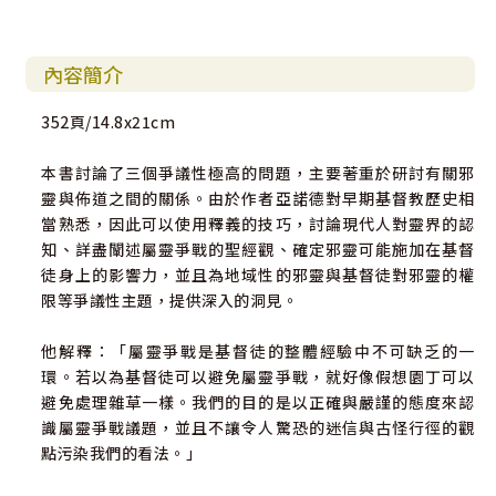
內容簡介
352頁/14.8x21cm
本書討論了三個爭議性極高的問題，主要著重於研討有關邪
靈與佈道之間的關係。由於作者亞諾德對早期基督教歷史相
當熟悉，因此可以使用釋義的技巧，討論現代人對靈界的認
知、詳盡闡述屬靈爭戰的聖經觀、確定邪靈可能施加在基督
徒身上的影響力，並且為地域性的邪靈與基督徒對邪靈的權
限等爭議性主題，提供深入的洞見。
他解釋：「屬靈爭戰是基督徒的整體經驗中不可缺乏的一
環。若以為基督徒可以避免屬靈爭戰，就好像假想園丁可以
避免處理雜草一樣。我們的目的是以正確與嚴謹的態度來認
識屬靈爭戰議題，並且不讓令人驚恐的迷信與古怪行徑的觀
點污染我們的看法。」