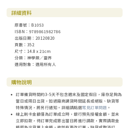
詳細資料
原書號：B1053
ISBN：9789861982786
出版日期：20120820
頁數：352
尺寸：14.8 x 21cm
分類：神學類／靈界
適用對象：適用所有人
購物說明
訂單備貨時間約3-5天不包含週末及國定假日，庫存足夠為
當日或隔日出貨，如遇廠商調貨時間延長或絕版、缺貨等
特殊情況，將另行通知。詳細請點選
常見訂單問題
。
線上刷卡金額僅為訂單成立時，銀行預先授權金額，並未
立即扣款，待訂單完成寄出當日將進行請款，實際請款金
額即為出貨單上金額，故如有更改訂單、缺貨或取消訂