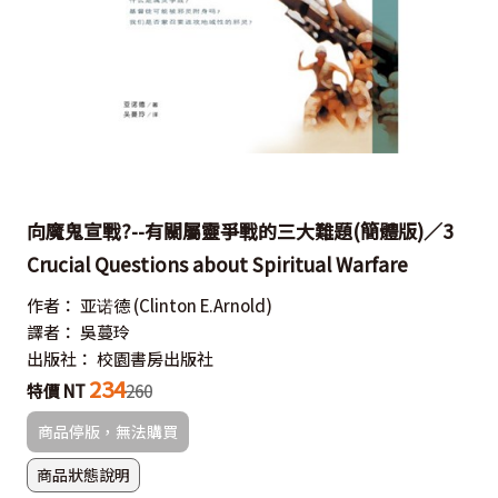
向魔鬼宣戰?--有關屬靈爭戰的三大難題(簡體版)／3
Crucial Questions about Spiritual Warfare
作者：
亚诺德
(Clinton E.Arnold)
譯者：
吳蔓玲
出版社：
校園書房出版社
234
特價 NT
260
商品停版，無法購買
商品狀態說明