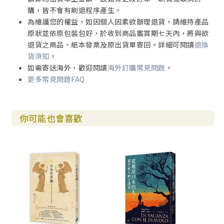
購，皆不會有刷退程序產生。
為維護您的權益，如因個人因素欲辦理退貨，請維持產品
原狀並依原包裝包好，於收到商品鑑賞期七天內，將與欲
退貨之商品、紙本發票及原出貨單寄回。詳細可閱讀
退換
貨須知
。
如需寄送海外，歡迎閱讀
海外訂購常見問題
。
更多常見問題FAQ
你可能也會喜歡