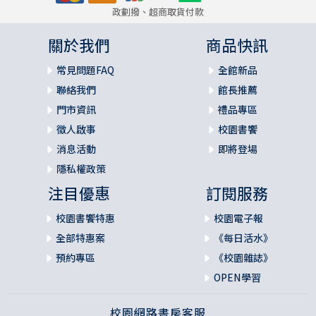
政劃撥、超商取貨付款
關於我們
商品快訊
常見問題FAQ
全館新品
聯絡我們
館長推薦
門市資訊
禮品專區
徵人啟事
校園書饗
消息活動
即將登場
隱私權政策
注目優惠
訂閱服務
校園書饗特惠
校園電子報
全部特惠案
《每日活水》
預約專區
《校園雜誌》
OPEN學習
校園網路書房客服