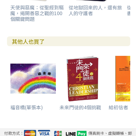
天使與惡魔：從聖經到驅
從地獄回來的人，還有旅
從
魔，揭開善惡之戰的100
人的守護者
書卷
個關鍵問題
其他人也買了
福音橋(單張本)
未來門徒的4個挑戰
給初信者
付款方式：
傳真刷卡、虛擬轉帳、郵