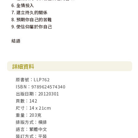
6. 全情投入
7. 建立持久的關係
8. 預期你自己的苦難
9. 使信仰屬於你自己
結語
詳細資料
原書號：LLP762
ISBN：9789624574340
出版日期：20120301
頁數：142
尺寸：14 x 21cm
重量：203克
排版方式：橫排
語言：繁體中文
裝訂方式：平裝