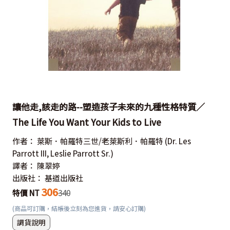
讓他走,該走的路--塑造孩子未來的九種性格特質／
The Life You Want Your Kids to Live
作者：
萊斯．帕羅特三世/老萊斯利．帕羅特
(Dr. Les
Parrott III, Leslie Parrott Sr.)
譯者：
陳翠婷
出版社：
基道出版社
306
特價 NT
340
(商品可訂購，結帳後立刻為您進貨，請安心訂購)
調貨說明