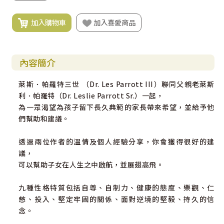
加入購物車
加入喜愛商品
內容簡介
萊斯．帕羅特三世 （Dr. Les Parrott III）聯同父親老萊斯
利．帕羅特（Dr. Leslie Parrott Sr.）一起，
為一眾渴望為孩子留下長久典範的家長帶來希望，並給予他
們幫助和建議。
透過兩位作者的溫情及個人經驗分享，你會獲得很好的建
議，
可以幫助子女在人生之中啟航，並展翅高飛。
九種性格特質包括自尊、自制力、健康的態度、樂觀、仁
慈、投入、堅定牢固的關係、面對逆境的堅毅、持久的信
念。