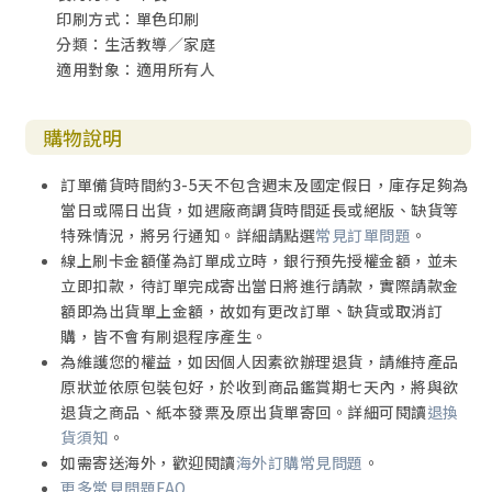
印刷方式：單色印刷
分類：生活教導／家庭
適用對象：適用所有人
購物說明
訂單備貨時間約3-5天不包含週末及國定假日，庫存足夠為
當日或隔日出貨，如遇廠商調貨時間延長或絕版、缺貨等
特殊情況，將另行通知。詳細請點選
常見訂單問題
。
線上刷卡金額僅為訂單成立時，銀行預先授權金額，並未
立即扣款，待訂單完成寄出當日將進行請款，實際請款金
額即為出貨單上金額，故如有更改訂單、缺貨或取消訂
購，皆不會有刷退程序產生。
為維護您的權益，如因個人因素欲辦理退貨，請維持產品
原狀並依原包裝包好，於收到商品鑑賞期七天內，將與欲
退貨之商品、紙本發票及原出貨單寄回。詳細可閱讀
退換
貨須知
。
如需寄送海外，歡迎閱讀
海外訂購常見問題
。
更多常見問題FAQ