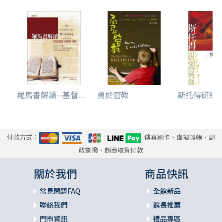
羅馬書解讀--基督...
勇於管教
斯托得研經材料
付款方式：
傳真刷卡、虛擬轉帳、郵
政劃撥、超商取貨付款
關於我們
商品快訊
常見問題FAQ
全館新品
聯絡我們
館長推薦
門市資訊
禮品專區