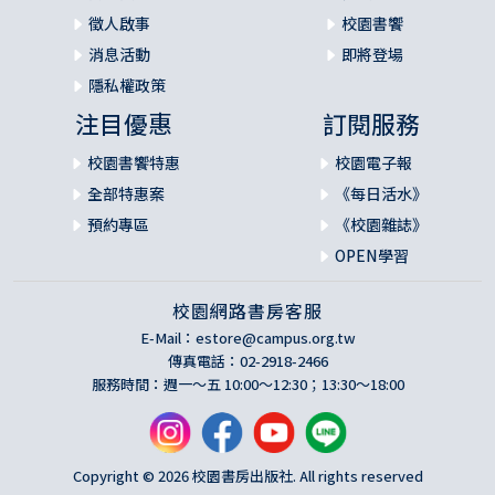
徵人啟事
校園書饗
消息活動
即將登場
隱私權政策
注目優惠
訂閱服務
校園書饗特惠
校園電子報
全部特惠案
《每日活水》
預約專區
《校園雜誌》
OPEN學習
校園網路書房客服
E-Mail：
estore@campus.org.tw
傳真電話：02-2918-2466
服務時間：週一～五 10:00～12:30；13:30～18:00
Copyright © 2026 校園書房出版社. All rights reserved