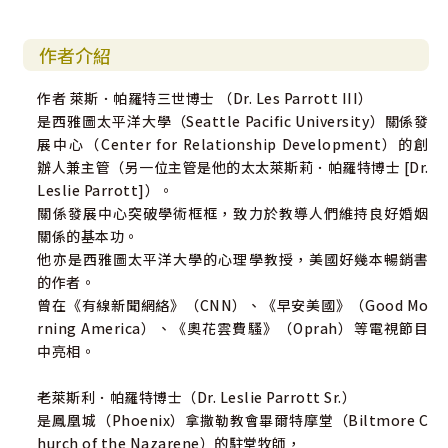
作者介紹
作者 萊斯．帕羅特三世博士 （Dr. Les Parrott III）
是西雅圖太平洋大學（Seattle Pacific University）關係發
展中心（Center for Relationship Development）的創
辦人兼主管（另一位主管是他的太太萊斯莉．帕羅特博士 [Dr.
Leslie Parrott]）。
關係發展中心突破學術框框，致力於教導人們維持良好婚姻
關係的基本功。
他亦是西雅圖太平洋大學的心理學教授，美國好幾本暢銷書
的作者。
曾在《有線新聞網絡》（CNN）、《早安美國》（Good Mo
rning America）、《奧花雲費騷》（Oprah）等電視節目
中亮相。
老萊斯利．帕羅特博士（Dr. Leslie Parrott Sr.）
是鳳凰城（Phoenix）拿撒勒教會畢爾特摩堂（Biltmore C
hurch of the Nazarene）的駐堂牧師，