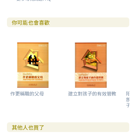
你可能也會喜歡
作更稱職的父母
建立對孩子的有效管教
陪
放
子
其他人也買了