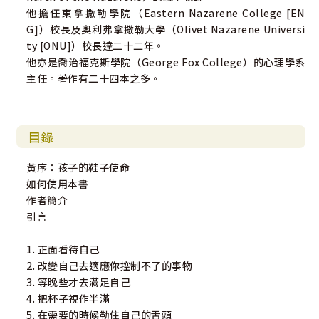
他擔任東拿撒勒學院（Eastern Nazarene College [EN
G]）校長及奧利弗拿撒勒大學（Olivet Nazarene Universi
ty [ONU]）校長達二十二年。
他亦是喬治福克斯學院（George Fox College）的心理學系
主任。著作有二十四本之多。
目錄
黃序：孩子的鞋子使命
如何使用本書
作者簡介
引言
1. 正面看待自己
2. 改變自己去適應你控制不了的事物
3. 等晚些才去滿足自己
4. 把杯子視作半滿
5. 在需要的時候勒住自己的舌頭