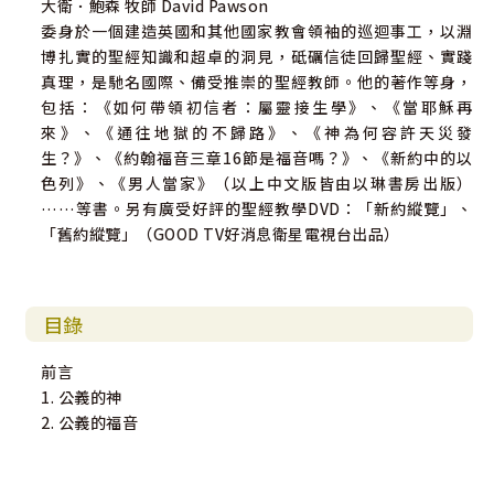
大衛．鮑森 牧師 David Pawson
委身於一個建造英國和其他國家教會領袖的巡迴事工，以淵
博扎實的聖經知識和超卓的洞見，砥礪信徒回歸聖經、實踐
真理，是馳名國際、備受推崇的聖經教師。他的著作等身，
包括：《如何帶領初信者：屬靈接生學》、《當耶穌再
來》、《通往地獄的不歸路》、《神為何容許天災發
生？》、《約翰福音三章16節是福音嗎？》、《新約中的以
色列》、《男人當家》（以上中文版皆由以琳書房出版）
……等書。另有廣受好評的聖經教學DVD：「新約縱覽」、
「舊約縱覽」（GOOD TV好消息衛星電視台出品）
目錄
前言
1. 公義的神
2. 公義的福音