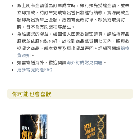
線上刷卡金額僅為訂單成立時，銀行預先授權金額，並未
立即扣款，待訂單完成寄出當日將進行請款，實際請款金
額即為出貨單上金額，故如有更改訂單、缺貨或取消訂
購，皆不會有刷退程序產生。
為維護您的權益，如因個人因素欲辦理退貨，請維持產品
原狀並依原包裝包好，於收到商品鑑賞期七天內，將與欲
退貨之商品、紙本發票及原出貨單寄回。詳細可閱讀
退換
貨須知
。
如需寄送海外，歡迎閱讀
海外訂購常見問題
。
更多常見問題FAQ
你可能也會喜歡