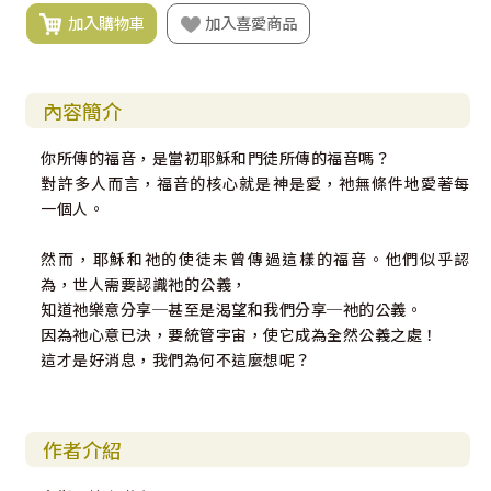
加入購物車
加入喜愛商品
內容簡介
你所傳的福音，是當初耶穌和門徒所傳的福音嗎？
對許多人而言，福音的核心就是神是愛，祂無條件地愛著每
一個人。
然而，耶穌和祂的使徒未曾傳過這樣的福音。他們似乎認
為，世人需要認識祂的公義，
知道祂樂意分享─甚至是渴望和我們分享─祂的公義。
因為祂心意已決，要統管宇宙，使它成為全然公義之處！
這才是好消息，我們為何不這麼想呢？
作者介紹