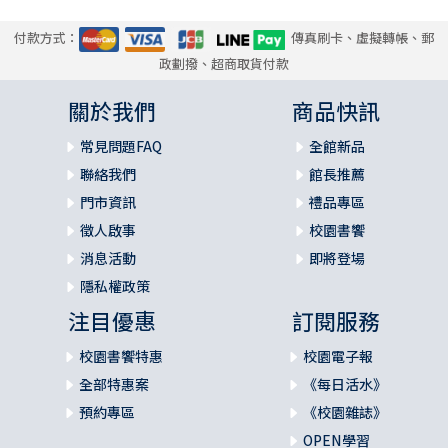
付款方式：
傳真刷卡、虛擬轉帳、郵
政劃撥、超商取貨付款
關於我們
商品快訊
常見問題FAQ
全館新品
聯絡我們
館長推薦
門市資訊
禮品專區
徵人啟事
校園書饗
消息活動
即將登場
隱私權政策
注目優惠
訂閱服務
校園書饗特惠
校園電子報
全部特惠案
《每日活水》
預約專區
《校園雜誌》
OPEN學習