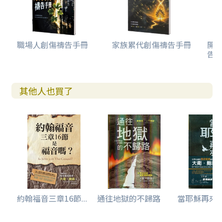
職場人創傷禱告手冊
家族累代創傷禱告手冊
開
告(
其他人也買了
約翰福音三章16節...
通往地獄的不歸路
當耶穌再來