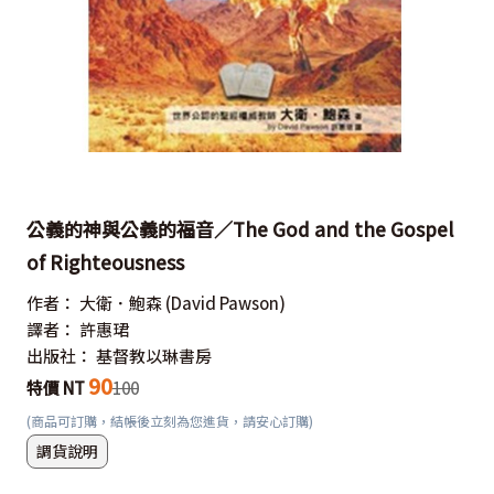
公義的神與公義的福音／The God and the Gospel
of Righteousness
作者：
大衛．鮑森
(David Pawson)
譯者：
許惠珺
出版社：
基督教以琳書房
90
特價 NT
100
(商品可訂購，結帳後立刻為您進貨，請安心訂購)
調貨說明