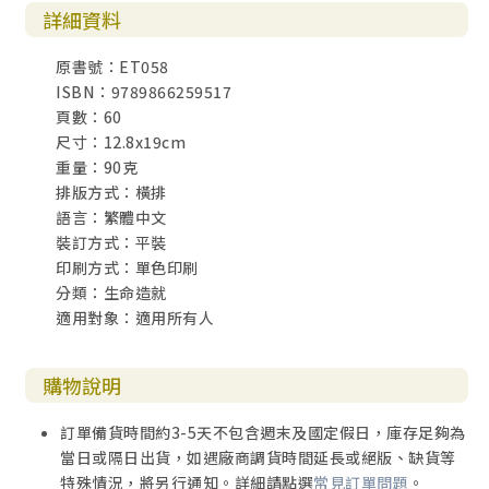
詳細資料
原書號：ET058
ISBN：9789866259517
頁數：60
尺寸：12.8x19cm
重量：90克
排版方式：橫排
語言：繁體中文
裝訂方式：平裝
印刷方式：單色印刷
分類：生命造就
適用對象：適用所有人
購物說明
訂單備貨時間約3-5天不包含週末及國定假日，庫存足夠為
當日或隔日出貨，如遇廠商調貨時間延長或絕版、缺貨等
特殊情況，將另行通知。詳細請點選
常見訂單問題
。