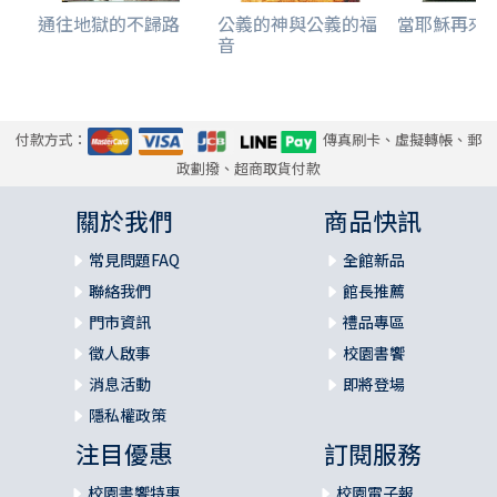
通往地獄的不歸路
公義的神與公義的福
當耶穌再來
音
付款方式：
傳真刷卡、虛擬轉帳、郵
政劃撥、超商取貨付款
關於我們
商品快訊
常見問題FAQ
全館新品
聯絡我們
館長推薦
門市資訊
禮品專區
徵人啟事
校園書饗
消息活動
即將登場
隱私權政策
注目優惠
訂閱服務
校園書饗特惠
校園電子報