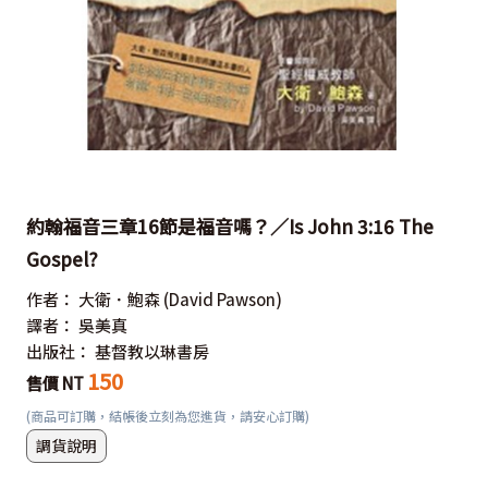
約翰福音三章16節是福音嗎？／Is John 3:16 The
Gospel?
作者：
大衛．鮑森
(David Pawson)
譯者：
吳美真
出版社：
基督教以琳書房
150
售價 NT
(商品可訂購，結帳後立刻為您進貨，請安心訂購)
調貨說明