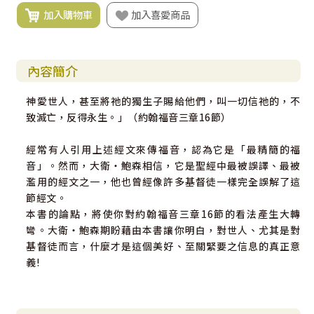
加入購物車
加入喜愛商品
內容簡介
神愛世人，甚至將祂的獨生子賜給他們，叫一切信祂的，不
致滅亡，反得永生。」（約翰福音三章16節）
經常有人引用上述經文來傳福音，認為它是「最精簡的福
音」。然而，大衛‧鮑森相信，它是聖經中最被誤譯、最被
濫用的經文之一，他也曾經像許多基督徒一樣完全誤解了這
節經文。
本書的論點，將使你對約翰福音三章16節的看法產生大轉
彎。大衛‧鮑森期盼藉由本書讓你明白，對世人、尤其是對
基督徒而言，什麼才是這個美好、至關緊要之信息的真正意
義!