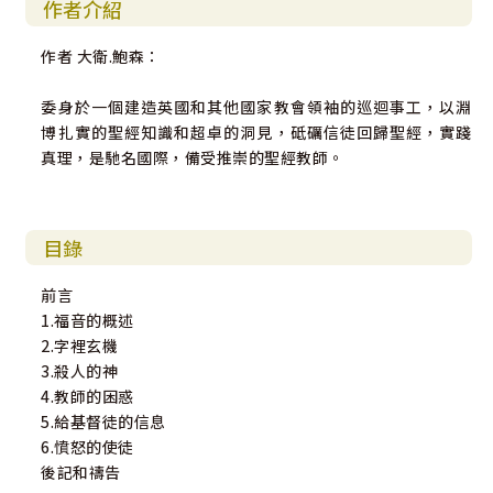
作者介紹
作者 大衛.鮑森：
委身於一個建造英國和其他國家教會領袖的巡迴事工，以淵
博扎實的聖經知識和超卓的洞見，砥礪信徒回歸聖經，實踐
真理，是馳名國際，備受推崇的聖經教師。
目錄
前言
1.福音的概述
2.字裡玄機
3.殺人的神
4.教師的困惑
5.給基督徒的信息
6.憤怒的使徒
後記和禱告