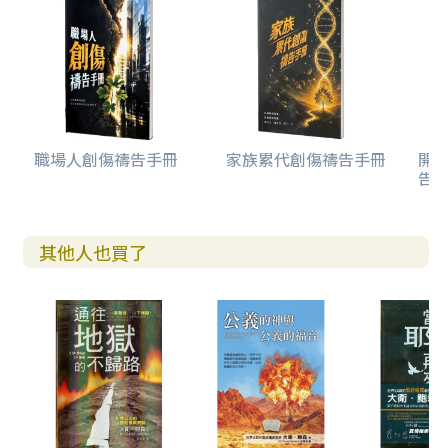
職場人創傷禱告手冊
家族累代創傷禱告手冊
開
告(
其他人也買了