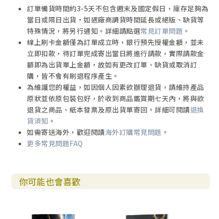
訂單備貨時間約3-5天不包含週末及國定假日，庫存足夠為
當日或隔日出貨，如遇廠商調貨時間延長或絕版、缺貨等
特殊情況，將另行通知。詳細請點選
常見訂單問題
。
線上刷卡金額僅為訂單成立時，銀行預先授權金額，並未
立即扣款，待訂單完成寄出當日將進行請款，實際請款金
額即為出貨單上金額，故如有更改訂單、缺貨或取消訂
購，皆不會有刷退程序產生。
為維護您的權益，如因個人因素欲辦理退貨，請維持產品
原狀並依原包裝包好，於收到商品鑑賞期七天內，將與欲
退貨之商品、紙本發票及原出貨單寄回。詳細可閱讀
退換
貨須知
。
如需寄送海外，歡迎閱讀
海外訂購常見問題
。
更多常見問題FAQ
你可能也會喜歡