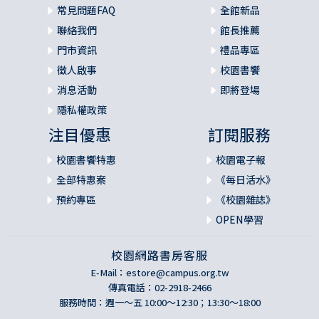
常見問題FAQ
全館新品
聯絡我們
館長推薦
門市資訊
禮品專區
徵人啟事
校園書饗
消息活動
即將登場
隱私權政策
注目優惠
訂閱服務
校園書饗特惠
校園電子報
全部特惠案
《每日活水》
預約專區
《校園雜誌》
OPEN學習
校園網路書房客服
E-Mail：
estore@campus.org.tw
傳真電話：02-2918-2466
服務時間：週一～五 10:00～12:30；13:30～18:00