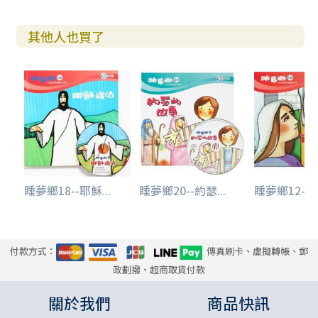
其他人也買了
睡夢鄉18--耶穌...
睡夢鄉20--約瑟...
睡夢鄉12--平
付款方式：
傳真刷卡、虛擬轉帳、郵
政劃撥、超商取貨付款
關於我們
商品快訊