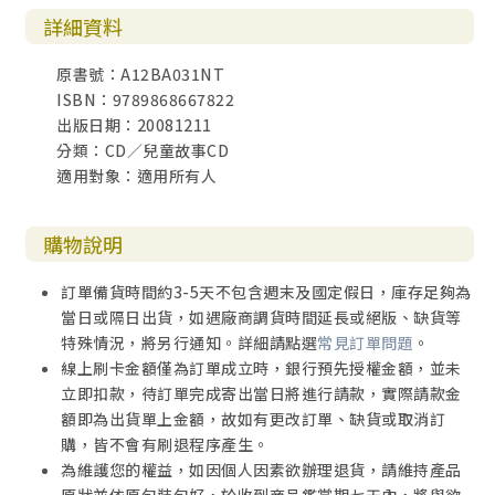
詳細資料
原書號：A12BA031NT
ISBN：9789868667822
出版日期：20081211
分類：CD／兒童故事CD
適用對象：適用所有人
購物說明
訂單備貨時間約3-5天不包含週末及國定假日，庫存足夠為
當日或隔日出貨，如遇廠商調貨時間延長或絕版、缺貨等
特殊情況，將另行通知。詳細請點選
常見訂單問題
。
線上刷卡金額僅為訂單成立時，銀行預先授權金額，並未
立即扣款，待訂單完成寄出當日將進行請款，實際請款金
額即為出貨單上金額，故如有更改訂單、缺貨或取消訂
購，皆不會有刷退程序產生。
為維護您的權益，如因個人因素欲辦理退貨，請維持產品