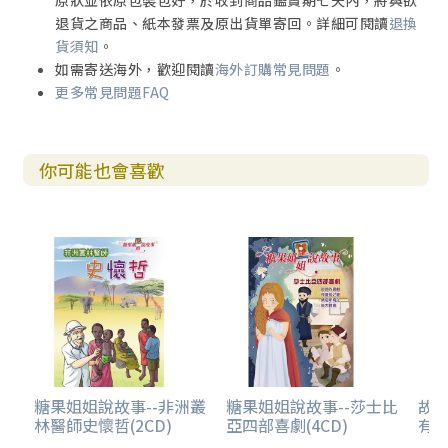
原狀並依原包裝包好，於收到商品鑑賞期七天內，將與欲
退貨之商品、紙本發票及原出貨單寄回。詳細可閱讀
退換
貨須知
。
如需寄送海外，歡迎閱讀
海外訂購常見問題
。
更多常見問題FAQ
你可能也會喜歡
糖果姐姐說故事--非洲叢
糖果姐姐說故事--莎士比
故事
林醫師史懷哲(2CD)
亞四部喜劇(4CD)
有聲