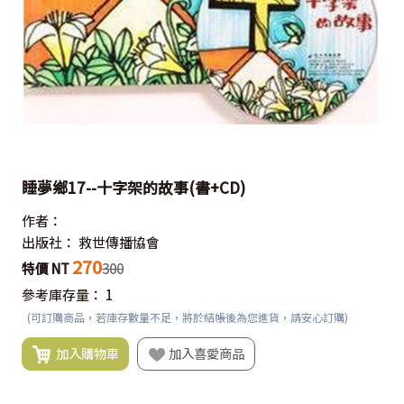
睡夢鄉17--十字架的故事(書+CD)
作者：
出版社：
救世傳播協會
270
特價 NT
300
參考庫存量：
1
(可訂購商品，若庫存數量不足，將於結帳後為您進貨，請安心訂購)
加入購物車
加入喜愛商品