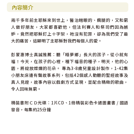
內容簡介
兩千多年前主耶穌來到世上，醫治瞎眼的、瘸腿的，又和窮
人做好朋友，大家都喜歡他，但法利賽人和祭司們因為嫉
妒，竟然把耶穌釘上十字架，祂沒有犯罪，卻為我們受了最
大的痛苦，這顯明了主耶穌對我們每個人的愛。
彭蒙惠博士真誠推薦：聽「睡夢鄉」長大的孩子，從小就有
福！今天，在孩子的心裡，種下福音的種子，明天，他的心
園，將綻放燦爛的花朵。 專為3-8歲兒童設計製作，1-42集
小朋友床邊有聲故事系列，包括42個感人動聽的聖經故事及
真人見證，故事內容以戲劇方式呈現，並配合精緻的歌曲，
令人回味無窮。
精裝書附ＣＤ光碟：1片CD、1冊精裝彩色卡通圖畫書 / 國語
發音，每集約25分鐘