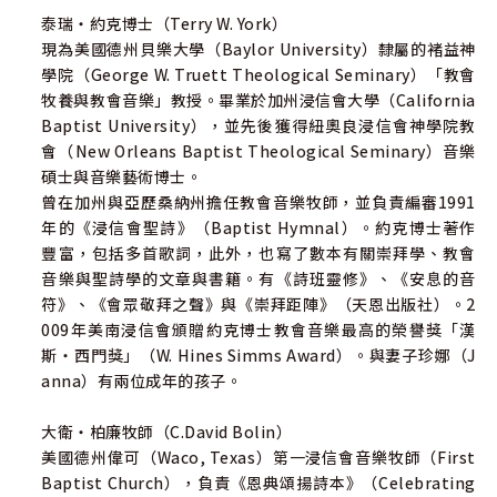
泰瑞‧約克博士（Terry W. York）
現為美國德州貝樂大學（Baylor University）隸屬的褚益神
學院（George W. Truett Theological Seminary）「教會
牧養與教會音樂」教授。畢業於加州浸信會大學（California
Baptist University），並先後獲得紐奧良浸信會神學院教
會（New Orleans Baptist Theological Seminary）音樂
碩士與音樂藝術博士。
曾在加州與亞歷桑納州擔任教會音樂牧師，並負責編審1991
年的《浸信會聖詩》（Baptist Hymnal）。約克博士著作
豐富，包括多首歌詞，此外，也寫了數本有關崇拜學、教會
音樂與聖詩學的文章與書籍。有《詩班靈修》、《安息的音
符》、《會眾敬拜之聲》與《崇拜距陣》（天恩出版社）。2
009年美南浸信會頒贈約克博士教會音樂最高的榮譽獎「漢
斯‧西門獎」（W. Hines Simms Award）。與妻子珍娜（J
anna）有兩位成年的孩子。
大衛‧柏廉牧師（C.David Bolin）
美國德州偉可（Waco, Texas）第一浸信會音樂牧師（First
Baptist Church），負責《恩典頌揚詩本》（Celebrating