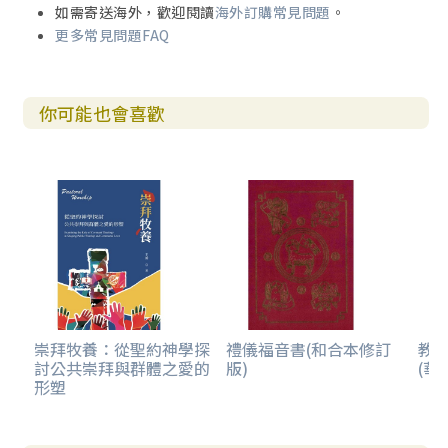
如需寄送海外，歡迎閱讀
海外訂購常見問題
。
更多常見問題FAQ
你可能也會喜歡
崇拜牧養：從聖約神學探
禮儀福音書(和合本修訂
教
討公共崇拜與群體之愛的
版)
(華
形塑