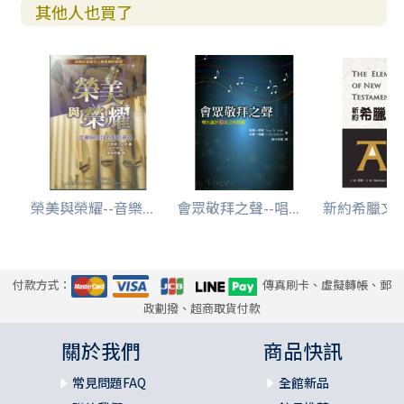
其他人也買了
榮美與榮耀--音樂...
會眾敬拜之聲--唱...
新約希臘文基礎
付款方式：
傳真刷卡、虛擬轉帳、郵
政劃撥、超商取貨付款
關於我們
商品快訊
常見問題FAQ
全館新品