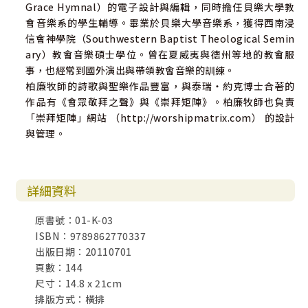
Grace Hymnal）的電子設計與編輯，同時擔任貝樂大學教
會音樂系的學生輔導。畢業於貝樂大學音樂系，獲得西南浸
信會神學院（Southwestern Baptist Theological Semin
ary）教會音樂碩士學位。曾在夏威夷與德州等地的教會服
事，也經常到國外演出與帶領教會音樂的訓練。
柏廉牧師的詩歌與聖樂作品豐富，與泰瑞‧約克博士合著的
作品有《會眾敬拜之聲》與《崇拜矩陣》。柏廉牧師也負責
「崇拜矩陣」網站 （http://worshipmatrix.com） 的設計
與管理。
詳細資料
原書號：01-K-03
ISBN：9789862770337
出版日期：20110701
頁數：144
尺寸：14.8 x 21cm
排版方式：橫排