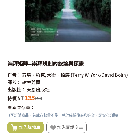
崇拜矩陣--崇拜規劃的旅途與探索
作者：
泰瑞．約克/大衛．柏廉
(Terry W. York/David Bolin)
譯者：
謝林芳蘭
出版社：
天恩出版社
135
特價 NT
150
參考庫存量：
1
(可訂購商品，若庫存數量不足，將於結帳後為您進貨，請安心訂購)
加入購物車
加入喜愛商品