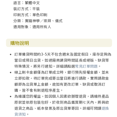
語言：繁體中文
裝訂方式：平裝
印刷方式：單色印刷
分類：實踐神學／崇拜、儀式
適用對象：適用所有人
購物說明
訂單備貨時間約3-5天不包含週末及國定假日，庫存足夠為
當日或隔日出貨，如遇廠商調貨時間延長或絕版、缺貨等
特殊情況，將另行通知。詳細請點選
常見訂單問題
。
線上刷卡金額僅為訂單成立時，銀行預先授權金額，並未
立即扣款，待訂單完成寄出當日將進行請款，實際請款金
額即為出貨單上金額，故如有更改訂單、缺貨或取消訂
購，皆不會有刷退程序產生。
為維護您的權益，如因個人因素欲辦理退貨，請維持產品
原狀並依原包裝包好，於收到商品鑑賞期七天內，將與欲
退貨之商品、紙本發票及原出貨單寄回。詳細可閱讀
退換
貨須知
。