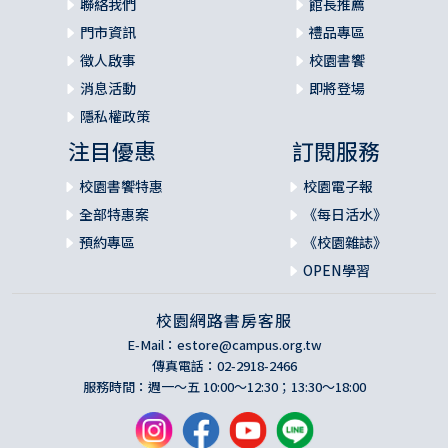
聯絡我們
館長推薦
門市資訊
禮品專區
徵人啟事
校園書饗
消息活動
即將登場
隱私權政策
注目優惠
訂閱服務
校園書饗特惠
校園電子報
全部特惠案
《每日活水》
預約專區
《校園雜誌》
OPEN學習
校園網路書房客服
E-Mail：
estore@campus.org.tw
傳真電話：02-2918-2466
服務時間：週一～五 10:00～12:30；13:30～18:00