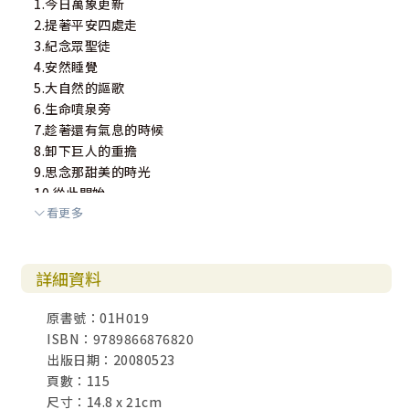
1.今日萬象更新
2.提著平安四處走
3.紀念眾聖徒
4.安然睡覺
5.大自然的謳歌
6.生命噴泉旁
7.趁著還有氣息的時候
8.卸下巨人的重擔
9.思念那甜美的時光
10.從此開始
看更多
詳細資料
原書號：01H019
ISBN：9789866876820
出版日期：20080523
頁數：115
尺寸：14.8 x 21cm