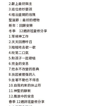
2.獻上最好與主
3.這位奇妙嬰孩
4.唱出盛開的玫瑰
聖誕節：最好的禮物
新年：回歸安樂
冬季 12週詩班靈修分享
1.等候神工作
2.天天回應呼召
3.暗暗地去歇一歇
4.吹第二口氣
5.和孩子一起歌唱
6.完全的安息
7.他永不改變的恩典
8.扶起被壓傷的人
9.坐著不動也不得息
10.自我約束的休止符
11.神聖的靜默
12.風浪中的安息
春季 12週詩班靈修分享