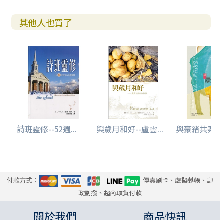
其他人也買了
詩班靈修--52週...
與歲月和好--盧雲...
與豪豬共舞--
付款方式：
傳真刷卡、虛擬轉帳、郵
政劃撥、超商取貨付款
關於我們
商品快訊