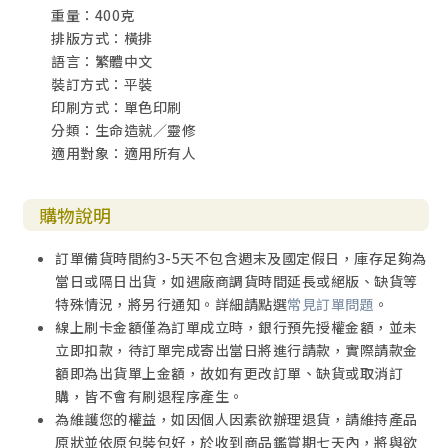
重量：400克
排版方式：橫排
語言：繁體中文
裝訂方式：平裝
印刷方式：單色印刷
分類：生命造就／靈修
適用對象：適用所有人
購物說明
訂單備貨時間約3-5天不包含週末及國定假日，庫存足夠為
當日或隔日出貨，如遇廠商調貨時間延長或絕版、缺貨等
特殊情況，將另行通知。詳細請點選
常見訂單問題
。
線上刷卡金額僅為訂單成立時，銀行預先授權金額，並未
立即扣款，待訂單完成寄出當日將進行請款，實際請款金
額即為出貨單上金額，故如有更改訂單、缺貨或取消訂
購，皆不會有刷退程序產生。
為維護您的權益，如因個人因素欲辦理退貨，請維持產品
原狀並依原包裝包好，於收到商品鑑賞期七天內，將與欲