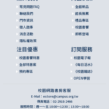
常見問題FAQ
全館新品
聯絡我們
館長推薦
門市資訊
禮品專區
徵人啟事
校園書饗
消息活動
即將登場
隱私權政策
注目優惠
訂閱服務
校園書饗特惠
校園電子報
全部特惠案
《每日活水》
預約專區
《校園雜誌》
OPEN學習
校園網路書房客服
E-Mail：
estore@campus.org.tw
傳真電話：02-2918-2466
服務時間：週一～五 10:00～12:30；13:30～18:00