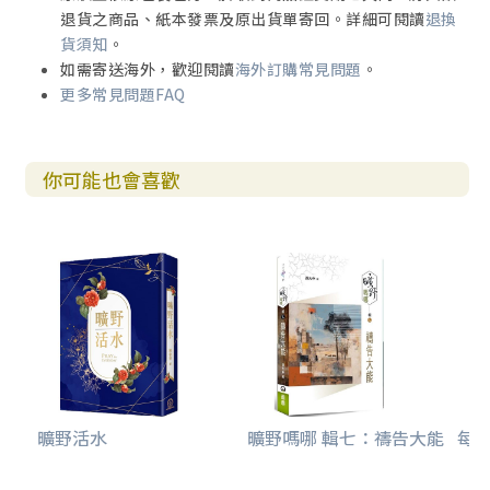
退貨之商品、紙本發票及原出貨單寄回。詳細可閱讀
退換
貨須知
。
如需寄送海外，歡迎閱讀
海外訂購常見問題
。
更多常見問題FAQ
你可能也會喜歡
曠野活水
曠野嗎哪 輯七：禱告大能
每日