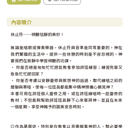
內容簡介
休止符──傾聽恬靜的美妙！
無論是唱歌或彈奏樂器，休止符與音準是同等重要的。神在
我們繁雜的生活中，提供一些休憩的時刻是不容忽視的，神
要我們在寂靜中學習傾聽的功課。
‧ 你是否總是匆匆忙忙趕赴教會參加詩班練習；練習完畢又
急急忙忙趕回家？
‧ 你是否考慮以安靜靈修與默想神的話語，取代練唱之前的
閒聊與寒喧，使每一位班員都能集中精神預備心朝見神？
本書可用在詩班個人靈修之用，或在詩班練唱時一起靈修的
教材；不但能夠幫助詩班班員靜下心來敬拜神，並且在未來
一個星期，享受神賜予的甜美安息時刻。
◎作為基督徒，特別是在教會以音樂服事神的人，勢必要學