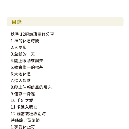
目錄
秋季 12週詩班靈修分享
1.神的休息時間
2.入夢鄉
3.全新的一天
4.闔上眼睛來讚美
5.教會惟一的根基
6.大地休息
7.進入靜默
8.爬上信賴倚靠的吊床
9.信靠一身輕
10.手足之愛
11.求進入我心
12.雖當栽種收割時
待降節／聖誕節
1.享受休止符