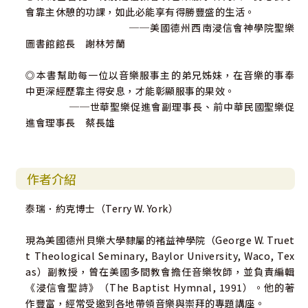
會靠主休憩的功課，如此必能享有得勝豐盛的生活。
──美國德州西南浸信會神學院聖樂
圖書館館長 謝林芳蘭
◎本書幫助每一位以音樂服事主的弟兄姊妹，在音樂的事奉
中更深經歷靠主得安息，才能彰顯服事的果效。
──世華聖樂促進會副理事長、前中華民國聖樂促
進會理事長 蔡長雄
作者介紹
泰瑞．約克博士（Terry W. York）
現為美國德州貝樂大學隸屬的褚益神學院（George W. Truet
t Theological Seminary, Baylor University, Waco, Tex
as）副教授，曾在美國多間教會擔任音樂牧師，並負責編輯
《浸信會聖詩》（The Baptist Hymnal, 1991）。他的著
作豐富，經常受邀到各地帶領音樂與崇拜的專題講座。