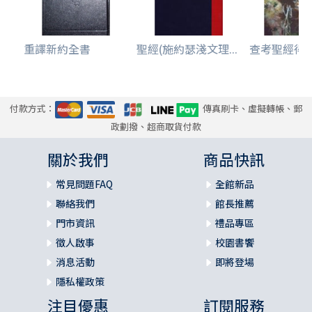
重譯新約全書
聖經(施約瑟淺文理...
查考聖經得生命
付款方式：
傳真刷卡、虛擬轉帳、郵
政劃撥、超商取貨付款
關於我們
商品快訊
常見問題FAQ
全館新品
聯絡我們
館長推薦
門市資訊
禮品專區
徵人啟事
校園書饗
消息活動
即將登場
隱私權政策
注目優惠
訂閱服務