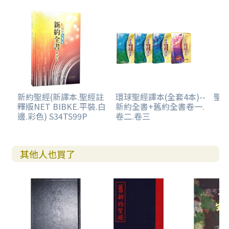
新約聖經(新譯本.聖經註
環球聖經譯本(全套4本)--
聖經
釋版NET BIBKE.平裝.白
新約全書+舊約全書卷一.
邊.彩色) S34TS99P
卷二.卷三
其他人也買了