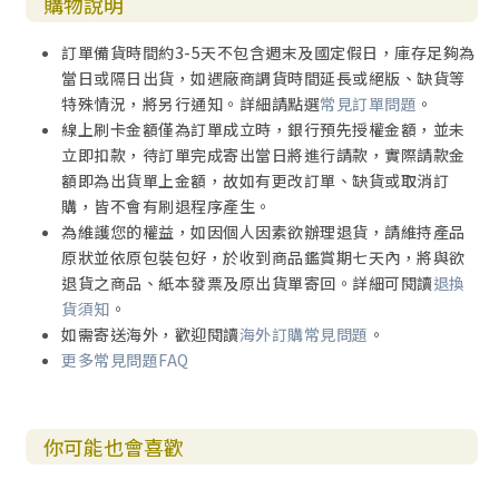
購物說明
訂單備貨時間約3-5天不包含週末及國定假日，庫存足夠為
當日或隔日出貨，如遇廠商調貨時間延長或絕版、缺貨等
特殊情況，將另行通知。詳細請點選
常見訂單問題
。
線上刷卡金額僅為訂單成立時，銀行預先授權金額，並未
立即扣款，待訂單完成寄出當日將進行請款，實際請款金
額即為出貨單上金額，故如有更改訂單、缺貨或取消訂
購，皆不會有刷退程序產生。
為維護您的權益，如因個人因素欲辦理退貨，請維持產品
原狀並依原包裝包好，於收到商品鑑賞期七天內，將與欲
退貨之商品、紙本發票及原出貨單寄回。詳細可閱讀
退換
貨須知
。
如需寄送海外，歡迎閱讀
海外訂購常見問題
。
更多常見問題FAQ
你可能也會喜歡