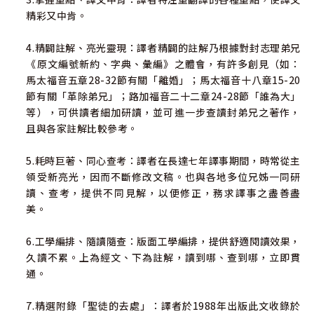
精彩又中肯。
4.精闢註解、亮光靈現：譯者精闢的註解乃根據對封志理弟兄
《原文編號新約、字典、彙編》之體會，有許多創見（如：
馬太福音五章28-32節有關「離婚」；馬太福音十八章15-20
節有關「革除弟兄」；路加福音二十二章24-28節「誰為大」
等），可供讀者細加研讀，並可進一步查讀封弟兄之著作，
且與各家註解比較參考。
5.耗時巨著、同心查考：譯者在長達七年譯事期間，時常從主
領受新亮光，因而不斷修改文稿。也與各地多位兄姊一同研
讀、查考，提供不同見解，以便修正，務求譯事之盡善盡
美。
6.工學編排、隨讀隨查：版面工學編排，提供舒適閱讀效果，
久讀不累。上為經文、下為註解，讀到哪、查到哪，立即貫
通。
7.精選附錄「聖徒的去處」：譯者於1988年出版此文收錄於