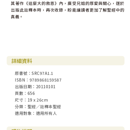
其著作《這麼大的救恩》內，廣受兄姐的厚愛與關心，遂於
出版此註釋本時，再次收錄，盼能讓讀者更加了解聖經中的
真義。
詳細資料
原書號：SRC97A1.1
ISBN：9789868159587
出版日期：20110101
頁數：656
尺寸：19 x 26cm
分類：聖經／註釋本聖經
適用對象：適用所有人