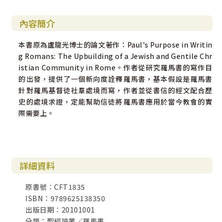
內容簡介
本書原為盧龍光博士的論文著作：Paul's Purpose in Writin
g Romans: The Upbuilding of a Jewish and Gentile Chr
istian Community in Rome。作者從研究羅馬書的寫作目
的出發，提供了一個新向度詮釋羅馬書，基本假設是羅馬書
針對羅馬基督徒社羣處境而寫，作者並從書信的經文配合歷
史的處境求證，定能幫助信徒將羅馬書應用於當今教會的實
際需要上。
詳細資料
原書號：CFT1835
ISBN：9789625138350
出版日期：20101001
分類：聖經論叢／羅馬書