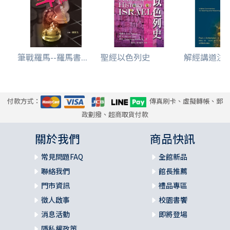
筆戰羅馬--羅馬書...
聖經以色列史
解經講道注釋叢
付款方式：
傳真刷卡、虛擬轉帳、郵
政劃撥、超商取貨付款
關於我們
商品快訊
常見問題FAQ
全館新品
聯絡我們
館長推薦
門市資訊
禮品專區
徵人啟事
校園書饗
消息活動
即將登場
隱私權政策