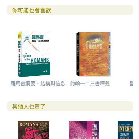
你可能也會喜歡
羅馬書綱要、結構與信息
約翰一二三書釋義
聖
其他人也買了