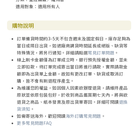
適用對象：適用所有人
購物說明
訂單備貨時間約3-5天不包含週末及國定假日，庫存足夠為
當日或隔日出貨，如遇廠商調貨時間延長或絕版、缺貨等
特殊情況，將另行通知。詳細請點選
常見訂單問題
。
線上刷卡金額僅為訂單成立時，銀行預先授權金額，並未
立即扣款，待訂單完成寄出當日將進行請款，實際請款金
額即為出貨單上金額，故如有更改訂單、缺貨或取消訂
購，皆不會有刷退程序產生。
為維護您的權益，如因個人因素欲辦理退貨，請維持產品
原狀並依原包裝包好，於收到商品鑑賞期七天內，將與欲
退貨之商品、紙本發票及原出貨單寄回。詳細可閱讀
退換
貨須知
。
如需寄送海外，歡迎閱讀
海外訂購常見問題
。
更多常見問題FAQ