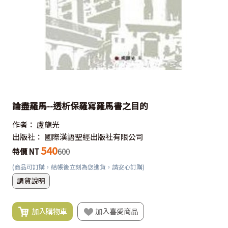
論盡羅馬--透析保羅寫羅馬書之目的
作者：
盧龍光
出版社：
國際漢語聖經出版社有限公司
540
特價 NT
600
(商品可訂購，結帳後立刻為您進貨，請安心訂購)
調貨說明
加入購物車
加入喜愛商品