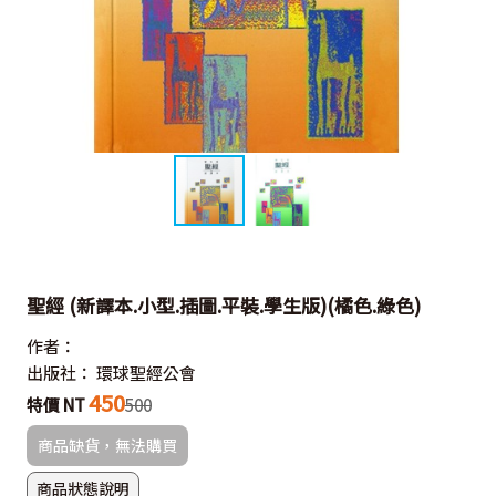
聖經 (新譯本.小型.插圖.平裝.學生版)(橘色.綠色)
作者：
出版社：
環球聖經公會
450
特價 NT
500
商品缺貨，無法購買
商品狀態說明