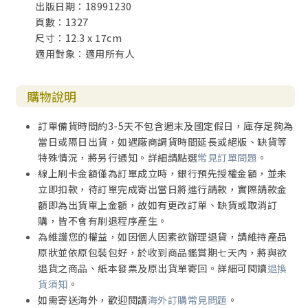
出版日期：18991230
頁數：1327
尺寸：12.3 x 17cm
適用對象：適用所有人
購物說明
訂單備貨時間約3-5天不包含週末及國定假日，庫存足夠為
當日或隔日出貨，如遇廠商調貨時間延長或絕版、缺貨等
特殊情況，將另行通知。詳細請點選
常見訂單問題
。
線上刷卡金額僅為訂單成立時，銀行預先授權金額，並未
立即扣款，待訂單完成寄出當日將進行請款，實際請款金
額即為出貨單上金額，故如有更改訂單、缺貨或取消訂
購，皆不會有刷退程序產生。
為維護您的權益，如因個人因素欲辦理退貨，請維持產品
原狀並依原包裝包好，於收到商品鑑賞期七天內，將與欲
退貨之商品、紙本發票及原出貨單寄回。詳細可閱讀
退換
貨須知
。
如需寄送海外，歡迎閱讀
海外訂購常見問題
。