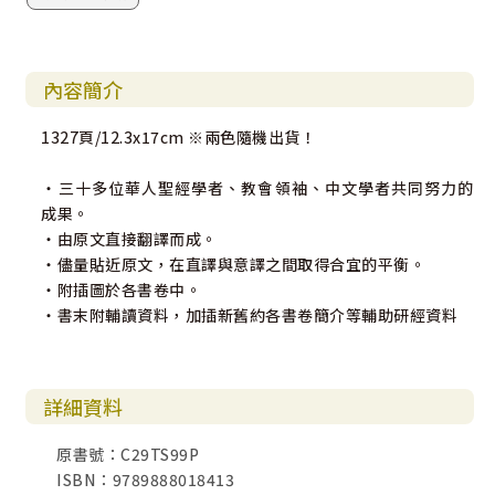
內容簡介
1327頁/12.3x17cm ※兩色隨機出貨！
‧三十多位華人聖經學者、教會領袖、中文學者共同努力的
成果。
‧由原文直接翻譯而成。
‧儘量貼近原文，在直譯與意譯之間取得合宜的平衡。
‧附插圖於各書卷中。
‧書末附輔讀資料，加插新舊約各書卷簡介等輔助研經資料
詳細資料
原書號：C29TS99P
ISBN：9789888018413