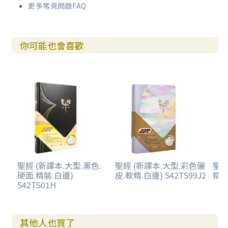
更多常見問題FAQ
你可能也會喜歡
聖經 (新譯本.大型.黑色.
聖經 (新譯本.大型.彩色儷
聖經
硬面.精裝.白邊)
皮.軟精.白邊) S42TS99J2
精裝
S42TS01H
其他人也買了