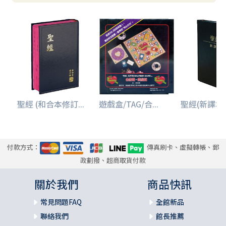
聖經 (和合本修訂...
遊戲盒/TAG/合...
聖經(新譯本.小
付款方式：
傳真刷卡、虛擬轉帳、郵
政劃撥、超商取貨付款
關於我們
商品快訊
常見問題FAQ
全館新品
聯絡我們
館長推薦