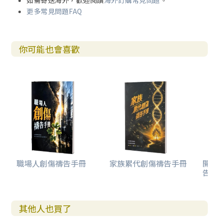
如需寄送海外，歡迎閱讀
海外訂購常見問題
。
更多常見問題FAQ
你可能也會喜歡
職場人創傷禱告手冊
家族累代創傷禱告手冊
開
告(
其他人也買了