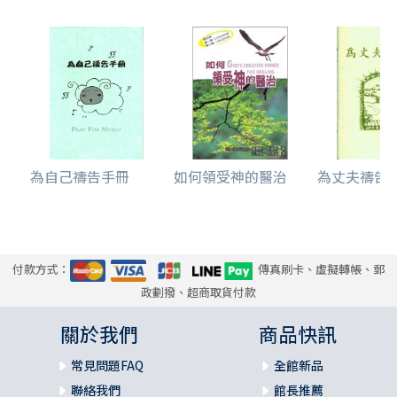
為自己禱告手冊
如何領受神的醫治
為丈夫禱告文
付款方式：
傳真刷卡、虛擬轉帳、郵
政劃撥、超商取貨付款
關於我們
商品快訊
常見問題FAQ
全館新品
聯絡我們
館長推薦