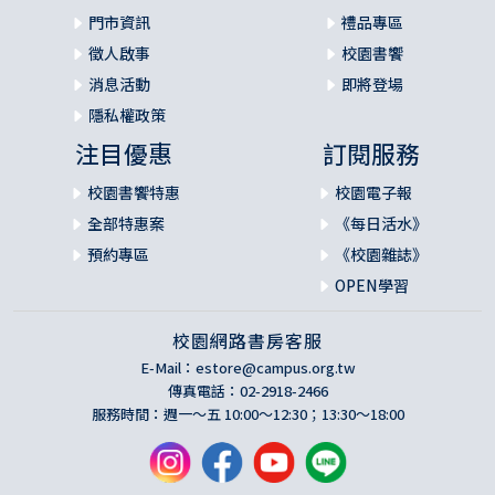
門市資訊
禮品專區
徵人啟事
校園書饗
消息活動
即將登場
隱私權政策
注目優惠
訂閱服務
校園書饗特惠
校園電子報
全部特惠案
《每日活水》
預約專區
《校園雜誌》
OPEN學習
校園網路書房客服
E-Mail：
estore@campus.org.tw
傳真電話：02-2918-2466
服務時間：週一～五 10:00～12:30；13:30～18:00