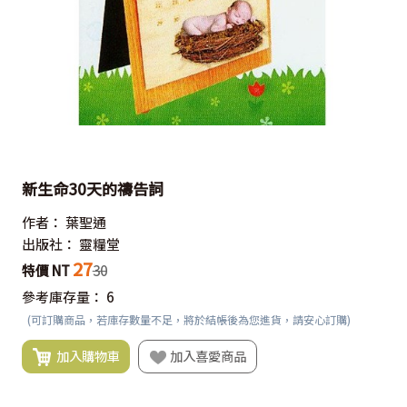
新生命30天的禱告詞
作者：
葉聖通
出版社：
靈糧堂
27
特價 NT
30
參考庫存量：
6
(可訂購商品，若庫存數量不足，將於結帳後為您進貨，請安心訂購)
加入購物車
加入喜愛商品