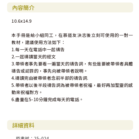
內容簡介
10.6x14.9
本手冊是給小組同工，在慕道友決志後立刻可使用的一對一
教材，建議使用方法如下：
1.每一天在電話中一起禱告
2.一起禱讀當天的經文
3.帶領者事先要看一遍當天的禱告詞，有些是要被帶領者具體
禱告或認罪的，事先向被帶領者說明。
4.禱讀完由被帶領者念前半部的禱告詞.
5.帶領者以後半段禱告詞為被帶領者祝福，最好再加聖靈的感
動來祝福對方。
6.盡量在5-10分鐘完成每天的電話。
詳細資料
原書號：25-024