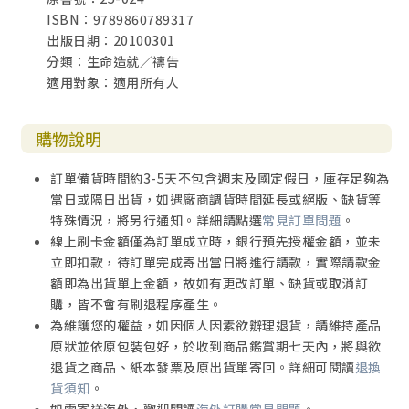
ISBN：9789860789317
出版日期：20100301
分類：生命造就／禱告
適用對象：適用所有人
購物說明
訂單備貨時間約3-5天不包含週末及國定假日，庫存足夠為
當日或隔日出貨，如遇廠商調貨時間延長或絕版、缺貨等
特殊情況，將另行通知。詳細請點選
常見訂單問題
。
線上刷卡金額僅為訂單成立時，銀行預先授權金額，並未
立即扣款，待訂單完成寄出當日將進行請款，實際請款金
額即為出貨單上金額，故如有更改訂單、缺貨或取消訂
購，皆不會有刷退程序產生。
為維護您的權益，如因個人因素欲辦理退貨，請維持產品
原狀並依原包裝包好，於收到商品鑑賞期七天內，將與欲
退貨之商品、紙本發票及原出貨單寄回。詳細可閱讀
退換
貨須知
。