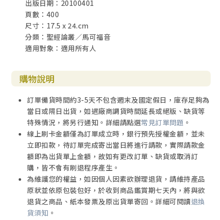
出版日期：20100401
頁數：400
尺寸：17.5 x 24.cm
分類：聖經論叢／馬可福音
適用對象：適用所有人
購物說明
訂單備貨時間約3-5天不包含週末及國定假日，庫存足夠為
當日或隔日出貨，如遇廠商調貨時間延長或絕版、缺貨等
特殊情況，將另行通知。詳細請點選
常見訂單問題
。
線上刷卡金額僅為訂單成立時，銀行預先授權金額，並未
立即扣款，待訂單完成寄出當日將進行請款，實際請款金
額即為出貨單上金額，故如有更改訂單、缺貨或取消訂
購，皆不會有刷退程序產生。
為維護您的權益，如因個人因素欲辦理退貨，請維持產品
原狀並依原包裝包好，於收到商品鑑賞期七天內，將與欲
退貨之商品、紙本發票及原出貨單寄回。詳細可閱讀
退換
貨須知
。