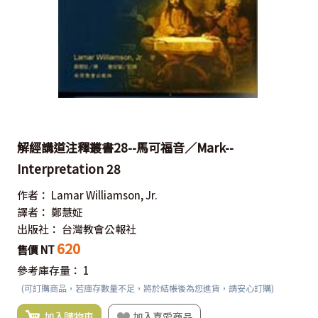
解經講道注釋叢書28--馬可福音／Mark--
Interpretation 28
作者：
Lamar Williamson, Jr.
譯者：
鄭慧姃
出版社：
台灣教會公報社
620
售價 NT
參考庫存量：
1
(可訂購商品，若庫存數量不足，將於結帳後為您進貨，請安心訂購)
加入購物車
加入喜愛商品