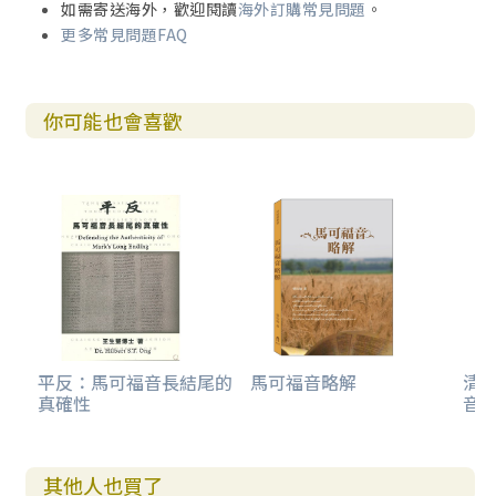
如需寄送海外，歡迎閱讀
海外訂購常見問題
。
更多常見問題FAQ
你可能也會喜歡
平反：馬可福音長結尾的
馬可福音略解
清
真確性
音
其他人也買了