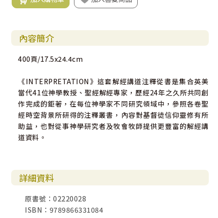
內容簡介
400頁/17.5x24.4cm
《INTERPRETATION》這套解經講道注釋從書是集合英美
當代41位神學教授、聖經解經專家，歷經24年之久所共同創
作完成的鉅著，在每位神學家不同研究領域中，參照各卷聖
經時空背景所研得的注釋叢書，內容對基督徒信仰靈修有所
助益，也對從事神學研究者及牧會牧師提供更豐富的解經講
道資料。
詳細資料
原書號：02220028
ISBN：9789866331084