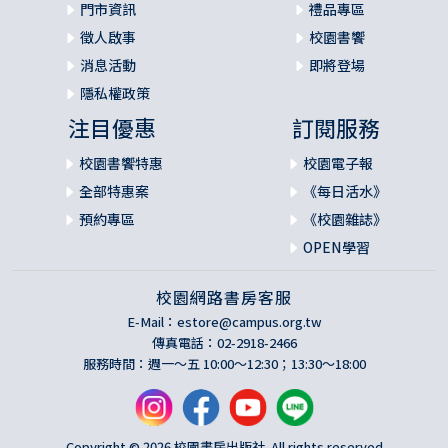
門市資訊
禮品專區
徵人啟事
校園書饗
消息活動
即將登場
隱私權政策
注目優惠
訂閱服務
校園書饗特惠
校園電子報
全部特惠案
《每日活水》
預約專區
《校園雜誌》
OPEN學習
校園網路書房客服
E-Mail：
estore@campus.org.tw
傳真電話：02-2918-2466
服務時間：週一～五 10:00～12:30；13:30～18:00
Copyright © 2026 校園書房出版社. All rights reserved