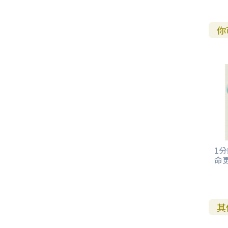
其 他 中 外 文 聖 經
新 約 歷 史 書
青 少 年
靈 恩
研 經 材 料
詩 、 散 文
福 音 包 裝 用 品
聖 經 故 事
約 拿 書
約 翰 福 音
加 拉 太 書
雅 各 書
啟 示 錄
信 徒 神 學
福 音 明 信 片 . 書 籤
你
成 人
教 育
兒 童 教 材
劇 本 遊 戲
福 音 文 具 雜 貨
聖 經 神 學
彌 迦 書
以 弗 所 書
彼 得 前 書
使 徒 行 傳
靈 界
福 音 季 節 卡
職 業
文 字 工 作
青 少 年 教 材
兒 童 故 事 C D
偽 經 次 經
那 鴻 書
腓 立 比 書
彼 得 後 書
福 音 小 禮 卡
特 殊 問 題
小 組 教 會
幼 稚 教 材
畫 冊
哈 巴 谷 書
歌 羅 西 書
約 翰 壹 、 貳 、 參 書
其 他 福 音 卡 片
生 活 教 導
成 人 教 材
西 番 雅 書
帖 撒 羅 尼 迦 前 後
猶 大 書
主 日 學 教 材
哈 該 書
提 摩 太 前 後
1
命
歸 納 法 研 經
撒 迦 利 亞 書
提 多 書
紙 品
瑪 拉 基 書
腓 利 門 書
其
教 牧 書 信