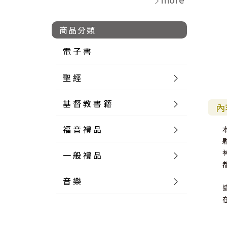
商品分類
電 子 書
聖 經
基 督 教 書 籍
新 舊 約 聖 經
內
福 音 禮 品
簡 體 聖 經
聖 經 論 叢
和 合 本
一 般 禮 品
英 文 聖 經
神 學 類
福 音 飾 品 配 件
和 合 本 標 點
參 考 書 工 具 書
音 樂
外 文 聖 經
實 踐 神 學
福 音 家 飾 用 品
一 般 卡 片
新 標 點 和 合 本
K J V
摩 西 五 經
系 統 神 學
福 音 項 鍊
讀 經 法
中 外 文 聖 經
教 會 歷 史
福 音 生 活 雜 貨
一 般 文 具
詩 本 樂 譜
和 合 本 修 訂 版
E S V
歷 史 書
神 、 創 造
宣 教 差 傳
福 音 耳 環 / 耳 夾
福 音 桌 飾 品
萬 用 卡
釋 經 法
創 世 記