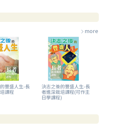
more
的豐盛人生-長
決志之後的豐盛人生-長
培課程
者進深栽培課程(可作主
日學課程)