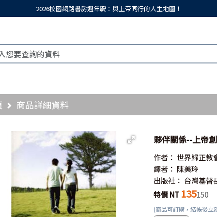
2026校園網路書房週年慶：與上帝同行的人生地圖！
頁
商品詳細資料
夥伴關係--上帝
作者：
世界歸正教
譯者：
陳美玲
出版社：
台灣基督
135
特價 NT
150
(商品可訂購，結帳後立