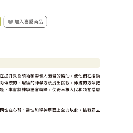
加入喜愛商品
在提升教會領袖和帶領人適當的協助，使他們在推動
向傳統的、理論的神學方法提出挑戰，傳統的方法把
是，本書將神學語言轉譯，使得草根人民和領袖階層
兩性在心智、靈性和精神層面上全力以赴，挑戰建立