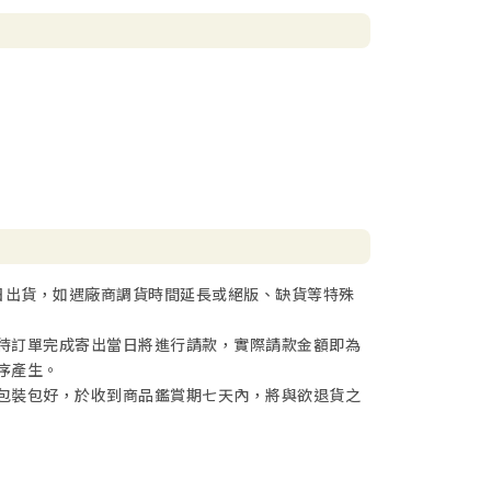
日出貨，如遇廠商調貨時間延長或絕版、缺貨等特殊
待訂單完成寄出當日將進行請款，實際請款金額即為
序產生。
包裝包好，於收到商品鑑賞期七天內，將與欲退貨之