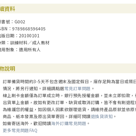
細資料
原書號：G002
SBN：9789868596405
出版日期：20100101
分類：訓練材料／成人教材
適用對象：適用所有人
物說明
訂單備貨時間約3-5天不包含週末及國定假日，庫存足夠為當日或隔
情況，將另行通知。詳細請點選
常見訂單問題
。
線上刷卡金額僅為訂單成立時，銀行預先授權金額，並未立即扣款，
出貨單上金額，故如有更改訂單、缺貨或取消訂購，皆不會有刷退程
為維護您的權益，如因個人因素欲辦理退貨，請維持產品原狀並依原
商品、紙本發票及原出貨單寄回。詳細可閱讀
退換貨須知
。
如需寄送海外，歡迎閱讀
海外訂購常見問題
。
更多常見問題FAQ