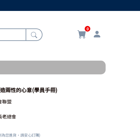
0
創造兩性的心意(學員手冊)
會聯盟
長老總會
刻為您進貨，請安心訂購)