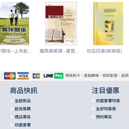
關係--上帝創...
羅馬書解讀--基督...
性這回事(精華版)
式：
傳真刷卡、虛擬轉帳、郵政劃撥、超商
商品快訊
注目優惠
全館新品
校園書饗特惠
館長推薦
全部特惠案
禮品專區
預約專區
校園書饗