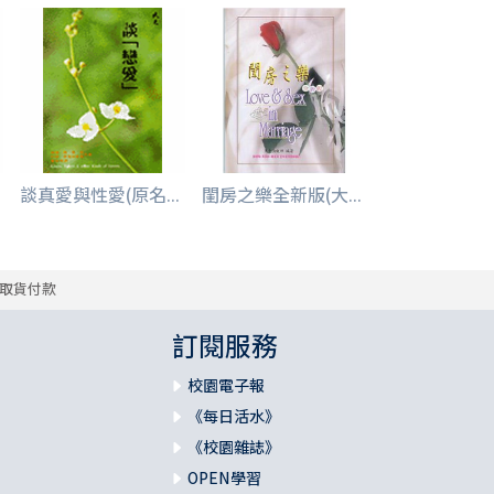
談真愛與性愛(原名...
閨房之樂全新版(大...
取貨付款
訂閱服務
校園電子報
《每日活水》
《校園雜誌》
OPEN學習