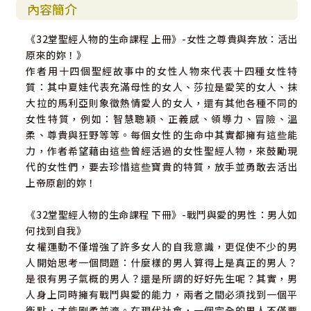
內容簡介
《32堂聖經人物的生命課程 上冊》-女性之尊貴與奔放：活出
原來的妳！》
作者用十四個聖經故事中的女性人物來代表十四種女性特
質：其中夏娃代表充滿母性的女人、莎拉是愛笑的女人、抹
大拉的馬利亞則象徵熱情愛人的女人，還有其他各種不同的
女性特質，例如：智慧聰穎、正義感、領導力、冒險、溫
柔、尊貴與狂野等等。每個女性的生命中其實都擁有這些能
力，作者希望藉由這些曾經活過的女性聖經人物，來鼓勵現
代的女性們，要去珍惜這些寶貴的特質，放手並勇敢去活出
上帝原創的妳！
《32堂聖經人物的生命課程 下冊》-戰鬥與愛的男性：男人如
何找到自我》
女權運動不僅增強了許多女人的自我意識，更促使不少的男
人開始思考一個問題：什麼樣的男人算得上是真正的男人？
是很有男子氣概的男人？還是所謂的好好先生呢？其實，男
人身上同時擁有戰鬥與愛的能力，兩者之間必須找到一個平
衡點，才能剛柔並濟。在現代社會，一個完全的男人不僅要