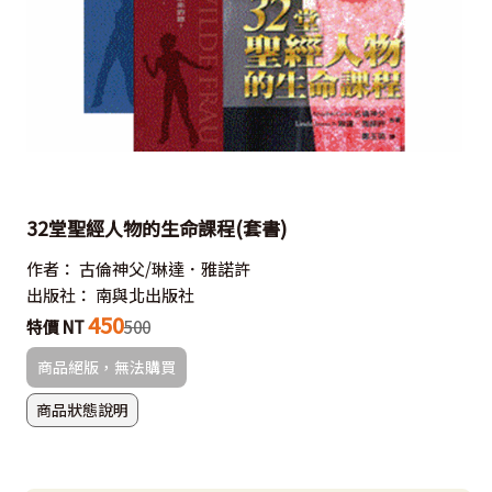
32堂聖經人物的生命課程(套書)
作者：
古倫神父/琳達．雅諾許
出版社：
南與北出版社
450
特價 NT
500
商品絕版，無法購買
商品狀態說明