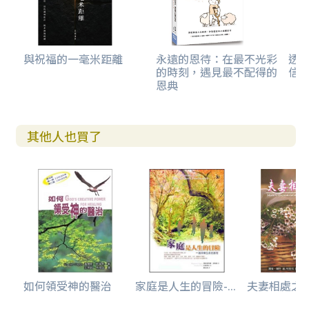
與祝福的一毫米距離
永遠的恩待：在最不光彩
透
的時刻，遇見最不配得的
信
恩典
其他人也買了
如何領受神的醫治
家庭是人生的冒險-...
夫妻相處之