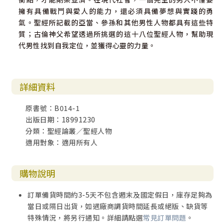
擁有具備戰鬥與愛人的能力，還必須具備夢想與實踐的勇
氣。聖經所記載的亞當、參孫和其他男性人物都具有這些特
質；古倫神父希望透過所挑選的這十八位聖經人物，幫助現
代男性找到自我定位，並獲得心靈的力量。
詳細資料
原書號：B014-1
出版日期：18991230
分類：聖經論叢／聖經人物
適用對象：適用所有人
購物說明
訂單備貨時間約3-5天不包含週末及國定假日，庫存足夠為
當日或隔日出貨，如遇廠商調貨時間延長或絕版、缺貨等
特殊情況，將另行通知。詳細請點選
常見訂單問題
。