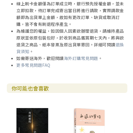
線上刷卡金額僅為訂單成立時，銀行預先授權金額，並未
立即扣款，待訂單完成寄出當日將進行請款，實際請款金
額即為出貨單上金額，故如有更改訂單、缺貨或取消訂
購，皆不會有刷退程序產生。
為維護您的權益，如因個人因素欲辦理退貨，請維持產品
原狀並依原包裝包好，於收到商品鑑賞期七天內，將與欲
退貨之商品、紙本發票及原出貨單寄回。詳細可閱讀
退換
貨須知
。
如需寄送海外，歡迎閱讀
海外訂購常見問題
。
更多常見問題FAQ
你可能也會喜歡