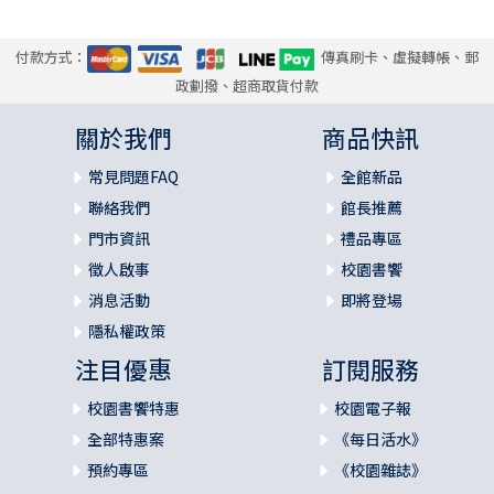
付款方式：
傳真刷卡、虛擬轉帳、郵
政劃撥、超商取貨付款
關於我們
商品快訊
常見問題FAQ
全館新品
聯絡我們
館長推薦
門市資訊
禮品專區
徵人啟事
校園書饗
消息活動
即將登場
隱私權政策
注目優惠
訂閱服務
校園書饗特惠
校園電子報
全部特惠案
《每日活水》
預約專區
《校園雜誌》