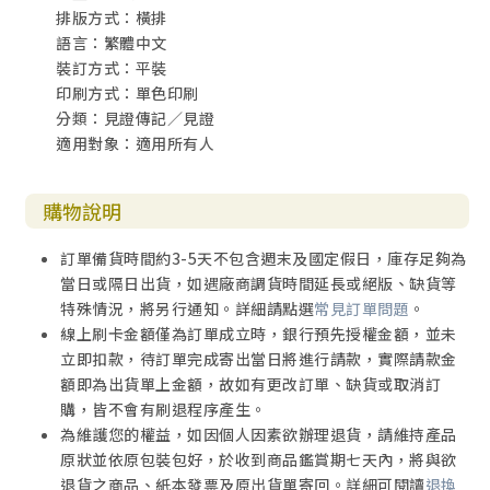
排版方式：橫排
56 夜泳
語言：繁體中文
57 為耶穌歡喜跳舞
裝訂方式：平裝
58 我不鞠躬
印刷方式：單色印刷
59 用肥皂寫作
分類：見證傳記／見證
60 一位莊稼漢的聖經
適用對象：適用所有人
61 受苦不能削減我的信心
62 我們將與祢同死
63 當孝敬你的母親
購物說明
64 最快樂的日子
65 極致的愛
訂單備貨時間約3-5天不包含週末及國定假日，庫存足夠為
66 作一名基督徒並不難
當日或隔日出貨，如遇廠商調貨時間延長或絕版、缺貨等
67 以血封印
特殊情況，將另行通知。詳細請點選
常見訂單問題
。
68 我是上帝
線上刷卡金額僅為訂單成立時，銀行預先授權金額，並未
69 如果你告訴別人，人們會殺了你
立即扣款，待訂單完成寄出當日將進行請款，實際請款金
70 一個小女孩能造成甚麼危害？
額即為出貨單上金額，故如有更改訂單、缺貨或取消訂
71 基督的使者
購，皆不會有刷退程序產生。
72 永恆榮耀的冠冕
為維護您的權益，如因個人因素欲辦理退貨，請維持產品
73 我學習注視上帝
原狀並依原包裝包好，於收到商品鑑賞期七天內，將與欲
74 渴慕上帝的話語
退貨之商品、紙本發票及原出貨單寄回。詳細可閱讀
退換