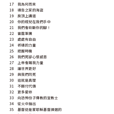
17 我為何而來
18 禱告之家的海盜
19 房頂上講道
20 你的姪兒在我們手中
21 我們會砍斷你的腳！
22 雷霆軍團
23 處處有自由
24 祈禱的力量
25 把握時機
26 我們死卻心懷感恩
27 上帝會賜我力量
28 讓世界更好
29 與我們同死
30 這就是真理
31 不願付代價
32 更多愛祢
33 向恐怖份子傳教的宣教士
34 從火中抽出
35 基督徒是蒙耶穌基督揀選的