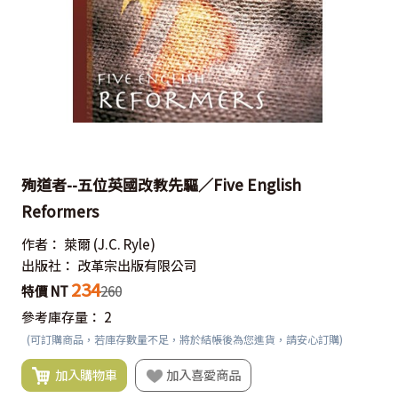
殉道者--五位英國改教先驅／Five English
Reformers
作者：
萊爾
(J.C. Ryle)
出版社：
改革宗出版有限公司
234
特價 NT
260
參考庫存量：
2
(可訂購商品，若庫存數量不足，將於結帳後為您進貨，請安心訂購)
加入購物車
加入喜愛商品