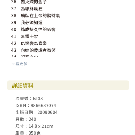
36 如火煉的金子
37 為耶穌瘋狂
38 躺臥在上帝的膀臂裏
39 我必須知道
40 造成持久性的影響
41 無懼十架
42 仇恨變為喜樂
43 向她的凌虐者微笑
44 福音之火
看更多
45 不死的約翰
46 你慈愛的耶穌在哪裏？
47 他的心不會死
詳細資料
48 與主歡宴
49 決定留下
原書號：BI08
50 狗坑中
ISBN：9866687074
51 被恐怖份子中斷
出版日期：20090604
52 寧可坐牢
頁數：240
53 如今我已剛強
尺寸：14.8 x 21cm
54 你們必要喝我的杯
重量：350克
55 我常將耶穌擺在我眼前