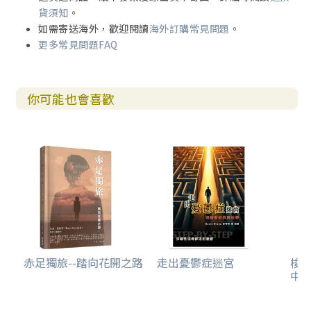
75 跑完當跑的路
貨須知
。
76 如果你愛耶穌，就不要唱
如需寄送海外，歡迎閱讀
海外訂購常見問題
。
77 讓基督幫助你
更多常見問題FAQ
78 燔祭
79 上主是我堅固保障
80 祂是主
你可能也會喜歡
81 我無法忍受你被鞭打！
82 至暫至輕的苦楚
83 蘇格蘭最後一位殉道者
84 我們不過暫居此地
85 發誓
86 殉道者的朋友
87 生命是我所愛的
88 我狼吞虎嚥地讀著每封信
89 一個孩子的勇氣
90 至聖之首今受傷
91 撤銷否認
赤足獨旅--踏向花開之路
走出憂鬱症迷宮
梭
中
92 讀牆
93 無畏站立
94 好好記著我們的臉孔