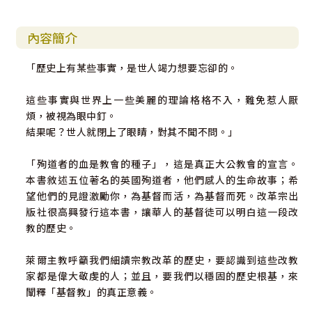
內容簡介
「歷史上有某些事實，是世人竭力想要忘卻的。
這些事實與世界上一些美麗的理論格格不入，難免惹人厭
煩，被視為眼中釘。
結果呢？世人就閉上了眼睛，對其不聞不問。」
「殉道者的血是教會的種子」，這是真正大公教會的宣言。
本書敘述五位著名的英國殉道者，他們感人的生命故事；希
望他們的見證激勵你，為基督而活，為基督而死。改革宗出
版社很高興發行這本書，讓華人的基督徒可以明白這一段改
教的歷史。
萊爾主教呼籲我們細讀宗教改革的歷史，要認識到這些改教
家都是偉大敬虔的人；並且，要我們以穩固的歷史根基，來
闡釋「基督教」的真正意義。