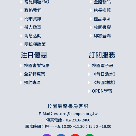
常見問題FAQ
全館新品
聯絡我們
館長推薦
門市資訊
禮品專區
徵人啟事
校園書饗
消息活動
即將登場
隱私權政策
注目優惠
訂閱服務
校園書饗特惠
校園電子報
全部特惠案
《每日活水》
預約專區
《校園雜誌》
OPEN學習
校園網路書房客服
E-Mail：
estore@campus.org.tw
傳真電話：02-2918-2466
服務時間：週一～五 10:00～12:30；13:30～18:00