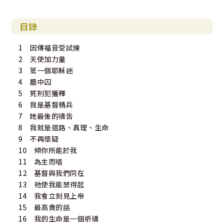
目錄
1 因傳福音受試煉
2 天使加力量
3 第一個耶穌迷
4 牆中囚
5 死刑犯獲釋
6 我是基督精兵
7 她最後的禱告
8 我就是道路、真理、生命
9 不再懷疑
10 傾你所能於我
11 為主而唱
12 基督與我們同在
13 祂使我能禁得起
14 我會立刻見上帝
15 最高貴的話
16 我的生命是一個祈禱