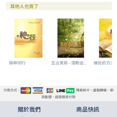
95 授命去傳
其他人也買了
96 我是一名基督徒
97 最優良的地圖
98 神奇的釋放
99 不以為恥
100 從今以後……
101 今日世界各地的逼迫……
102 我能做甚麼？
103 關於華府對談合唱團
104 關於殉道者之聲
與神同行
亙古常新--清教徒...
禱告的方法--
付款方式：
傳真刷卡、虛擬轉帳、郵
政劃撥、超商取貨付款
關於我們
商品快訊