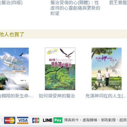
醫治(四版)
醫治受傷的心(簡體)：性
君王覺醒
虐待的心靈創痛與更新的
盼望
他人也買了
翱翔的新生命-...
如何領受神的醫治
充滿神同在的人生(...
式：
傳真刷卡、虛擬轉帳、郵政劃撥、超商