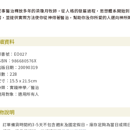
從事醫治釋放多年的梁瓊月牧師，從人格的發展過程，思想體系開始到
害，並提供實際方法使你從神得著醫治，幫助你及你所愛的人邁向神所
細資料
原書號：EO027
SBN：986680576X
出版日期：20090319
頁數：228
寸：15.5 x 21.5cm
分類：實踐神學／醫治
適用對象：適用所有人
物說明
訂單備貨時間約3-5天不包含週末及國定假日，庫存足夠為當日或隔