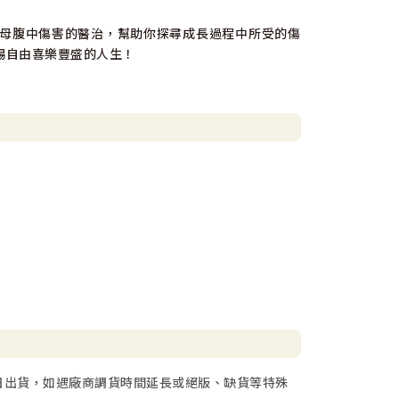
母腹中傷害的醫治，幫助你探尋成長過程中所受的傷
賜自由喜樂豐盛的人生！
日出貨，如遇廠商調貨時間延長或絕版、缺貨等特殊