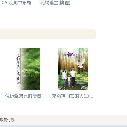
：AI浪潮中布局
耗竭重生(簡體)
倪柝聲弟兄的禱告
充滿神同在的人生(...
取貨付款