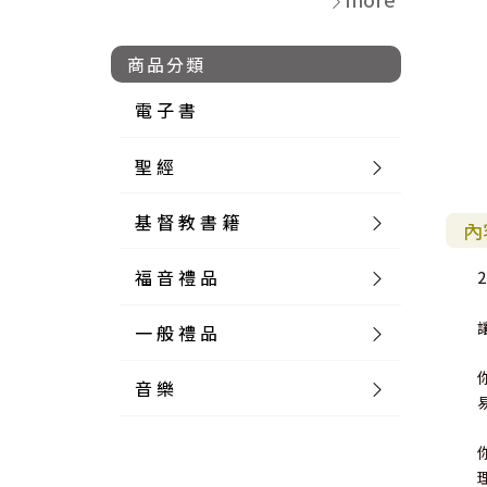
商品分類
電 子 書
聖 經
基 督 教 書 籍
新 舊 約 聖 經
內
福 音 禮 品
簡 體 聖 經
聖 經 論 叢
和 合 本
2
一 般 禮 品
英 文 聖 經
神 學 類
福 音 飾 品 配 件
和 合 本 標 點
參 考 書 工 具 書
音 樂
外 文 聖 經
實 踐 神 學
福 音 家 飾 用 品
一 般 卡 片
新 標 點 和 合 本
K J V
摩 西 五 經
系 統 神 學
福 音 項 鍊
讀 經 法
中 外 文 聖 經
教 會 歷 史
福 音 生 活 雜 貨
一 般 文 具
詩 本 樂 譜
和 合 本 修 訂 版
E S V
歷 史 書
神 、 創 造
宣 教 差 傳
福 音 耳 環 / 耳 夾
福 音 桌 飾 品
萬 用 卡
釋 經 法
創 世 記