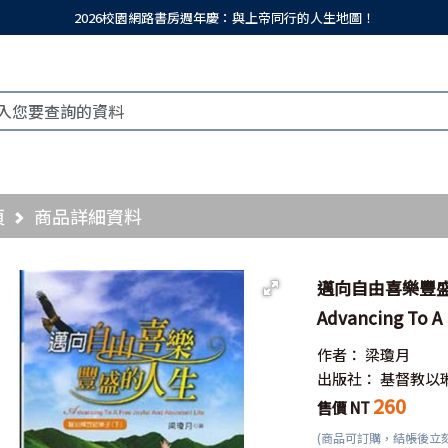
2026校園網路書房週年慶：與上帝同行的人生地圖！
頁
商品詳細資料
邁向自由喜樂豐盛
Advancing To A 
作者：
梁瓊月
出版社：
基督教以
260
售價 NT
(商品可訂購，結帳後立