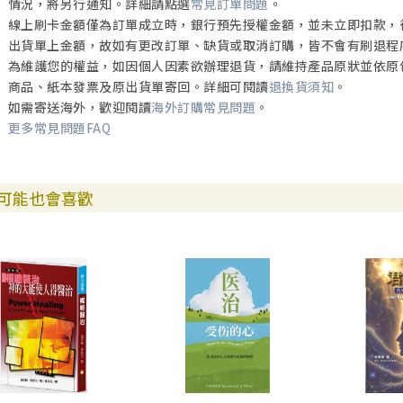
情況，將另行通知。詳細請點選
常見訂單問題
。
線上刷卡金額僅為訂單成立時，銀行預先授權金額，並未立即扣款，
出貨單上金額，故如有更改訂單、缺貨或取消訂購，皆不會有刷退程
為維護您的權益，如因個人因素欲辦理退貨，請維持產品原狀並依原
商品、紙本發票及原出貨單寄回。詳細可閱讀
退換貨須知
。
如需寄送海外，歡迎閱讀
海外訂購常見問題
。
更多常見問題FAQ
可能也會喜歡