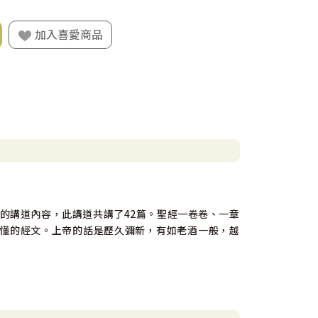
加入喜愛商品
音的講道內容，此講道共講了42篇。聖經一卷卷、一章
懂的經文。上帝的話是歷久彌新，有如老酒一般，越