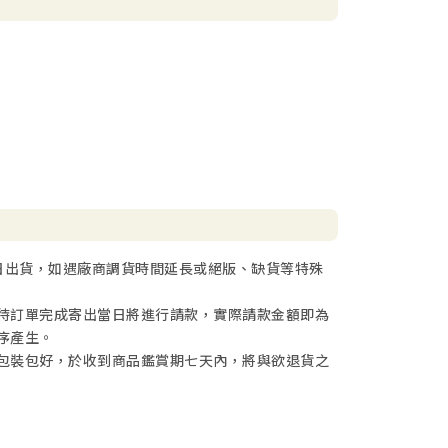
日出貨，如遇廠商調貨時間延長或絕版、缺貨等特殊
待訂單完成寄出當日將進行請款，實際請款金額即為
序產生。
包裝包好，於收到商品鑑賞期七天內，將與欲退貨之