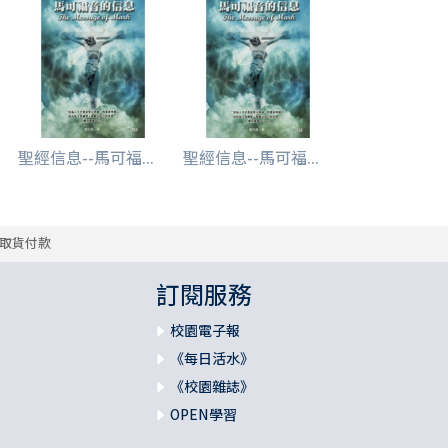
聖經信息--馬可福...
聖經信息--馬可福...
取貨付款
訂閱服務
校園電子報
《每日活水》
《校園雜誌》
OPEN學習