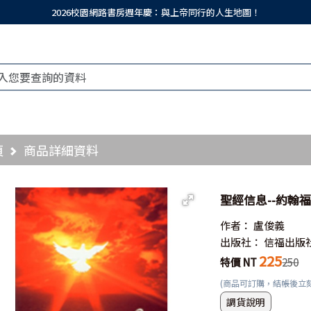
2026校園網路書房週年慶：與上帝同行的人生地圖！
頁
商品詳細資料
聖經信息--約翰福
作者：
盧俊義
出版社：
信福出版
225
特價 NT
250
(商品可訂購，結帳後立
調貨說明