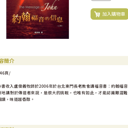
加入購物車
容簡介
46頁/
本書收入盧俊義牧師於2006年於台北東門長老教會講福音書：約翰福
章地講對於傳道者來說，是很大的挑戰，也唯有如此，才能認識艱澀難
細讀，味道越香醇。