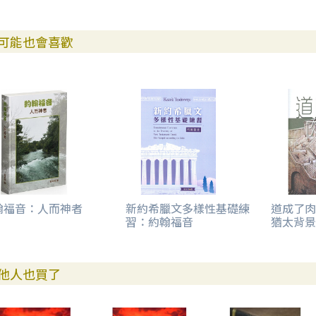
可能也會喜歡
翰福音：人而神者
新約希臘文多樣性基礎練
道成了肉身
習：約翰福音
猶太背景
他人也買了