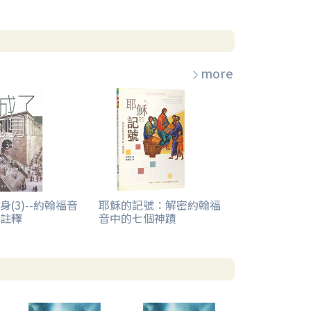
more
(3)--約翰福音
耶穌的記號：解密約翰福
註釋
音中的七個神蹟