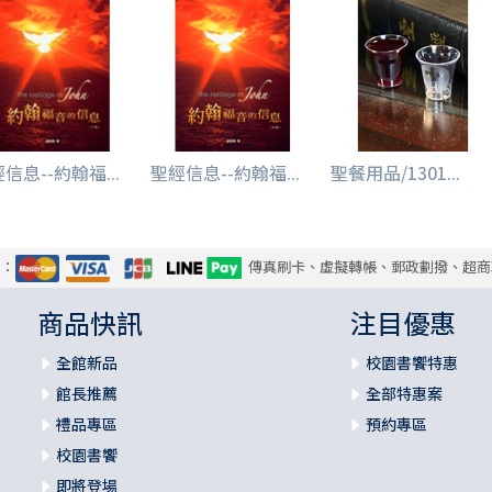
信息--約翰福...
聖經信息--約翰福...
聖餐用品/1301...
式：
傳真刷卡、虛擬轉帳、郵政劃撥、超商
商品快訊
注目優惠
全館新品
校園書饗特惠
館長推薦
全部特惠案
禮品專區
預約專區
校園書饗
即將登場