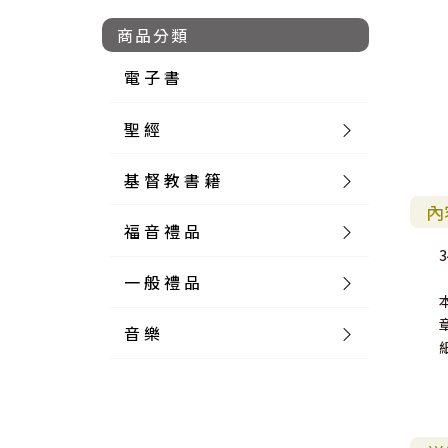
商品分類
電 子 書
聖 經
基 督 教 書 籍
新 舊 約 聖 經
內
福 音 禮 品
簡 體 聖 經
聖 經 論 叢
和 合 本
3
一 般 禮 品
英 文 聖 經
神 學 類
福 音 飾 品 配 件
和 合 本 標 點
參 考 書 工 具 書
音 樂
外 文 聖 經
實 踐 神 學
福 音 家 飾 用 品
一 般 卡 片
新 標 點 和 合 本
K J V
摩 西 五 經
系 統 神 學
福 音 項 鍊
讀 經 法
中 外 文 聖 經
教 會 歷 史
福 音 生 活 雜 貨
一 般 文 具
詩 本 樂 譜
和 合 本 修 訂 版
E S V
歷 史 書
神 、 創 造
宣 教 差 傳
福 音 耳 環 / 耳 夾
福 音 桌 飾 品
萬 用 卡
釋 經 法
創 世 記
註 釋 本 聖 經
生 命 造 就
福 音 食 器 廚 房
食 器 廚 房
C D
現 代 中 文 譯 本
G N B
和 合 本 / N I V
舊 約 註 釋
基 督
社 會 參 與
歷 史
福 音 手 環 / 手 鍊
福 音 布 軸 掛 畫
福 音 服 飾 布 品
貼 紙
日 記 . 筆 記
音 樂 叢 書
聖 經 概 論
出 埃 及 記
約 書 亞 記