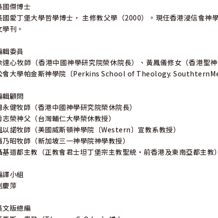
吳國傑博士
英國愛丁堡大學哲學博士， 主修教父學（2000）。現任香港浸信會
文學刊。
編輯委員
余達心牧師（香港中國神學研究院榮休院長）、黃鳳儀修女（香港聖神
會大學帕金斯神學院〔Perkins School of Theology. SouthternM
編輯顧問
周永健牧師（香港中國神學研究院榮休院長）
房志榮神父（台灣輔仁大學榮休教授）
溫以諾牧師（美國威斯頓神學院〔Western〕宣教系教授）
潘乃昭牧師（新加坡三一神學院神學教授）
聶基道都主教（正教會君士坦丁堡宗主教聖統‧前香港及東南亞都主教
編譯小組
劉慶萍
英文版總編