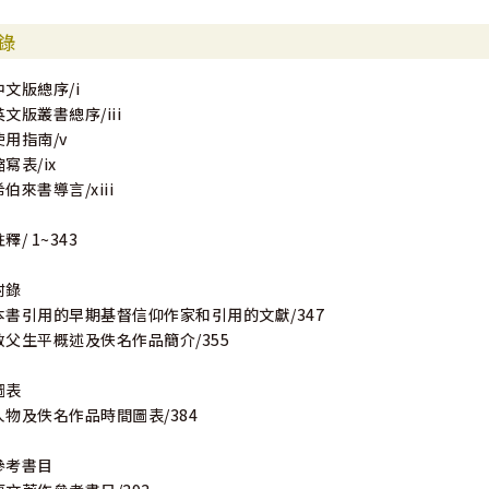
早期和中世紀教會歷史教授，賓州費城信義宗神學院院長。曾翻譯里拉
錄
中文版總序/i
英文版叢書總序/iii
使用指南/v
縮寫表/ix
希伯來書導言/xiii
釋/ 1~343
附錄
本書引用的早期基督信仰作家和引用的文獻/347
教父生平概述及佚名作品簡介/355
圖表
人物及佚名作品時間圖表/384
參考書目