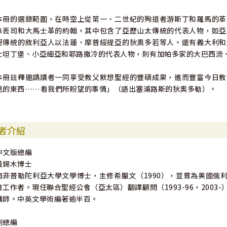
本冊的選錄範圍，在時空上從第一、二世紀的殉道者游斯丁和羅馬的革
阜丟司和大馬士革的約翰。其中包含了亞歷山太傳統的代表人物，如亞
阿傳統的敘利亞人以法蓮、摩普綏提亞的狄奧多若等人。還有義大利和
士坦丁堡、小亞細亞和耶路撒冷的代表人物，則有加帕多家的大巴西流
本冊註釋邀請讀者一同享受教父默想聖經的豐碩成果，進而豐富今日教
見的東西……看我們所盼望的事情」（語出塞浦路斯的狄奧多勒）。
者介紹
中文版總編
黃錫木博士
南非普勒陀利亞大學文學博士，主修希臘文（1990），並曾為美國俄利
育工作者。現任聯合聖經公會（亞太區）翻譯顧問（1993-96，200
講師。中英文學術編著逾半百。
副總編