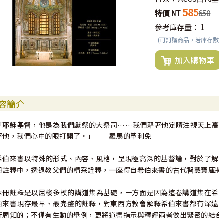
585
特價 NT
650
參考庫存量：
1
(可訂購商品，若庫存
加入購物車
容簡介
「耶穌基督，他是為我們獻祭的大祭司……我們藉著他定睛注視天上高
著他，我們心中的眼打開了。」──羅馬的革利免
希伯來書以特殊的形式、內容、風格，呈現極高深的基督論，對於了解
冊註釋中，透過教父們的精采詮釋，一座得自希伯來書的古代智慧寶庫
本冊註釋是以屈梭多模的講道集為基礎，一方面是因為這卷講道集在希
伯來書現存最早、最完整的註釋，對東西方教會解釋希伯來書都有深遠
所周知的；不僅有生動的舉例，更將道德指示與釋經兩者做出緊密的結