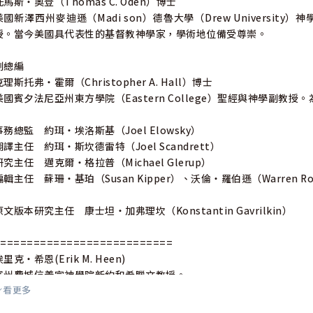
托馬斯‧奧登（Thomas C. Oden）博士
美國新澤西州麥迪遜（Madi son）德魯大學（Drew University）神
授。當今美國具代表性的基督教神學家，學術地位備受尊崇。
副總編
克理斯托弗‧霍爾（Christopher A. Hall）博士
美國賓夕法尼亞州東方學院（Eastern College）聖經與神學副教
事務總監 約珥‧埃洛斯基（Joel Elowsky）
翻譯主任 約珥‧斯坎德雷特（Joel Scandrett）
研究主任 邁克爾‧格拉普（Michael Glerup）
編輯主任 蘇珊‧基珀（Susan Kipper）、沃倫‧羅伯遜（Warren Rob
原文版本研究主任 康士坦‧加弗理坎（Konstantin Gavrilkin）
===========================
埃里克‧希恩(Erik M. Heen)
賓州費城信義宗神學院新約和希臘文教授。
看更多
利普‧克雷(Philip D. W. Krey)