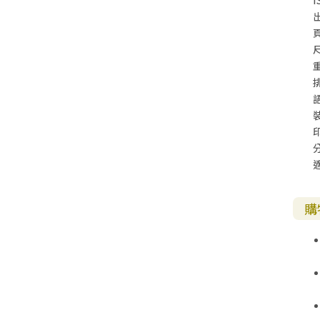
I
尺
購