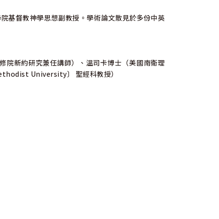
神學院基督教神學思想副教授。學術論文散見於多份中英
修院新約研究兼任講師）、溫司卡博士（美國南衛理
ethodist University〕 聖經科教授）
）