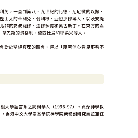
利免，一直到第八、九世紀的比德、尼尼微的以撒、
歷山太的革利免、俄利根、亞他那修等人，以及安提
北非的安波羅修、迦修多儒和奧古斯丁。在東方的君
、拿先斯的貴格利、優西比烏和耶柔米等人。
會對於聖經真理的體會，得以「藉著信心看見那看不
根大學語言系之訪問學人（1996-97）。資深神學教
3-），香港中文大學崇基學院神學院榮譽副研究員並兼任