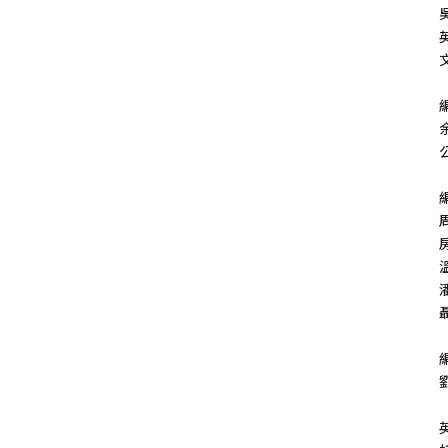
其 他 中 外 文 聖 經
新 約 歷 史 書
青 少 年
靈 恩
研 經 材 料
詩 、 散 文
福 音 包 裝 用 品
聖 經 故 事
約 拿 書
約 翰 福 音
加 拉 太 書
雅 各 書
啟 示 錄
信 徒 神 學
福 音 明 信 片 . 書 籤
成 人
教 育
兒 童 教 材
劇 本 遊 戲
福 音 文 具 雜 貨
聖 經 神 學
彌 迦 書
以 弗 所 書
彼 得 前 書
使 徒 行 傳
靈 界
福 音 季 節 卡
職 業
文 字 工 作
青 少 年 教 材
兒 童 故 事 C D
偽 經 次 經
那 鴻 書
腓 立 比 書
彼 得 後 書
福 音 小 禮 卡
公
特 殊 問 題
小 組 教 會
幼 稚 教 材
畫 冊
哈 巴 谷 書
歌 羅 西 書
約 翰 壹 、 貳 、 參 書
其 他 福 音 卡 片
生 活 教 導
成 人 教 材
西 番 雅 書
帖 撒 羅 尼 迦 前 後
猶 大 書
主 日 學 教 材
哈 該 書
提 摩 太 前 後
歸 納 法 研 經
撒 迦 利 亞 書
提 多 書
紙 品
瑪 拉 基 書
腓 利 門 書
教 牧 書 信