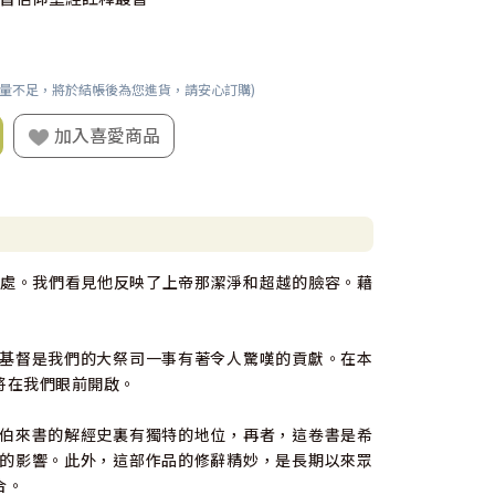
數量不足，將於結帳後為您進貨，請安心訂購)
加入喜愛商品
處。我們看見他反映了上帝那潔淨和超越的臉容。藉
基督是我們的大祭司一事有著令人驚嘆的貢獻。在本
將在我們眼前開啟。
伯來書的解經史裏有獨特的地位，再者，這卷書是希
的影響。此外，這部作品的修辭精妙，是長期以來眾
合。