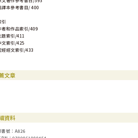
原文著作參考書日/393
英譯本參考書目/ 400
索引
作者和作品索引/409
主題索引/411
中文索引/425
聖經經文索引/433
薦文章
細資料
原書號：A826