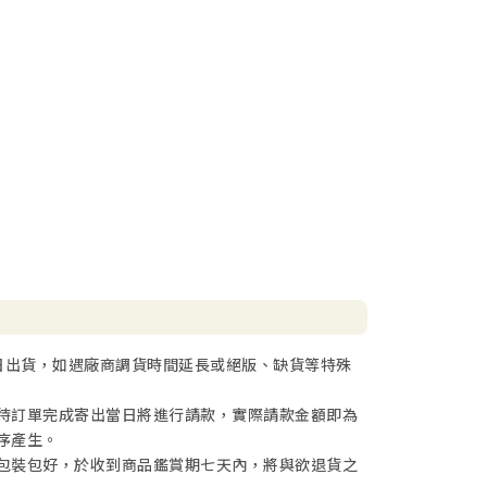
日出貨，如遇廠商調貨時間延長或絕版、缺貨等特殊
待訂單完成寄出當日將進行請款，實際請款金額即為
序產生。
包裝包好，於收到商品鑑賞期七天內，將與欲退貨之