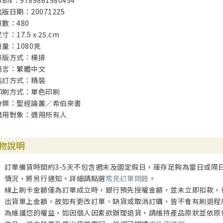
SBN：9789861980454
出版日期：20071225
頁數：480
寸：17.5 x 25.cm
重量：1080克
排版方式：橫排
語言：繁體中文
裝訂方式：精裝
印刷方式：單色印刷
分類：聖經論叢／希伯來書
適用對象：適用所有人
物說明
訂單備貨時間約3-5天不包含週末及國定假日，庫存足夠為當日或隔
情況，將另行通知。詳細請點選
常見訂單問題
。
線上刷卡金額僅為訂單成立時，銀行預先授權金額，並未立即扣款，
出貨單上金額，故如有更改訂單、缺貨或取消訂購，皆不會有刷退程
為維護您的權益，如因個人因素欲辦理退貨，請維持產品原狀並依原