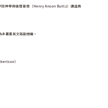
學院神學與倫理畢慈（Henry Anson Buttz）講座教
授。為本叢書英文版副總編。
ertson）