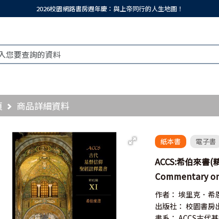
2026校園網路書房週年慶：與上帝同行的人生地圖！
頁
商品詳細資料
紙本書
電子書
ACCS:希伯來書(精)／
Commentary on
作者：
埃里克．希
出版社：
校園書房
書系：
ACCS古代