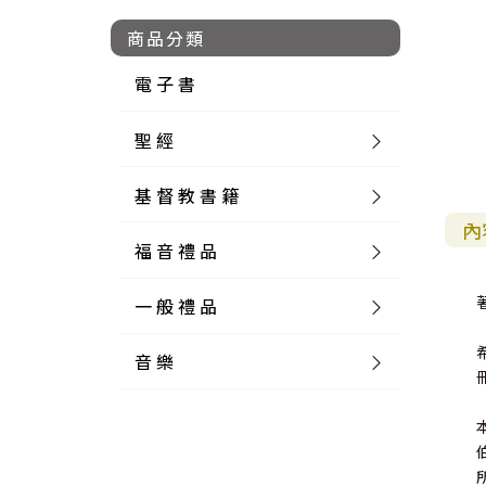
商品分類
電 子 書
聖 經
基 督 教 書 籍
新 舊 約 聖 經
內
福 音 禮 品
簡 體 聖 經
聖 經 論 叢
和 合 本
一 般 禮 品
英 文 聖 經
神 學 類
福 音 飾 品 配 件
和 合 本 標 點
參 考 書 工 具 書
音 樂
外 文 聖 經
實 踐 神 學
福 音 家 飾 用 品
一 般 卡 片
新 標 點 和 合 本
K J V
摩 西 五 經
系 統 神 學
福 音 項 鍊
讀 經 法
中 外 文 聖 經
教 會 歷 史
福 音 生 活 雜 貨
一 般 文 具
詩 本 樂 譜
和 合 本 修 訂 版
E S V
歷 史 書
神 、 創 造
宣 教 差 傳
福 音 耳 環 / 耳 夾
福 音 桌 飾 品
萬 用 卡
釋 經 法
創 世 記
註 釋 本 聖 經
生 命 造 就
福 音 食 器 廚 房
食 器 廚 房
C D
現 代 中 文 譯 本
G N B
和 合 本 / N I V
舊 約 註 釋
基 督
社 會 參 與
歷 史
福 音 手 環 / 手 鍊
福 音 布 軸 掛 畫
福 音 服 飾 布 品
貼 紙
日 記 . 筆 記
音 樂 叢 書
聖 經 概 論
出 埃 及 記
約 書 亞 記