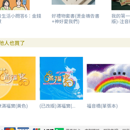
音生活小問答6：金錢
好禮物套書(燙金禱告書
我的第一
獻
+神好愛我們)
版)-注音
他人也買了
康滿福寶(黃色)
(已改版)滿福寶(...
福音橋(單張本)