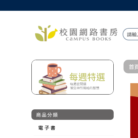
首
商品分類
電 子 書