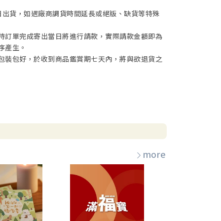
日出貨，如遇廠商調貨時間延長或絕版、缺貨等特殊
待訂單完成寄出當日將進行請款，實際請款金額即為
序產生。
包裝包好，於收到商品鑑賞期七天內，將與欲退貨之
more