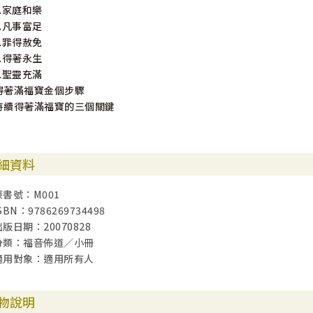
3.家庭和樂
4.凡事富足
5.罪得赦免
6.得著永生
7.聖靈充滿
得著滿福寶金個步驟
持續得著滿福寶的三個關鍵
細資料
原書號：M001
SBN：9786269734498
出版日期：20070828
分類：福音佈道／小冊
適用對象：適用所有人
物說明