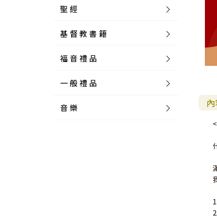
聖 經
基 督 教 書 籍
新 舊 約 聖 經
福 音 禮 品
簡 體 聖 經
聖 經 論 叢
和 合 本
一 般 禮 品
英 文 聖 經
神 學 類
福 音 飾 品 配 件
和 合 本 標 點
參 考 書 工 具 書
內
音 樂
外 文 聖 經
實 踐 神 學
福 音 家 飾 用 品
一 般 卡 片
新 標 點 和 合 本
K J V
摩 西 五 經
系 統 神 學
福 音 項 鍊
讀 經 法
中 外 文 聖 經
教 會 歷 史
福 音 生 活 雜 貨
一 般 文 具
詩 本 樂 譜
和 合 本 修 訂 版
E S V
歷 史 書
神 、 創 造
宣 教 差 傳
福 音 耳 環 / 耳 夾
福 音 桌 飾 品
萬 用 卡
釋 經 法
創 世 記
註 釋 本 聖 經
生 命 造 就
福 音 食 器 廚 房
食 器 廚 房
C D
現 代 中 文 譯 本
G N B
和 合 本 / N I V
舊 約 註 釋
基 督
社 會 參 與
歷 史
福 音 手 環 / 手 鍊
福 音 布 軸 掛 畫
福 音 服 飾 布 品
貼 紙
日 記 . 筆 記
音 樂 叢 書
聖 經 概 論
出 埃 及 記
約 書 亞 記
選 摘 本
見 證 傳 記
福 音 文 具
傢 俱 燈 飾
新 譯 本
其 他 英 文 聖 經
和 合 本 / N K J V
新 約 註 釋
聖 靈
教 牧
中 國 歷 史
初 信 造 就
福 音 戒 指
福 音 壁 掛 框 匾
福 音 鐘 錶 類
福 音 收 納 瓶 罐
明 信 片 . 書 籤
鉛 筆 袋 盒
杯 盤 壺 碗
詩 歌 本 譜
中 文 詩 歌 演 唱 C D
聖 經 史 地
利 未 記
士 師 記
福 音 佈 道
福 音 卡 片
新 漢 語 譯 本
新 標 點 和 合 本 / K J V
智 慧 詩 歌 書
救 恩
其 它 團 契
外 國 歷 史
禱 告
福 音 見 證
福 音 胸 針 / 別 針
福 音 相 框
福 音 磁 鐵
福 音 食 品 / 飲 品
福 音 資 料 夾 袋
筆 類
食 品
節 慶 樂 譜
外 文 詩 歌 演 唱 C D
聖 經 歷 史
民 數 記
路 得 記
輔 導
馬 克 杯 / 咖 啡 杯