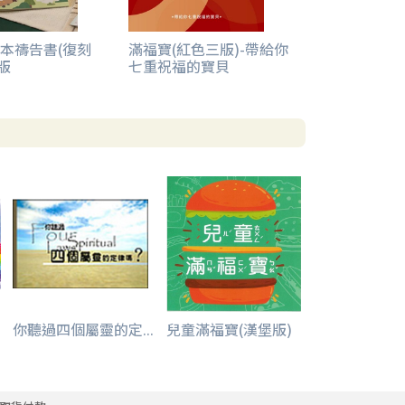
本禱告書(復刻
滿福寶(紅色三版)-帶給你
版
七重祝福的寶貝
你聽過四個屬靈的定...
兒童滿福寶(漢堡版)