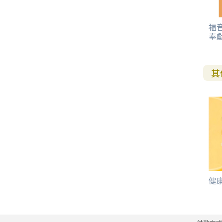
福
奉
其
健