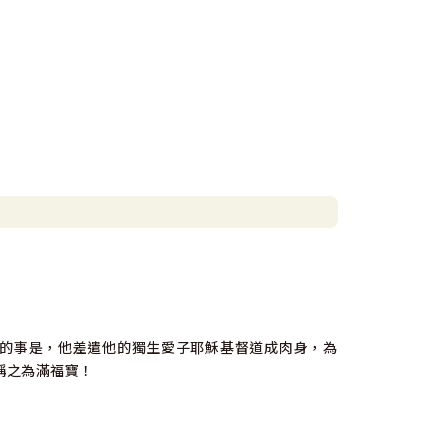
的事是，他差遣他的獨生愛子耶穌基督道成肉身，為
稱之為滿福寶！