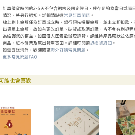
訂單備貨時間約3-5天不包含週末及國定假日，庫存足夠為當日或隔
情況，將另行通知。詳細請點選
常見訂單問題
。
線上刷卡金額僅為訂單成立時，銀行預先授權金額，並未立即扣款，
出貨單上金額，故如有更改訂單、缺貨或取消訂購，皆不會有刷退程
為維護您的權益，如因個人因素欲辦理退貨，請維持產品原狀並依原
商品、紙本發票及原出貨單寄回。詳細可閱讀
退換貨須知
。
如需寄送海外，歡迎閱讀
海外訂購常見問題
。
更多常見問題FAQ
可能也會喜歡