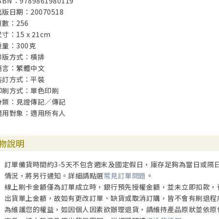
SBN：9789861980119
出版日期：20070518
第5部 醫學大師 159
頁數：256
寸：15 x 21cm
醫學大師巴金森 James Parkinson 1755～1824
重量：300克
──讓受苦的人得安慰 161
排版方式：橫排
語言：繁體中文
裝訂方式：平裝
第一個女醫生布蕾克威爾 Elizabeth Blackwell 1821～1910
印刷方式：單色印刷
──荊棘大地一朵花 173
分類：見證傳記／傳記
適用對象：適用所有人
蚊的發現者羅斯 Sir Ronald Ross 1857～1932
──上帝的清道夫 183
物說明
胸腔醫學之父雷涅克 Rene Laennec 1777～1826
──漫漫長夜待黎明 193
訂單備貨時間約3-5天不包含週末及國定假日，庫存足夠為當日或隔
情況，將另行通知。詳細請點選
常見訂單問題
。
第6部 工程學大師 205
線上刷卡金額僅為訂單成立時，銀行預先授權金額，並未立即扣款，
出貨單上金額，故如有更改訂單、缺貨或取消訂購，皆不會有刷退程
冶礦工程學大師達利 Marcus Daly 1841～1900
為維護您的權益，如因個人因素欲辦理退貨，請維持產品原狀並依原
──我看到大山小山在跳舞 207