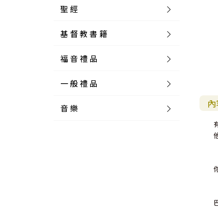
聖 經
基 督 教 書 籍
新 舊 約 聖 經
福 音 禮 品
簡 體 聖 經
聖 經 論 叢
和 合 本
一 般 禮 品
英 文 聖 經
神 學 類
福 音 飾 品 配 件
和 合 本 標 點
參 考 書 工 具 書
內
音 樂
外 文 聖 經
實 踐 神 學
福 音 家 飾 用 品
一 般 卡 片
新 標 點 和 合 本
K J V
摩 西 五 經
系 統 神 學
福 音 項 鍊
讀 經 法
中 外 文 聖 經
教 會 歷 史
福 音 生 活 雜 貨
一 般 文 具
詩 本 樂 譜
和 合 本 修 訂 版
E S V
歷 史 書
神 、 創 造
宣 教 差 傳
福 音 耳 環 / 耳 夾
福 音 桌 飾 品
萬 用 卡
釋 經 法
創 世 記
註 釋 本 聖 經
生 命 造 就
福 音 食 器 廚 房
食 器 廚 房
C D
現 代 中 文 譯 本
G N B
和 合 本 / N I V
舊 約 註 釋
基 督
社 會 參 與
歷 史
福 音 手 環 / 手 鍊
福 音 布 軸 掛 畫
福 音 服 飾 布 品
貼 紙
日 記 . 筆 記
音 樂 叢 書
聖 經 概 論
出 埃 及 記
約 書 亞 記
選 摘 本
見 證 傳 記
福 音 文 具
傢 俱 燈 飾
新 譯 本
其 他 英 文 聖 經
和 合 本 / N K J V
新 約 註 釋
聖 靈
教 牧
中 國 歷 史
初 信 造 就
福 音 戒 指
福 音 壁 掛 框 匾
福 音 鐘 錶 類
福 音 收 納 瓶 罐
明 信 片 . 書 籤
鉛 筆 袋 盒
杯 盤 壺 碗
詩 歌 本 譜
中 文 詩 歌 演 唱 C D
聖 經 史 地
利 未 記
士 師 記
福 音 佈 道
福 音 卡 片
新 漢 語 譯 本
新 標 點 和 合 本 / K J V
智 慧 詩 歌 書
救 恩
其 它 團 契
外 國 歷 史
禱 告
福 音 見 證
福 音 胸 針 / 別 針
福 音 相 框
福 音 磁 鐵
福 音 食 品 / 飲 品
福 音 資 料 夾 袋
筆 類
食 品
節 慶 樂 譜
外 文 詩 歌 演 唱 C D
聖 經 歷 史
民 數 記
路 得 記
輔 導
馬 克 杯 / 咖 啡 杯