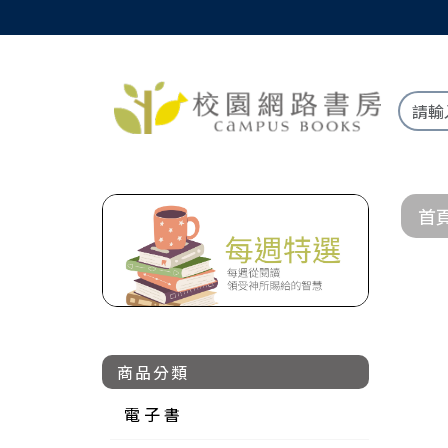
首
商品分類
電 子 書