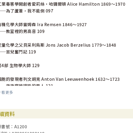
工業毒害學開創者愛莉絲‧哈彌爾頓 Alice Hamilton 1869～1970
──為了蘆葦，我不能倒 097
有機化學大師雷姆森 Ira Remsen 1846～1927
──教室裡的男高音 109
定量化學之父貝采利烏斯 Jons Jacob Berzelius 1779～1848
──苦兒奮鬥記 119
第4部 生物學大師 129
細胞的發現者列文胡克 Anton Van Leeuwenhoek 1632～1723
──夜夜磨玻璃珠的男人 131
看更多
草類學大師蔡斯 Agnes Chase 1869～1963
──深入熱帶雨林三千哩 139
細資料
園藝專家伯本克 Luther Burbank 1849～1926
原書號：A1200
──馬鈴薯勇士 149