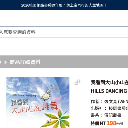
2026校園網路書房週年慶：與上帝同行的人生地圖！
頁
商品詳細資料
我看到大山小山在跳舞
HILLS DANCING
作者：
張文亮
(WEN
出版社：
校園書房
書系：
傳記叢書
198
特價 NT
220