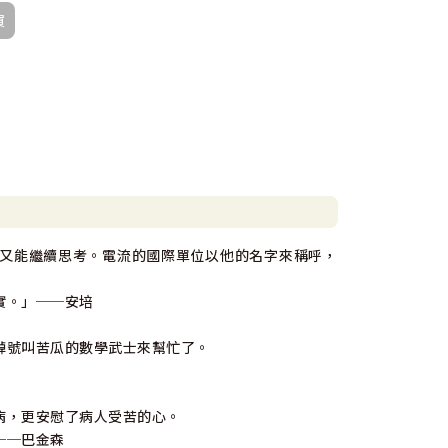
買
又能繼續思考。電流的國際單位以他的名字來稱呼，
實。」──安培
綽號叫苦瓜的數學武士來幫忙了。
病，更安慰了病人受苦的心。
──巴金森