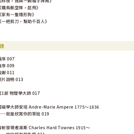
《昨夜，我與一顆橘子摔角》
《鐵鳥航空隊，起飛》
《家有一隻隱形狗》
《一把剪刀，幫助千百人》
錄
潘序 007
自序 009
致謝 011
照片說明 013
第1部 物理學大師 017
電磁學大師安培 Andre-Marie Ampere 1775～1836
──就是欣賞你的笨拙 019
雷射發現者湯斯 Charles Hard Townes 1915～