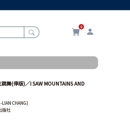
0
(停版)／I SAW MOUNTAINS AND
-LIAN CHANG)
出版社