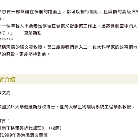
你想買一部無論在多爛的路面上，都可以暢行無阻，且廉價的高級汽
擇。
「一個年輕人不要老是停留在做慣又舒服的工作上，應該像個空中飛人
桿子。」──克萊斯勒
******
號稱河馬的張文亮教授，第三度帶我們進入二十位大科學家的故事園地
學的興致，更能堅持到底。
者介紹
張文亮
美國加州大學戴維斯分校博士，臺灣大學生物環境系統工程學系教授。
著有：
《南丁格爾與近代護理》（校園）
獲1999年香港湯清文藝獎