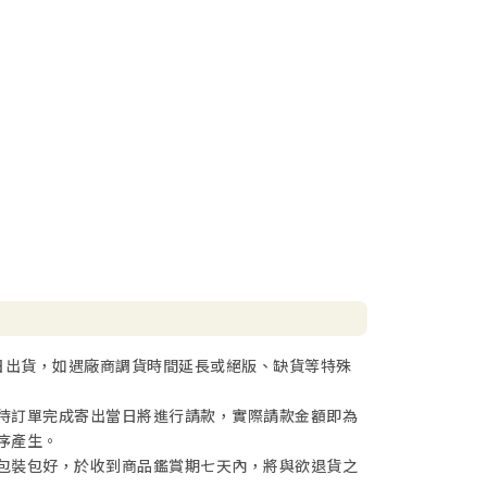
日出貨，如遇廠商調貨時間延長或絕版、缺貨等特殊
待訂單完成寄出當日將進行請款，實際請款金額即為
序產生。
包裝包好，於收到商品鑑賞期七天內，將與欲退貨之