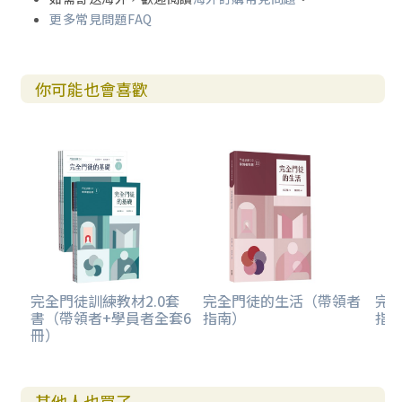
更多常見問題FAQ
你可能也會喜歡
完全門徒訓練教材2.0套
完全門徒的生活（帶領者
完
書（帶領者+學員者全套6
指南）
指
冊）
其他人也買了