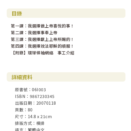
目錄
第一課：我選擇做上帝喜悅的事！
第二課：我選擇事奉上帝
第三課：我選擇獻上上帝所賜的！
第四課：我選擇效法耶穌的順服！
【附錄】環球領袖網絡 事工介紹
詳細資料
原書號：06I003
ISBN：9867230345
出版日期：20070118
頁數：80
尺寸：14.8 x 21cm
排版方式：橫排
語言：繁體中文