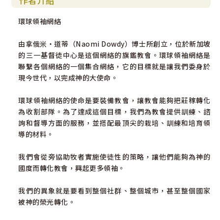
作者介紹
環球領袖網絡
由拿俄米‧道蒂（Naomi Dowdy）博士所創立，位於新加坡
的三一基督徒中心是這個網絡的旗鑑教會。環球領袖網絡是
聯繫各個網絡的一個集合網絡，它的目標就是讓我們委身於
現今世代，以完成神的大使命。
環球領袖網絡的使命是要裝備教會，讓教會能夠把莊稼轉化
為收割部隊。為了達成這個目標，我們為教會提供訓練、諮
詢和督導方面的服務，並搭配最頂尖的栽培、訓練和培育領
導的材料。
我們會從旁協助牧者實施使徒性的策略，讓他們能夠為神的
國度而轉化教會，興起更多領袖。
我們的異象就是要看到整個社群、整個城市，甚至整個國家
被神的榮光轉化。