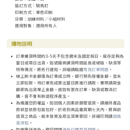
裝訂方式：騎馬釘
印刷方式：單色印刷
分類：訓練材料／小組材料
適用對象：適用所有人
購物說明
訂單備貨時間約3-5天不包含週末及國定假日，庫存足夠為
當日或隔日出貨，如遇廠商調貨時間延長或絕版、缺貨等
特殊情況，將另行通知。詳細請點選
常見訂單問題
。
線上刷卡金額僅為訂單成立時，銀行預先授權金額，並未
立即扣款，待訂單完成寄出當日將進行請款，實際請款金
額即為出貨單上金額，故如有更改訂單、缺貨或取消訂
購，皆不會有刷退程序產生。
為維護您的權益，如因個人因素欲辦理退貨，請維持產品
原狀並依原包裝包好，於收到商品鑑賞期七天內，將與欲
退貨之商品、紙本發票及原出貨單寄回。詳細可閱讀
退換
貨須知
。
如需寄送海外，歡迎閱讀
海外訂購常見問題
。