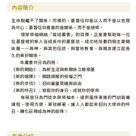
內容簡介
生命脫離不了關係！同樣的，基督信仰是以人而不是以哲理
為中心；基督信仰看重的是關係，而不是規條。
環球領袖網絡「栽培叢書」的目標，正是要幫助每一位
在基督裡的新人及成長中的基督徒，成功地培養四個主要關
係層－－與神、與其他信徒、與當地教會、與親友建立起長
久的美好關係。
本叢書共分為四冊：
《新的開始》：為新生活與新關係立穩根基
《新的選擇》：開啟順服的祝福之門
《新的步伐》：迎向屬靈突破與自由
《新的呼召》：發掘你的身分，成就你的使命
每冊皆分為門徒本與領袖本，提供循序漸進的門訓裝備
課程，使用方便，果效顯著，讓人人都起來迎向大使命的呼
召，轉化莊稼成為神的部隊！