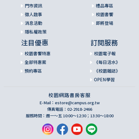
門市資訊
禮品專區
徵人啟事
校園書饗
消息活動
即將登場
隱私權政策
注目優惠
訂閱服務
校園書饗特惠
校園電子報
全部特惠案
《每日活水》
預約專區
《校園雜誌》
OPEN學習
校園網路書房客服
E-Mail：
estore@campus.org.tw
傳真電話：02-2918-2466
服務時間：週一～五 10:00～12:30；13:30～18:00