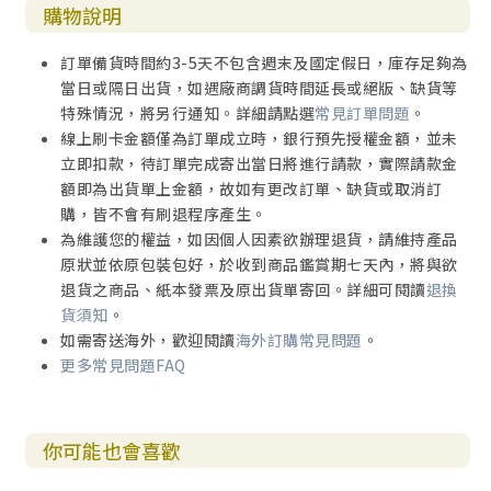
購物說明
訂單備貨時間約3-5天不包含週末及國定假日，庫存足夠為
當日或隔日出貨，如遇廠商調貨時間延長或絕版、缺貨等
特殊情況，將另行通知。詳細請點選
常見訂單問題
。
線上刷卡金額僅為訂單成立時，銀行預先授權金額，並未
立即扣款，待訂單完成寄出當日將進行請款，實際請款金
額即為出貨單上金額，故如有更改訂單、缺貨或取消訂
購，皆不會有刷退程序產生。
為維護您的權益，如因個人因素欲辦理退貨，請維持產品
原狀並依原包裝包好，於收到商品鑑賞期七天內，將與欲
退貨之商品、紙本發票及原出貨單寄回。詳細可閱讀
退換
貨須知
。
如需寄送海外，歡迎閱讀
海外訂購常見問題
。
更多常見問題FAQ
你可能也會喜歡