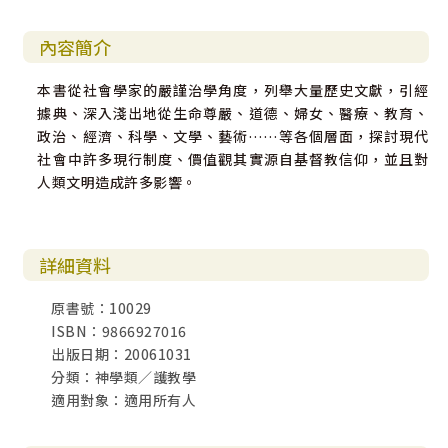
內容簡介
本書從社會學家的嚴謹治學角度，列舉大量歷史文獻，引經
據典、深入淺出地從生命尊嚴、道德、婦女、醫療、教育、
政治、經濟、科學、文學、藝術……等各個層面，探討現代
社會中許多現行制度、價值觀其實源自基督教信仰，並且對
人類文明造成許多影響。
詳細資料
原書號：10029
ISBN：9866927016
出版日期：20061031
分類：神學類／護教學
適用對象：適用所有人