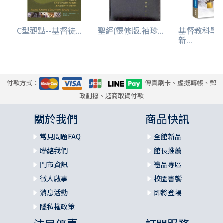
C型觀點--基督徒...
聖經(靈修版.袖珍...
基督教科學
新...
付款方式：
傳真刷卡、虛擬轉帳、郵
政劃撥、超商取貨付款
關於我們
商品快訊
常見問題FAQ
全館新品
聯絡我們
館長推薦
門市資訊
禮品專區
徵人啟事
校園書饗
消息活動
即將登場
隱私權政策