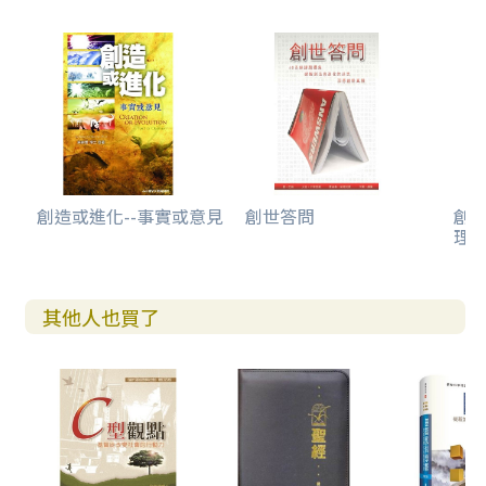
創造或進化--事實或意見
創世答問
創世
理
其他人也買了