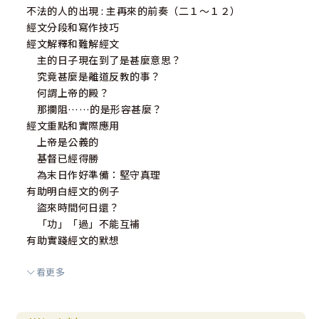
不法的人的出現 : 主再來的前奏（二１～１２）
經文分段和寫作技巧
經文解釋和難解經文
主的日子現在到了是甚麼意思？
究竟甚麼是離道反教的事？
何謂上帝的殿？
那攔阻……的是形容甚麼？
經文重點和實際應用
上帝是公義的
基督已經得勝
為末日作好準備：堅守真理
有助明白經文的例子
盜來時間何日還？
「功」「過」不能互補
有助實踐經文的默想
看更多
感恩與勸勉（二１３～１７）
經文分段和寫作技巧
經文解釋和難解經文