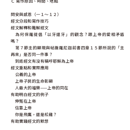
Ｃ 寫作原因、時間、地點
問安與感恩（一１～１２）
經文分段和寫作技巧
經文解釋和難解經文
為何保羅提倡「以牙還牙」的觀念？跟上帝的愛相矛盾
嗎？
第７節主的顯現與帖撒羅尼迦前書四章１５節所說的「主
再來」是否同一件事？
到底經文有沒有稱呼耶穌為上帝
經文重點和實際應用
公義的上帝
上帝子民的生命彰顯
人最大的福樂——上帝的同在
有助明白經文的例子
伸冤在上帝
信靠上帝
你是飛鷹，還是松雞？
有助實踐經文的默想