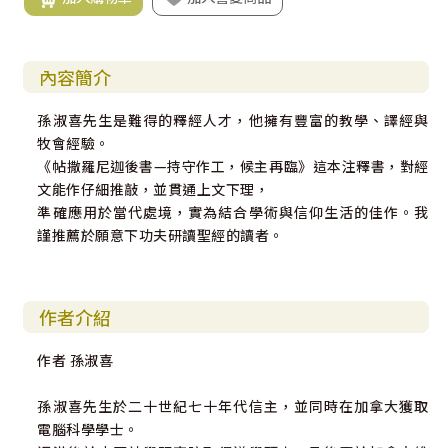
內容簡介
孫淑喜先生是難得的釋經人才，他擁有豐富的教學、譯經與
牧會經驗。
《帖撒羅尼迦後書—持守作工，候主再臨》這本注釋書，對經
文能作仔細推敲，並貫通上文下理，
準確應用於當代處境，實為結合學術與信仰生活的佳作。我
謹推薦於願意下功夫研讀聖經的讀者。
作者介紹
作者 孫淑喜
孫淑喜先生於二十世紀七十年代信主，並同時在加拿大獲取
電腦科學學士。