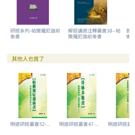
經文分段和寫作技巧
經文解釋
經文重點和實際應用
平安——救恩意義的所在
辦認上帝真正的話語
研經系列-帖撒羅尼迦前
解經講道注釋叢書38--帖
普天
後書
撒羅尼迦前後書
後
有助明白經文的例子
風暴中的平安
旅途中的平安
有助實踐經文的默想
其他人也買了
參考書目
明道研經叢書52-...
明道研經叢書47-...
明道研經叢書49