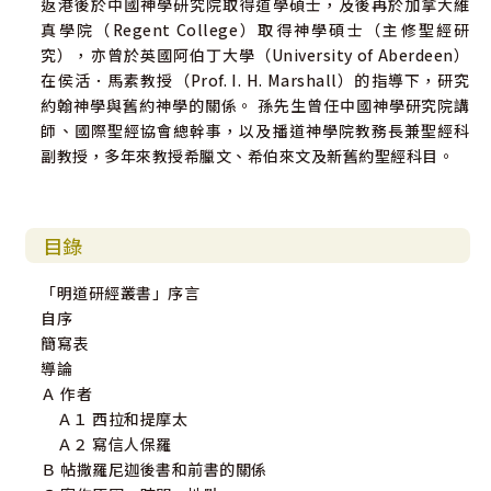
返港後於中國神學研究院取得道學碩士，及後再於加拿大維
真學院（Regent College）取得神學碩士（主修聖經研
究），亦曾於英國阿伯丁大學（University of Aberdeen）
在侯活．馬素教授（Prof. I. H. Marshall）的指導下，研究
約翰神學與舊約神學的關係。 孫先生曾任中國神學研究院講
師、國際聖經協會總幹事，以及播道神學院教務長兼聖經科
副教授，多年來教授希臘文、希伯來文及新舊約聖經科目。
目錄
「明道研經叢書」序言
自序
簡寫表
導論
Ａ 作者
Ａ１ 西拉和提摩太
Ａ２ 寫信人保羅
Ｂ 帖撒羅尼迦後書和前書的關係