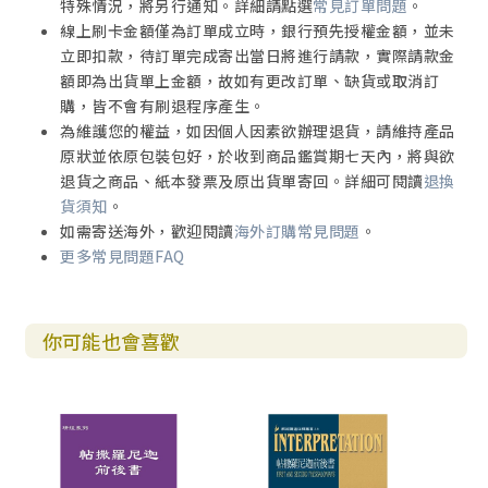
特殊情況，將另行通知。詳細請點選
常見訂單問題
。
上帝死了？
線上刷卡金額僅為訂單成立時，銀行預先授權金額，並未
掉了「信心」？
立即扣款，待訂單完成寄出當日將進行請款，實際請款金
富有的神學院
額即為出貨單上金額，故如有更改訂單、缺貨或取消訂
有助實踐經文的默想
購，皆不會有刷退程序產生。
為維護您的權益，如因個人因素欲辦理退貨，請維持產品
懲治不按規矩行事的弟兄 (三6-15)
原狀並依原包裝包好，於收到商品鑑賞期七天內，將與欲
經文分段和寫作技巧
退貨之商品、紙本發票及原出貨單寄回。詳細可閱讀
退換
經文解釋
貨須知
。
經文重點和實際應用
如需寄送海外，歡迎閱讀
海外訂購常見問題
。
主耶穌基督的名——教會權柄的源頭
更多常見問題FAQ
愛的挽回——教會懲治的目的
工作倫理——不作工的不可吃飯
有助明白經文的例子
你可能也會喜歡
總統也要服從指令
恩典戒除陋習
將水倒進籃子裡
有助實踐經文的默想
信末問安 (三16-18)