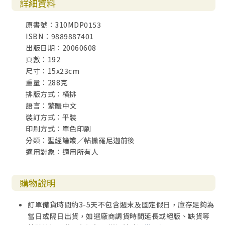
詳細資料
究竟原文是從起初或「初熟之果」？
經文重點和實際應用
原書號：310MDP0153
上帝主動的愛
ISBN：9889887401
人需要回應
出版日期：20060608
堅守使徒的傳統——上帝的啟示
頁數：192
有助明白經文的例子
尺寸：15x23cm
忘恩負義的蠍子
重量：288克
升降機裡的蛻變
排版方式：橫排
白白的恩典
語言：繁體中文
有助實踐經文的默想
裝訂方式：平裝
印刷方式：單色印刷
主是信實的（三１～５）
分類：聖經論叢／帖撒羅尼迦前後
經文分段和寫作技巧
適用對象：適用所有人
經文解釋和難解經文
究竟是脫離那惡者，還是「脫離兇惡」？
「上帝的愛」和「基督的忍耐」是甚麼意思
購物說明
經文重點和實際應用
主的信實
訂單備貨時間約3-5天不包含週末及國定假日，庫存足夠為
人的信實
當日或隔日出貨，如遇廠商調貨時間延長或絕版、缺貨等
有助明白經文的例子