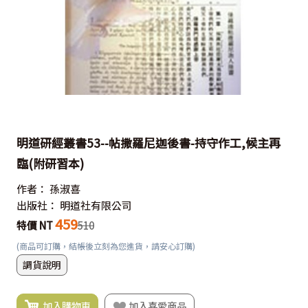
明道研經叢書53--帖撒羅尼迦後書-持守作工,候主再
臨(附研習本)
作者：
孫淑喜
出版社：
明道社有限公司
459
特價 NT
510
(商品可訂購，結帳後立刻為您進貨，請安心訂購)
調貨說明
加入購物車
加入喜愛商品