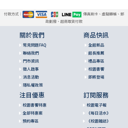
付款方式：
傳真刷卡、虛擬轉帳、郵
政劃撥、超商取貨付款
關於我們
商品快訊
常見問題FAQ
全館新品
聯絡我們
館長推薦
門市資訊
禮品專區
徵人啟事
校園書饗
消息活動
即將登場
隱私權政策
注目優惠
訂閱服務
校園書饗特惠
校園電子報
全部特惠案
《每日活水》
預約專區
《校園雜誌》