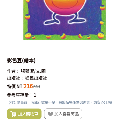
彩色豆(繪本)
作者：
張蓬潔/文.圖
出版社：
道聲出版社
216
特價 NT
240
參考庫存量：
1
(可訂購商品，若庫存數量不足，將於結帳後為您進貨，請安心訂購)
加入購物車
加入喜愛商品