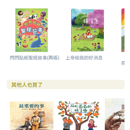
閃閃貼紙聖經故事(再版)
上帝給我的好消息
「
冊(
其他人也買了