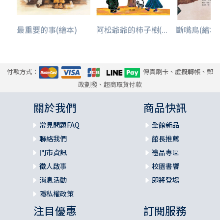
最重要的事(繪本)
阿松爺爺的柿子樹(...
斷嘴鳥(繪本
付款方式：
傳真刷卡、虛擬轉帳、郵
政劃撥、超商取貨付款
關於我們
商品快訊
常見問題FAQ
全館新品
聯絡我們
館長推薦
門市資訊
禮品專區
徵人啟事
校園書饗
消息活動
即將登場
隱私權政策
注目優惠
訂閱服務