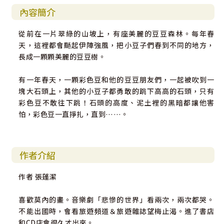
內容簡介
從前在一片翠綠的山坡上，有座美麗的豆豆森林。每年春
天，這裡都會颳起伊陣強風，把小豆子們春到不同的地方，
長成一顆顆美麗的豆豆樹。
有一年春天，一顆彩色豆和他的豆豆朋友們，一起被吹到一
塊大石頭上，其他的小豆子都勇敢的跳下高高的石頭，只有
彩色豆不敢往下跳！石頭的高度、泥土裡的黑暗都讓他害
怕，彩色豆一直掙扎，直到……。
作者介紹
作者 張蓬潔
喜歡莫內的畫。音樂劇「悲慘的世界」看兩次，兩次都哭。
不能出國時，會看旅遊頻道＆旅遊雜誌望梅止渴。進了書店
和CD店會很久才出來。