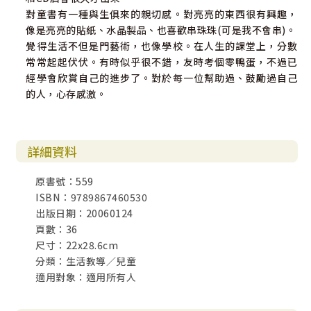
對童書有一種與生俱來的親切感。對亮亮的東西很有興趣，
像是亮亮的貼紙、水晶製品、也喜歡串珠珠(可是我不會串)。
覺得生活不但是門藝術，也像學校。在人生的課堂上，分數
常常起起伏伏。有時似乎很不錯，友時考個零鴨蛋，不過已
經學會欣賞自己的進步了。對於每一位幫助過、鼓勵過自己
的人，心存感激。
詳細資料
原書號：559
ISBN：9789867460530
出版日期：20060124
頁數：36
尺寸：22x28.6cm
分類：生活教導／兒童
適用對象：適用所有人