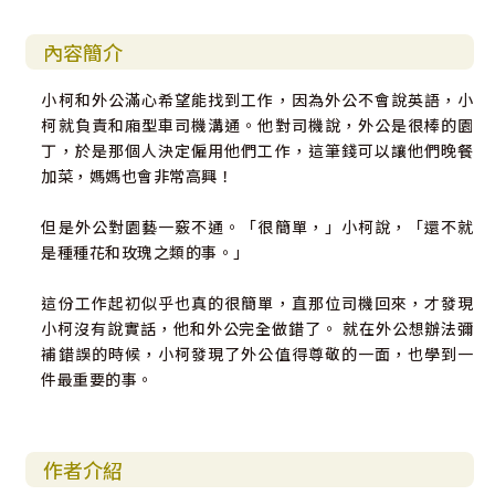
內容簡介
小柯和外公滿心希望能找到工作，因為外公不會說英語，小
柯就負責和廂型車司機溝通。他對司機說，外公是很棒的園
丁，於是那個人決定僱用他們工作，這筆錢可以讓他們晚餐
加菜，媽媽也會非常高興！
但是外公對園藝一竅不通。「很簡單，」小柯說，「還不就
是種種花和玫瑰之類的事。」
這份工作起初似乎也真的很簡單，直那位司機回來，才發現
小柯沒有說實話，他和外公完全做錯了。 就在外公想辦法彌
補錯誤的時候，小柯發現了外公值得尊敬的一面，也學到一
件最重要的事。
作者介紹