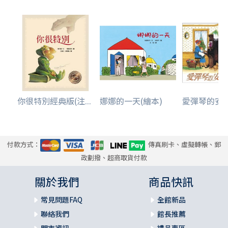
你很特別經典版(注...
娜娜的一天(繪本)
愛彈琴的安娜
付款方式：
傳真刷卡、虛擬轉帳、郵
政劃撥、超商取貨付款
關於我們
商品快訊
常見問題FAQ
全館新品
聯絡我們
館長推薦