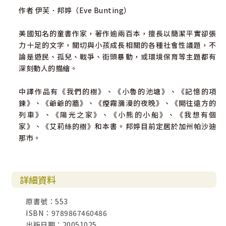
作者 伊芙．邦婷（Eve Bunting）
美國知名的童書作家，著作逾兩百本，擅長以簡潔平實卻張
力十足的文字，關切與小孩成長相關的各種社會性議題，不
論是遊民、孤兒、戰爭、街頭暴動，或環境保育等主題都有
深刻動人的描繪。
中譯作品有《我們的樹》、《小魯的池塘》、《記憶的項
鍊》、《爺爺的牆》、《煙霧瀰漫的夜晚》、《開往遠方的
列車》、《陽光之家》、《小熊的小船》、《我想有個
家》、《艾莉絲的樹》和本書。邦婷目前定居於加州帕沙迪
那市。
詳細資料
原書號：553
ISBN：9789867460486
出版日期：20051025