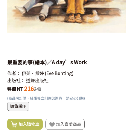
最重要的事(繪本)／A day’s Work
作者：
伊芙．邦婷
(Eve Bunting)
出版社：
道聲出版社
216
特價 NT
240
(商品可訂購，結帳後立刻為您進貨，請安心訂購)
調貨說明
加入購物車
加入喜愛商品