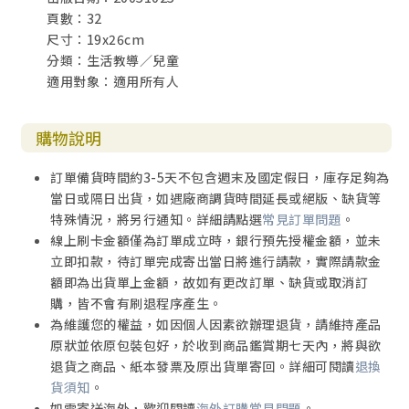
頁數：32
尺寸：19x26cm
分類：生活教導／兒童
適用對象：適用所有人
購物說明
訂單備貨時間約3-5天不包含週末及國定假日，庫存足夠為
當日或隔日出貨，如遇廠商調貨時間延長或絕版、缺貨等
特殊情況，將另行通知。詳細請點選
常見訂單問題
。
線上刷卡金額僅為訂單成立時，銀行預先授權金額，並未
立即扣款，待訂單完成寄出當日將進行請款，實際請款金
額即為出貨單上金額，故如有更改訂單、缺貨或取消訂
購，皆不會有刷退程序產生。
為維護您的權益，如因個人因素欲辦理退貨，請維持產品
原狀並依原包裝包好，於收到商品鑑賞期七天內，將與欲
退貨之商品、紙本發票及原出貨單寄回。詳細可閱讀
退換
貨須知
。
如需寄送海外，歡迎閱讀
海外訂購常見問題
。