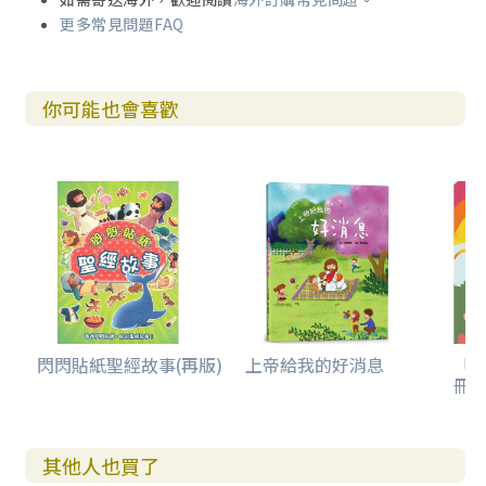
更多常見問題FAQ
你可能也會喜歡
閃閃貼紙聖經故事(再版)
上帝給我的好消息
「
冊(
其他人也買了