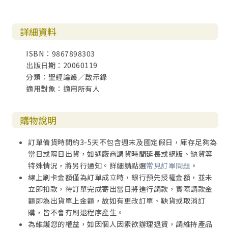
詳細資料
ISBN：9867898303
出版日期：20060119
分類：聖經論叢／啟示錄
適用對象：適用所有人
購物說明
訂單備貨時間約3-5天不包含週末及國定假日，庫存足夠為
當日或隔日出貨，如遇廠商調貨時間延長或絕版、缺貨等
特殊情況，將另行通知。詳細請點選
常見訂單問題
。
線上刷卡金額僅為訂單成立時，銀行預先授權金額，並未
立即扣款，待訂單完成寄出當日將進行請款，實際請款金
額即為出貨單上金額，故如有更改訂單、缺貨或取消訂
購，皆不會有刷退程序產生。
為維護您的權益，如因個人因素欲辦理退貨，請維持產品