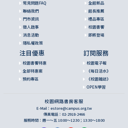
常見問題FAQ
全館新品
聯絡我們
館長推薦
門市資訊
禮品專區
徵人啟事
校園書饗
消息活動
即將登場
隱私權政策
注目優惠
訂閱服務
校園書饗特惠
校園電子報
全部特惠案
《每日活水》
預約專區
《校園雜誌》
OPEN學習
校園網路書房客服
E-Mail：
estore@campus.org.tw
傳真電話：02-2918-2466
服務時間：週一～五 10:00～12:30；13:30～18:00