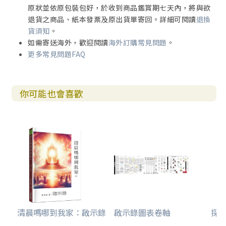
原狀並依原包裝包好，於收到商品鑑賞期七天內，將與欲
退貨之商品、紙本發票及原出貨單寄回。詳細可閱讀
退換
貨須知
。
如需寄送海外，歡迎閱讀
海外訂購常見問題
。
更多常見問題FAQ
你可能也會喜歡
清晨嗎哪到我家：啟示錄
啟示錄圖表卷軸
探