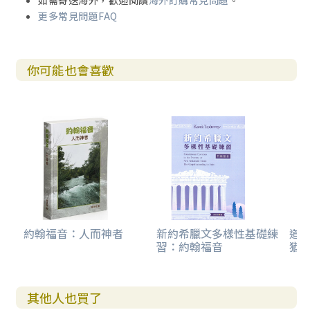
如需寄送海外，歡迎閱讀
海外訂購常見問題
。
更多常見問題FAQ
你可能也會喜歡
約翰福音：人而神者
新約希臘文多樣性基礎練
道成
習：約翰福音
猶
其他人也買了