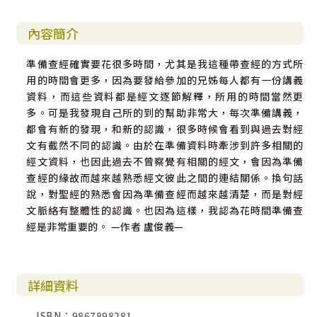
內容簡介
準備查經確實要花很多時間，尤其是我這種帶查經的方式所
用的時間會更多，因為要發給參加的兄姊每人都有一份講義
資料，而這些資料都是經文逐節解釋，所用的時間當然更
多。可是我發現自己所的到的幫助非常大，每次準備講義，
都會有新的發現，和新的認識，很多時候會看到與過去對經
文有截然不同的認識。由於在準備資料時牽涉到許多相關的
經文資料，也因此過去不曾察覺有相關的經文，會因為準備
查經的緣故而越來越熟悉經文彼此之間的連結關係。換句話
說，對聖經的熟悉會因為準備查經而越來越清楚，而是對經
文脈絡有整體性的認識。也因為這樣，我認為花時間準備查
經是非常重要的。 —作者 盧俊義—
詳細資料
ISBN：9867898281