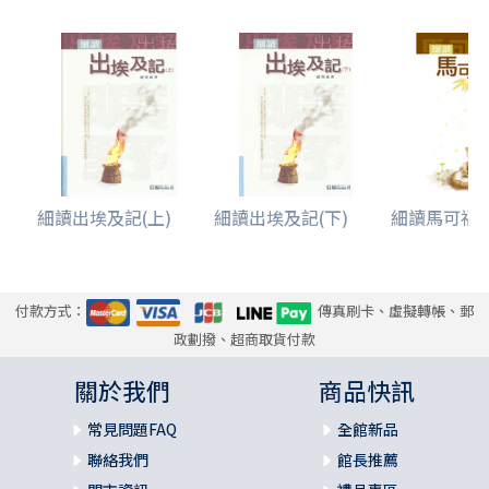
細讀出埃及記(上)
細讀出埃及記(下)
細讀馬可福音
付款方式：
傳真刷卡、虛擬轉帳、郵
政劃撥、超商取貨付款
關於我們
商品快訊
常見問題FAQ
全館新品
聯絡我們
館長推薦