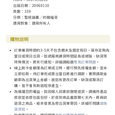
出版日期：20060110
頁數：339
分類：聖經論叢／約翰福音
適用對象：適用所有人
購物說明
訂單備貨時間約3-5天不包含週末及國定假日，庫存足夠為
當日或隔日出貨，如遇廠商調貨時間延長或絕版、缺貨等
特殊情況，將另行通知。詳細請點選
常見訂單問題
。
線上刷卡金額僅為訂單成立時，銀行預先授權金額，並未
立即扣款，待訂單完成寄出當日將進行請款，實際請款金
額即為出貨單上金額，故如有更改訂單、缺貨或取消訂
購，皆不會有刷退程序產生。
為維護您的權益，如因個人因素欲辦理退貨，請維持產品
原狀並依原包裝包好，於收到商品鑑賞期七天內，將與欲
退貨之商品、紙本發票及原出貨單寄回。詳細可閱讀
退換
貨須知
。