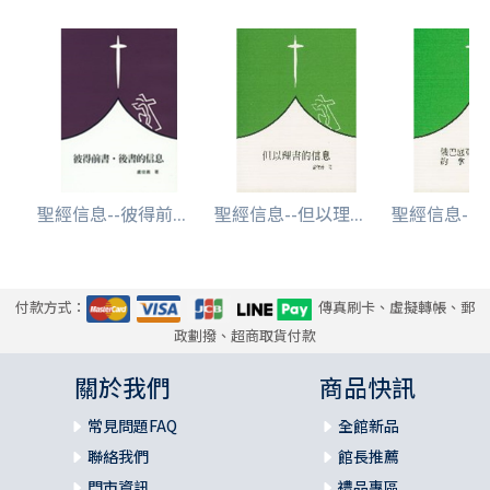
聖經信息--彼得前...
聖經信息--但以理...
聖經信息--俄
付款方式：
傳真刷卡、虛擬轉帳、郵
政劃撥、超商取貨付款
關於我們
商品快訊
常見問題FAQ
全館新品
聯絡我們
館長推薦
門市資訊
禮品專區