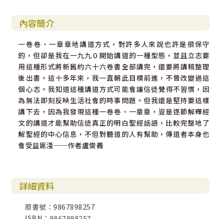
內容簡介
一卷卷、一章章地講道方式，對許多人來說也許是很保守
的，但卻是我在一九九０開始講道的一種型態，並且立志要
用這種形式將新舊約六十六卷書全部講完，還要將講稿整理
後出書。這十多年來，我一直朝此目標前進，不曾改變過這
個心志。我知道這種講道方式可能會讓信徒覺得不習慣，因
為無法即刻反映生活社會的時事問題。但我還是堅持要這樣
講下去，因為我發現這種一卷卷、一章章，豈是逐節解釋經
文的講道才能幫助信徒真正的明白聖經話語，比較完整地了
解聖經的中心信息，不但對聽道的人有幫助，傳道者本身也
會受益匪淺──作者盧俊義
詳細資料
原書號：9867898257
ISBN：9867898257