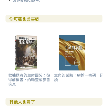
更多常見問題FAQ
你可能也會喜歡
蒙揀選者的生命團契：彼
生命的試驗：約翰一書研
研
得前後書．約翰壹貳參書
讀
信息
其他人也買了