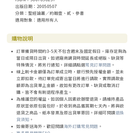
出版日期：20050507
分類：聖經論叢／約翰壹、貳、參書
適用對象：適用所有人
購物說明
訂單備貨時間約3-5天不包含週末及國定假日，庫存足夠為
當日或隔日出貨，如遇廠商調貨時間延長或絕版、缺貨等
特殊情況，將另行通知。詳細請點選
常見訂單問題
。
線上刷卡金額僅為訂單成立時，銀行預先授權金額，並未
立即扣款，待訂單完成寄出當日將進行請款，實際請款金
額即為出貨單上金額，故如有更改訂單、缺貨或取消訂
購，皆不會有刷退程序產生。
為維護您的權益，如因個人因素欲辦理退貨，請維持產品
原狀並依原包裝包好，於收到商品鑑賞期七天內，將與欲
退貨之商品、紙本發票及原出貨單寄回。詳細可閱讀
退換
貨須知
。
如需寄送海外，歡迎閱讀
海外訂購常見問題
。