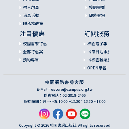
徵人啟事
校園書饗
消息活動
即將登場
隱私權政策
注目優惠
訂閱服務
校園書饗特惠
校園電子報
全部特惠案
《每日活水》
預約專區
《校園雜誌》
OPEN學習
校園網路書房客服
E-Mail：
estore@campus.org.tw
傳真電話：02-2918-2466
服務時間：週一～五 10:00～12:30；13:30～18:00
Copyright © 2026 校園書房出版社. All rights reserved