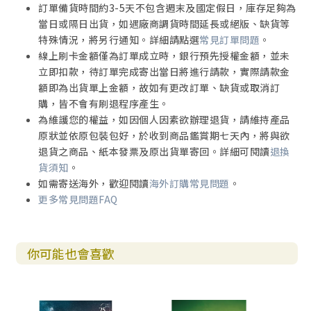
訂單備貨時間約3-5天不包含週末及國定假日，庫存足夠為
當日或隔日出貨，如遇廠商調貨時間延長或絕版、缺貨等
特殊情況，將另行通知。詳細請點選
常見訂單問題
。
線上刷卡金額僅為訂單成立時，銀行預先授權金額，並未
立即扣款，待訂單完成寄出當日將進行請款，實際請款金
額即為出貨單上金額，故如有更改訂單、缺貨或取消訂
購，皆不會有刷退程序產生。
為維護您的權益，如因個人因素欲辦理退貨，請維持產品
原狀並依原包裝包好，於收到商品鑑賞期七天內，將與欲
退貨之商品、紙本發票及原出貨單寄回。詳細可閱讀
退換
貨須知
。
如需寄送海外，歡迎閱讀
海外訂購常見問題
。
更多常見問題FAQ
你可能也會喜歡