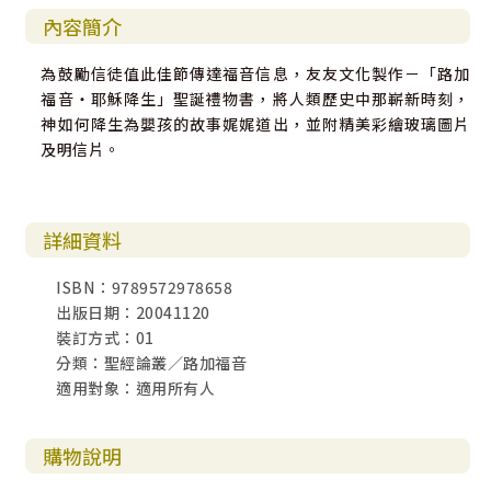
內容簡介
為鼓勵信徒值此佳節傳達福音信息，友友文化製作－「路加
福音‧耶穌降生」聖誕禮物書，將人類歷史中那嶄新時刻，
神如何降生為嬰孩的故事娓娓道出，並附精美彩繪玻璃圖片
及明信片。
詳細資料
ISBN：9789572978658
出版日期：20041120
裝訂方式：01
分類：聖經論叢／路加福音
適用對象：適用所有人
購物說明