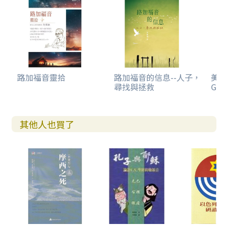
路加福音靈拾
路加福音的信息--人子，
美感
尋找與拯救
Gos
其他人也買了