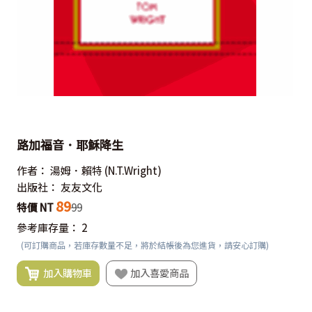
路加福音．耶穌降生
作者：
湯姆．賴特
(N.T.Wright)
出版社：
友友文化
89
特價 NT
99
參考庫存量：
2
(可訂購商品，若庫存數量不足，將於結帳後為您進貨，請安心訂購)
加入購物車
加入喜愛商品