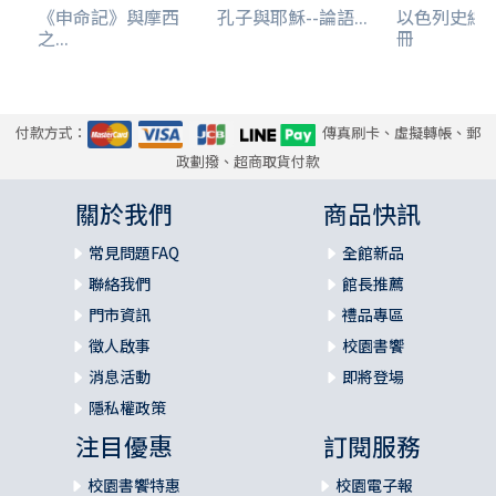
《申命記》與摩西
孔子與耶穌--論語...
以色列史綜
之...
冊
付款方式：
傳真刷卡、虛擬轉帳、郵
政劃撥、超商取貨付款
關於我們
商品快訊
常見問題FAQ
全館新品
聯絡我們
館長推薦
門市資訊
禮品專區
徵人啟事
校園書饗
消息活動
即將登場
隱私權政策
注目優惠
訂閱服務
校園書饗特惠
校園電子報