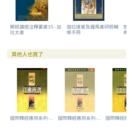
解經講道注釋叢書35--加
迦拉達書及羅馬書研經輔
普天
拉太書
導手冊
弗
其他人也買了
國際釋經應用系列-...
國際釋經應用系列-...
國際釋經應用系