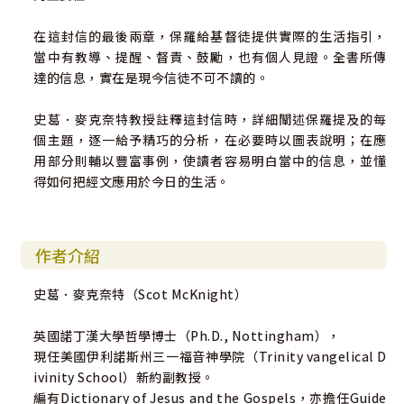
在這封信的最後兩章，保羅給基督徒提供實際的生活指引，
當中有教導、提醒、督責、鼓勵，也有個人見證。全書所傳
達的信息，實在是現今信徒不可不讀的。
史葛．麥克奈特教授註釋這封信時，詳細闡述保羅提及的每
個主題，逐一給予精巧的分析，在必要時以圖表說明；在應
用部分則輔以豐富事例，使讀者容易明白當中的信息，並懂
得如何把經文應用於今日的生活。
作者介紹
史葛．麥克奈特（Scot McKnight）
英國諾丁漢大學哲學博士（Ph.D., Nottingham），
現任美國伊利諾斯州三一福音神學院（Trinity vangelical D
ivinity School）新約副教授。
編有Dictionary of Jesus and the Gospels，亦擔任Guide