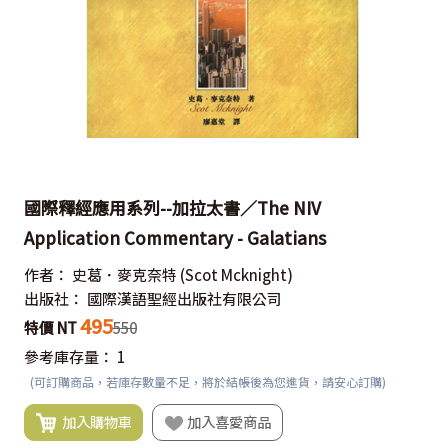
國際釋經應用系列--加拉太書／The NIV
Application Commentary - Galatians
作者：
史葛．麥克奈特
(Scot Mcknight)
出版社：
國際漢語聖經出版社有限公司
495
特價 NT
550
參考庫存量：
1
(可訂購商品，若庫存數量不足，將於結帳後為您進貨，請安心訂購)
加入購物車
加入喜愛商品