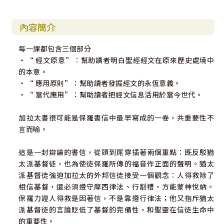
內容簡介
每一課都包含三個部分
‧“ 經文原意”：幫助讀者明白聖經經文在原來歷史處境中
的本意。
‧“ 應用原則”：幫助讀者發掘經文的永恆意義。
‧“ 當代應用”：幫助讀者把經文信息活用於當今世代。
加拉太書很可能是保羅書信中最早寫成的一卷，共重要性不
言而喻。
這是一封辯論的書信，從頭到尾穿插著兩個重點：既反駁猶
太派基督徒，也為使徒保羅所傳的福音作正面的聲明。猶太
派基督徒強迫加拉太的外邦信徒接受一個觀念：人得救除了
相信基督，還必須遵守摩西律法、行割禮，方能蒙神悅納。
保羅力證人得救是因著信，不是靠遵行律法；他又指斥猶太
派基督徒的言論貶低了基督的完備性，和聖靈在信徒生命中
的重要性。