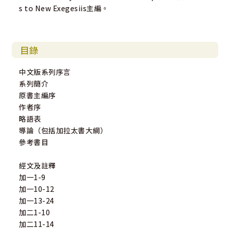
s to New Exegesiis主編。
目錄
中文版系列序言
系列簡介
原書主編序
作者序
略語表
導論（包括加拉太書大綱）
參考書目
經文及註釋
加一1-9
加一10-12
加一13-24
加二1-10
加二11-14