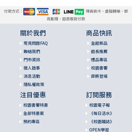
付款方式：
傳真刷卡、虛擬轉帳、郵
政劃撥、超商取貨付款
關於我們
商品快訊
常見問題FAQ
全館新品
聯絡我們
館長推薦
門市資訊
禮品專區
徵人啟事
校園書饗
消息活動
即將登場
隱私權政策
注目優惠
訂閱服務
校園書饗特惠
校園電子報
全部特惠案
《每日活水》
預約專區
《校園雜誌》
OPEN學習