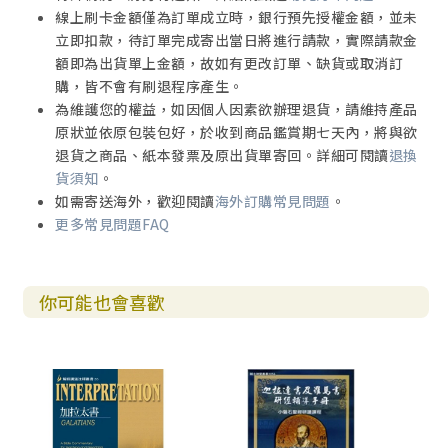
線上刷卡金額僅為訂單成立時，銀行預先授權金額，並未
立即扣款，待訂單完成寄出當日將進行請款，實際請款金
額即為出貨單上金額，故如有更改訂單、缺貨或取消訂
購，皆不會有刷退程序產生。
為維護您的權益，如因個人因素欲辦理退貨，請維持產品
原狀並依原包裝包好，於收到商品鑑賞期七天內，將與欲
退貨之商品、紙本發票及原出貨單寄回。詳細可閱讀
退換
貨須知
。
如需寄送海外，歡迎閱讀
海外訂購常見問題
。
更多常見問題FAQ
你可能也會喜歡