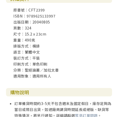
原書號：CFT2399
ISBN：9789625133997
出版日期：20040805
頁數：324
尺寸：15.2 x 23cm
重量：490克
排版方式：橫排
語言：繁體中文
裝訂方式：平裝
印刷方式：單色印刷
分類：聖經論叢／加拉太書
適用對象：適用所有人
購物說明
訂單備貨時間約3-5天不包含週末及國定假日，庫存足夠為
當日或隔日出貨，如遇廠商調貨時間延長或絕版、缺貨等
特殊情況，將另行通知。詳細請點選
常見訂單問題
。