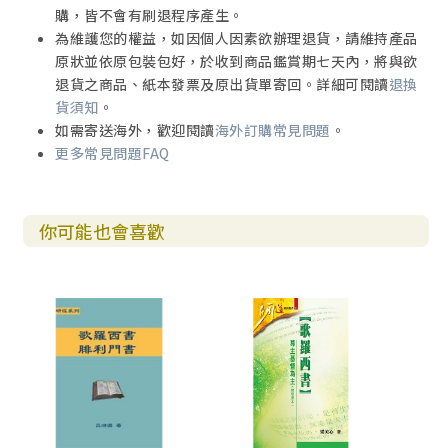
購，皆不會有刷退程序產生。
為維護您的權益，如因個人因素欲辦理退貨，請維持產品
原狀並依原包裝包好，於收到商品鑑賞期七天內，將與欲
退貨之商品、紙本發票及原出貨單寄回。詳細可閱讀
退換
貨須知
。
如需寄送海外，歡迎閱讀
海外訂購常見問題
。
更多常見問題FAQ
你可能也會喜歡