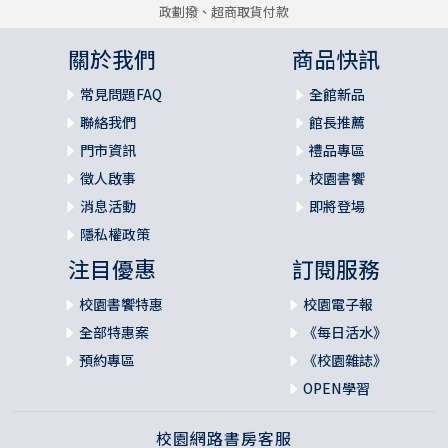
政劃撥、超商取貨付款
關於我們
商品快訊
常見問題FAQ
全館新品
聯絡我們
館長推薦
門市資訊
禮品專區
徵人啟事
校園書饗
消息活動
即將登場
隱私權政策
注目優惠
訂閱服務
校園書饗特惠
校園電子報
全部特惠案
《每日活水》
預約專區
《校園雜誌》
OPEN學習
校園網路書房客服