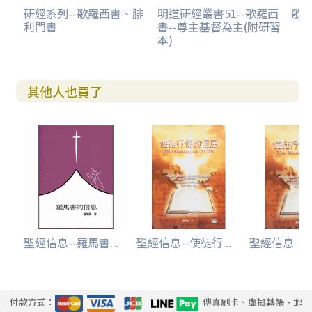
研經系列--歌羅西書、腓
明道研經叢書51--歌羅西
歌
利門書
書--尊主基督為主(附研習
本)
其他人也買了
聖經信息--羅馬書...
聖經信息--使徒行...
聖經信息--使
付款方式：
傳真刷卡、虛擬轉帳、郵