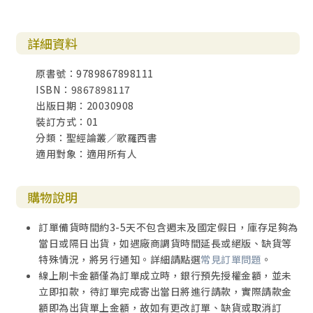
詳細資料
原書號：9789867898111
ISBN：9867898117
出版日期：20030908
裝訂方式：01
分類：聖經論叢／歌羅西書
適用對象：適用所有人
購物說明
訂單備貨時間約3-5天不包含週末及國定假日，庫存足夠為
當日或隔日出貨，如遇廠商調貨時間延長或絕版、缺貨等
特殊情況，將另行通知。詳細請點選
常見訂單問題
。
線上刷卡金額僅為訂單成立時，銀行預先授權金額，並未
立即扣款，待訂單完成寄出當日將進行請款，實際請款金
額即為出貨單上金額，故如有更改訂單、缺貨或取消訂