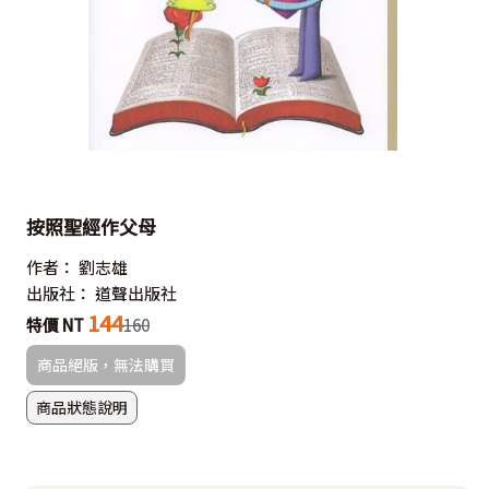
按照聖經作父母
作者：
劉志雄
出版社：
道聲出版社
144
特價 NT
160
商品絕版，無法購買
商品狀態說明