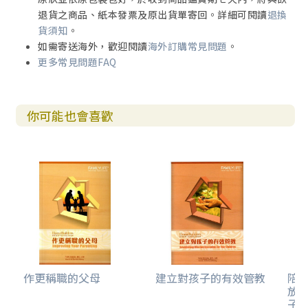
退貨之商品、紙本發票及原出貨單寄回。詳細可閱讀
退換
貨須知
。
如需寄送海外，歡迎閱讀
海外訂購常見問題
。
更多常見問題FAQ
你可能也會喜歡
作更稱職的父母
建立對孩子的有效管教
陪
放
子