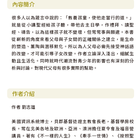
內容簡介
很多人以為箴言中說的：「教養孩童，使他走當行的道。」
就是從小講聖經給孩子聽，帶他去主日學，作禮拜、讀聖
經、禱告，以為這樣孩子就不變壞，但常常事與願違。本書
從嶄新的角度來看父母與子女間的正確關係之建立，是生命
的塑造、薰陶與潛移默化。所以為人父母必需先接受神話語
的改變，才可能引導子女改變。作者立論深入淺出，細膩生
動且生活化。同時就時代潮流對青少年的影響也有深刻的分
析與討論，對現代父母有很多實際的幫助。
作者介紹
作者 劉志雄
美國資訊系統博士，貝郡基督徒證主教會長老，基督學房校
長。常在北美各地及歐洲、亞洲、澳洲擔任夏令會及福音營
講員。著有《不一樣的人生》、《牽手一世情》、《按照聖