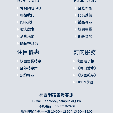
常見問題FAQ
全館新品
聯絡我們
館長推薦
門市資訊
禮品專區
徵人啟事
校園書饗
消息活動
即將登場
隱私權政策
注目優惠
訂閱服務
校園書饗特惠
校園電子報
全部特惠案
《每日活水》
預約專區
《校園雜誌》
OPEN學習
校園網路書房客服
E-Mail：
estore@campus.org.tw
傳真電話：02-2918-2466
服務時間：週一～五 10:00～12:30；13:30～18:00