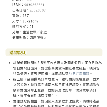
ISBN：9570368667
出版日期：20020608
頁數：187
尺寸：15x21cm
裝訂方式：01
分類：生活教導／家庭
適用對象：適用所有人
購物說明
訂單備貨時間約3-5天不包含週末及國定假日，庫存足夠為
當日或隔日出貨，如遇廠商調貨時間延長或絕版、缺貨等
特殊情況，將另行通知。詳細請點選
常見訂單問題
。
線上刷卡金額僅為訂單成立時，銀行預先授權金額，並未
立即扣款，待訂單完成寄出當日將進行請款，實際請款金
額即為出貨單上金額，故如有更改訂單、缺貨或取消訂
購，皆不會有刷退程序產生。
為維護您的權益，如因個人因素欲辦理退貨，請維持產品
原狀並依原包裝包好，於收到商品鑑賞期七天內，將與欲