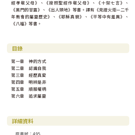
經孝敬父母》、《按照聖經作敬父母》、《十架七言》、
《黑門的甘露》、《出人頭地》等書。譯有《見證火炬—二千
年教會的屬靈歷史》、《耶穌真貌》、《平等中有差異》、
《八福》等書。
目錄
第一章 神的方式
第二章 認識自我
第三章 經歷真愛
第四章 明辨是非
第五章 順服權柄
第六章 追求屬靈
詳細資料
原書號：495