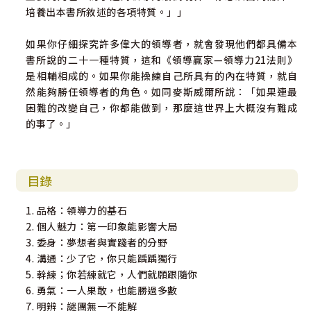
培養出本書所敘述的各項特質。」」
如果你仔細探究許多偉大的領導者，就會發現他們都具備本
書所說的二十一種特質，這和《領導贏家—領導力21法則》
是相輔相成的。如果你能操練自己所具有的內在特質，就自
然能夠勝任領導者的角色。如同麥斯威爾所說：「如果連最
困難的改變自己，你都能做到，那麼這世界上大概沒有難成
的事了。」
目錄
1. 品格：領導力的基石
2. 個人魅力：第一印象能影響大局
3. 委身：夢想者與實踐者的分野
4. 溝通：少了它，你只能踽踽獨行
5. 幹練；你若練就它，人們就願跟隨你
6. 勇氣：一人果敢，也能勝過多數
7. 明辨：謎團無一不能解