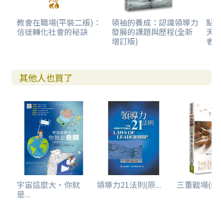
教會在職場(平裝二版)：
領袖的養成：認識領導力
點
信徒轉化社會的秘訣
發展的課題與歷程(全新
天
增訂版)
者
其他人也買了
宇宙這麼大，你就
領導力21法則(原...
三重戰場(新
是...