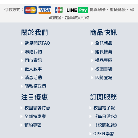
付款方式：
傳真刷卡、虛擬轉帳、郵
政劃撥、超商取貨付款
關於我們
商品快訊
常見問題FAQ
全館新品
聯絡我們
館長推薦
門市資訊
禮品專區
徵人啟事
校園書饗
消息活動
即將登場
隱私權政策
注目優惠
訂閱服務
校園書饗特惠
校園電子報
全部特惠案
《每日活水》
預約專區
《校園雜誌》
OPEN學習