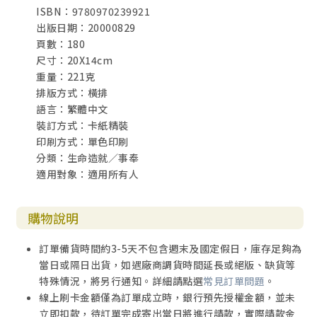
ISBN：9780970239921
出版日期：20000829
頁數：180
尺寸：20X14cm
重量：221克
排版方式：橫排
語言：繁體中文
裝訂方式：卡紙精裝
印刷方式：單色印刷
分類：生命造就／事奉
適用對象：適用所有人
購物說明
訂單備貨時間約3-5天不包含週末及國定假日，庫存足夠為
當日或隔日出貨，如遇廠商調貨時間延長或絕版、缺貨等
特殊情況，將另行通知。詳細請點選
常見訂單問題
。
線上刷卡金額僅為訂單成立時，銀行預先授權金額，並未
立即扣款，待訂單完成寄出當日將進行請款，實際請款金