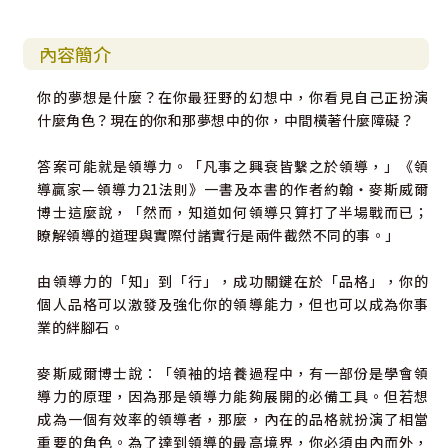
內容簡介
你的夢想是什麼？在你最狂野的幻想中，你看見自己正扮演
什麼角色？現在的你和那夢想中的你，中間橫著什麼障礙？
答案可能就是領導力。「凡事之興衰皆繫之於領導，」《領
導贏家—領導力21法則》一書及本書的作者約翰‧麥斯威爾
博士這麼說，「然而，知道如何領導只算打了半場戰而已；
瞭解領導的道理與實際付諸實行是兩件截然不同的事。」
由領導力的「知」到「行」，成功關鍵在於「品格」，你的
個人品格可以激發及強化你的領導能力，但也可以成為你事
業的絆腳石。
麥斯威爾博士說：「領袖的培養過程中，有一部份是學會領
導力的原理，因為那是領導力能夠展開的必備工具。但若想
成為一個有效率的領導者，那麼，內在的品格就扮演了相當
重要的角色。為了達到領導的最高境界，你必須由內而外，