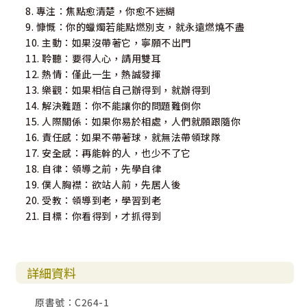
8. 專注：焦點愈清楚，你愈不迷糊
9. 慷慨：你的蠟燭若能點燃別支，就永遠燃燒不盡
10. 主動：如果沒帶著它，寧願不出門
11. 聆聽：要得人心，請用雙耳
12. 熱情：僅此一生，熱誠發揮
13. 樂觀：如果相信自己辦得到，就辦得到
14. 解決難題：你不能讓你的問題難倒你
15. 人際關係：如果你易於相處，人們就願跟隨你
16. 責任感：如果不帶著球，就無法帶領球隊
17. 安全感：再能幹的人，也少不了它
18. 自律：領導之前，先學自律
19. 僕人胸襟：欲站人前，先居人後
20. 受教：領導到老，學習到老
21. 目標：你看得到，才抓得到
詳細資料
原書號：C264-1