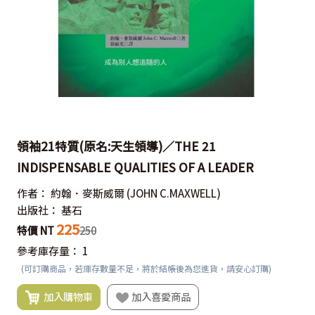
領袖21特質(原名:天生領導)／THE 21
INDISPENSABLE QUALITIES OF A LEADER
作者：
約翰．麥斯威爾
(JOHN C.MAXWELL)
出版社：
基石
225
特價 NT
250
參考庫存量：
1
(可訂購商品，若庫存數量不足，將於結帳後為您進貨，請安心訂購)
加入購物車
加入喜愛商品