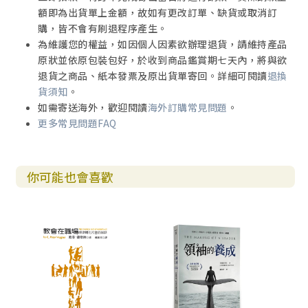
額即為出貨單上金額，故如有更改訂單、缺貨或取消訂
購，皆不會有刷退程序產生。
為維護您的權益，如因個人因素欲辦理退貨，請維持產品
原狀並依原包裝包好，於收到商品鑑賞期七天內，將與欲
退貨之商品、紙本發票及原出貨單寄回。詳細可閱讀
退換
貨須知
。
如需寄送海外，歡迎閱讀
海外訂購常見問題
。
更多常見問題FAQ
你可能也會喜歡