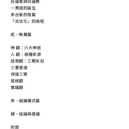
白蓮會與白蓮教
一貫道的誕生
來台後的發展
「合法化」的過程
貳、教義篇
神 觀：六大神祇
人 觀：兩種來源
拯救觀：三期末劫
三曹普渡
得道三寶
道統觀
實踐觀
參、組織儀式篇
肆、結論與建議
附錄