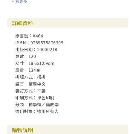
看更多
P90. 一貫道投入許多社會公益活動，受頒許多獎狀。
冬令救濟的白米
詳細資料
原書號：A464
ISBN：9789575876395
出版日期：20000218
頁數：120
尺寸：18.6x12.9cm
重量：134克
排版方式：橫排
語言：繁體中文
裝訂方式：平裝
印刷方式：單色印刷
分類：神學類／護教學
適用對象：適用所有人
購物說明