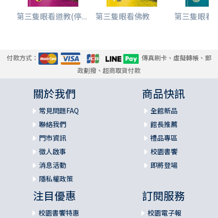
第三隻眼看道教(停...
第三隻眼看佛教
第三隻眼看算命
付款方式：
傳真刷卡、虛擬轉帳、郵
政劃撥、超商取貨付款
關於我們
商品快訊
常見問題FAQ
全館新品
聯絡我們
館長推薦
門市資訊
禮品專區
徵人啟事
校園書饗
消息活動
即將登場
隱私權政策
注目優惠
訂閱服務
校園書饗特惠
校園電子報