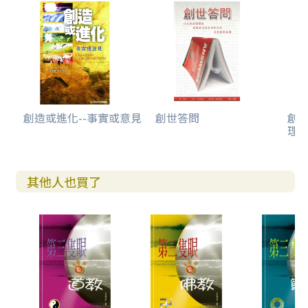
創造或進化--事實或意見
創世答問
創世
理
其他人也買了