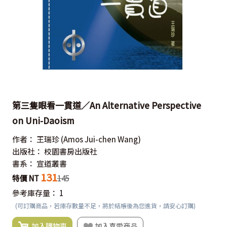
第三隻眼看一貫道／An Alternative Perspective
on Uni-Daoism
作者：
王瑞珍
(Amos Jui-chen Wang)
出版社：
校園書房出版社
書系：
宣道叢書
131
特價 NT
145
參考庫存量：
1
(可訂購商品，若庫存數量不足，將於結帳後為您進貨，請安心訂購)
加入購物車
加入喜愛商品