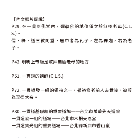
【內文照片圖說】
P29. 在一貫到佛堂內，彌勒佛的地位僅次於無極老母(C.L.
S.)。
儒、釋、道三教同堂，居中者為孔子，左為釋迦，右為老
子。
P42. 明明上帝廳是敬拜無極老母的地方
P51. 一貫道的講師(C.L.S.)
P72. 一貫道發一組的領袖之一，祁裕修老前人去世後，被尊
為至德大帝。
P80. 一貫道基礎組的重要道場──台北市萬華先天道院
一貫道發一組的道場──台北市木柵天恩宮
一貫道寶光組的重要道場──台北縣新店市香山巖