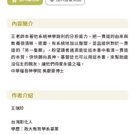
內容簡介
王老師本著他系統神學銳利的分析能力，把一貫道的由來與
教義很清晰、扼要、有系統地加以整理，並且提供對於一貫
道的「另一隻眼」，盼望讀者諸君能從這本書中看清一貫道
的本質，快快歸向真神。基督徒也可以用這本書，來幫助還
沒信主的親友，讓他們得蒙永遠之福。
中華福音神學院 吳獻章博士
作者介紹
王瑞珍
台灣彰化人
學歷：政大教育學系畢業