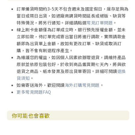
訂單備貨時間約3-5天不包含週末及國定假日，庫存足夠為
當日或隔日出貨，如遇廠商調貨時間延長或絕版、缺貨等
特殊情況，將另行通知。詳細請點選
常見訂單問題
。
線上刷卡金額僅為訂單成立時，銀行預先授權金額，並未
立即扣款，待訂單完成寄出當日將進行請款，實際請款金
額即為出貨單上金額，故如有更改訂單、缺貨或取消訂
購，皆不會有刷退程序產生。
為維護您的權益，如因個人因素欲辦理退貨，請維持產品
原狀並依原包裝包好，於收到商品鑑賞期七天內，將與欲
退貨之商品、紙本發票及原出貨單寄回。詳細可閱讀
退換
貨須知
。
如需寄送海外，歡迎閱讀
海外訂購常見問題
。
更多常見問題FAQ
你可能也會喜歡