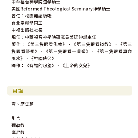
中華福音神學院道學碩士
美國Reformed Theological Seminary神學碩士
曾任：校園雜誌編輯
台北靈糧堂同工
中福出版社社長
現任：中華福音神學院研究員兼延伸部主任
著作：《第三隻眼看佛教》、《第三隻眼看道教》、《第三
隻眼看祭祖》、《第三隻眼看一貫道》、《第三隻眼看算命
風水》、《神國俠侶》
譯作：《有福的盼望》、《上帝的女兒》
目錄
壹、歷史篇
引言
彌勒教
摩尼教